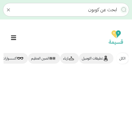
✕
الكل
تطبيقات التوصيل
ازياء
الصين العظيم
اكسسوارات
نينجا | Ninja
25 ريال
كارفور | Carrefour
خصم إضافي