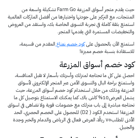
حيث يقدم متجر أسواق المزرعة Farm Go تشكيلة واسعة من
المنتجات، مع التركيز على جودتها واختيارها من أفضل الماركات العالمية
استمتع بثقة كاملة في تجربة التسوق الخاصة بك، واستفد من العروض
والتخفيضات المستمرة التي يقدمها المتجر.
استمتع الآن بالحصول على
كود خصم نعناع
المقدم من قسيمة،
للاستفادة بنسبة خصم مميزة!
كود خصم أسواق المزرعة
احصل على كل ما تحتاجه لمنزلك وأسرتك بأسعار لا تقبل المنافسة،
واستمتع براحة البال والتسوق الآمن عبر المتجر الإلكتروني لأسواق
المزرعة وذلك من خلال استخدام كود خصم أسواق المزرعة، حيث
يشمل العرض10% كاش باك، كما يمكنك الاستمتاع بتوصيل كل ما
تحتاجه مباشرة إلى باب منزلك مع خصومات قوية ولا تضاهى في اسواق
المزرعة! استخدم الكود ( D2) للحصول على الخصم الحصري، الحد
الأدنى للطلب٧٥ ريالًا، العرض فعال في الرياض والدمام والخبر وجدة
والجبيل.