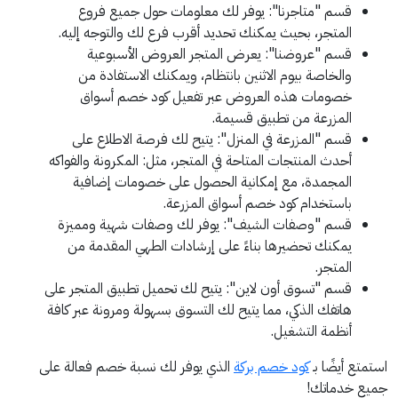
قسم "متاجرنا": يوفر لك معلومات حول جميع فروع
المتجر، بحيث يمكنك تحديد أقرب فرع لك والتوجه إليه.
قسم "عروضنا": يعرض المتجر العروض الأسبوعية
والخاصة بيوم الاثنين بانتظام، ويمكنك الاستفادة من
خصومات هذه العروض عبر تفعيل كود خصم أسواق
المزرعة من تطبيق قسيمة.
قسم "المزرعة في المنزل": يتيح لك فرصة الاطلاع على
أحدث المنتجات المتاحة في المتجر، مثل: المكرونة والفواكه
المجمدة، مع إمكانية الحصول على خصومات إضافية
باستخدام كود خصم أسواق المزرعة.
قسم "وصفات الشيف": يوفر لك وصفات شهية ومميزة
يمكنك تحضيرها بناءً على إرشادات الطهي المقدمة من
المتجر.
قسم "تسوق أون لاين": يتيح لك تحميل تطبيق المتجر على
هاتفك الذكي، مما يتيح لك التسوق بسهولة ومرونة عبر كافة
أنظمة التشغيل.
استمتع أيضًا بـ
كود خصم بركة
الذي يوفر لك نسبة خصم فعالة على
جميع خدماتك!