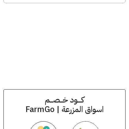
انسخ الكود من التطبيق
FFF
كود الخصم
كــــود خـــصـــم
اسواق المزرعة | FarmGo