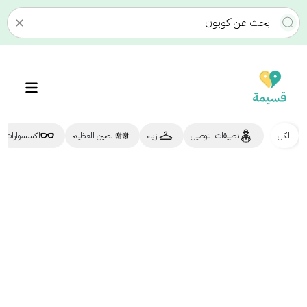
✕
الكل
تطبيقات التوصيل
ازياء
الصين العظيم
اكسسوارات
بينه | Baeynh
7%
سلة | salla
10%