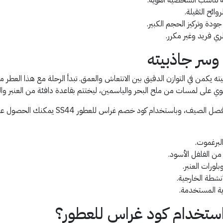
وائح الثقيلة.
دة وتركيز الحجم الكبير.
ي فريد وغير مكرر.
سر جاذبيته
بيته يكمن في التوازن الدقيق بين الانتعاش والعمق. تبدأ الرحلة مع هذا العط
يحتوي على لمسات من ملح البحر والياسمين، ليختتم بقاعدة دافئة من العنبر و
هذا التكوين يجعله العطر المفضل للباحثين عن ا
لبرغموت.
من الفلفل الأسود.
ورات العنبر.
نشطة الخارجية.
ية المستخدمة.
ستخدام كود غراس للعطور؟