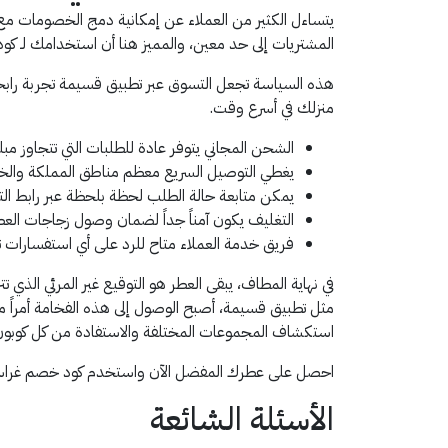
يتساءل الكثير من العملاء عن إمكانية دمج الخصومات مع 
المشتريات إلى حد معين، والمميز هنا أن استخدامك لـ كود خصم غراس للعطور SS44 لا يلغي حقك في الشحن المجاني طالما بقيت 
هذه السياسة تجعل التسوق عبر تطبيق قسيمة تجربة را
منزلك في أسرع وقت.
الشحن المجاني يتوفر عادة للطلبات التي تتجاوز مبلغاً محدداً 
يغطي التوصيل السريع معظم مناطق المملكة والخل
يمكن متابعة حالة الطلب لحظة بلحظة عبر رابط الت
التغليف يكون آمناً جداً لضمان وصول زجاجات العط
فريق خدمة العملاء متاح للرد على أي استفسارات 
في نهاية المطاف، يبقى العطر هو التوقيع غير المرئي الذ
استكشاف المجموعات المختلفة والاستفادة من كل كوبون 
احصل على عطرك المفضل الآن واستخدم كود خصم غراس للعطور SS44 ل
الأسئلة الشائعة