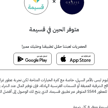
×
متوفر الحين في قسيمة
الحصريات لعبتنا حمّل تطبيقنا وخليك مميز!
ليس بالأمر السهل، خاصة مع كثرة الخيارات المتاحة لكن تجربة عطور غراس
 الشرقية العميقة أو النسمات الفرنسية الهادئة، فإن توفير المال عند الشرا
عطرك المفضل بسعر أقل عند استخدام كود خصم غراس للعطور SS44 المتوفر عبر تطبيق قسيمة، الذي