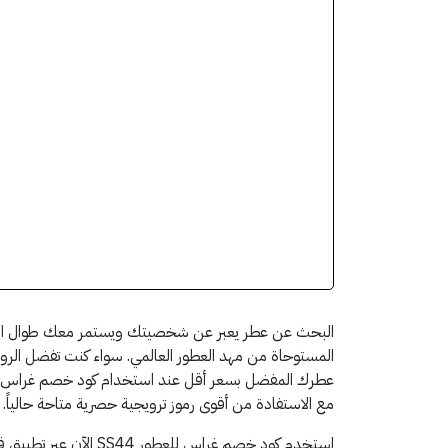
البحث عن عطر يعبر عن شخصيتك ويستمر معك طوال اليوم 
المستوحاة من مهد العطور العالمي. سواء كنت تفضل الروائح
مع الاستفادة من أقوى رموز ترويجية حصرية متاحة حالياً.
استخدم كود خصم غراس للعطور SS44 الآن عبر تطبيق قسيمة ووفر في كل شروة