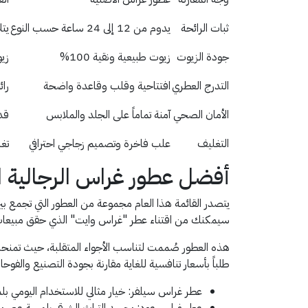
ثبات الرائحة
يدوم من 12 إلى 24 ساعة حسب النوع
يت
جودة الزيوت
زيوت طبيعية ونقية 100%
زي
التدرج العطري
افتتاحية وقلب وقاعدة واضحة
رائ
الأمان الصحي
آمنة تماماً على الجلد والملابس
قد 
التغليف
علب فاخرة وتصميم زجاجي احترافي
تغ
أفضل عطور غراس الرجالية الأك
سيمكنك من اقتناء عطر "غراس وايت" الذي حقق مبيعات ق
هذه العطور صُممت لتناسب الأجواء المتقلبة، حيث تمنحك شعو
طلباً بأسعار تنافسية للغاية مقارنة بجودة التصنيع والفوح
عطر غراس سيلفر: خيار مثالي للاستخدام اليومي 
عطر غراس عود: يجسد التراث الشرقي بلمسة عصرية