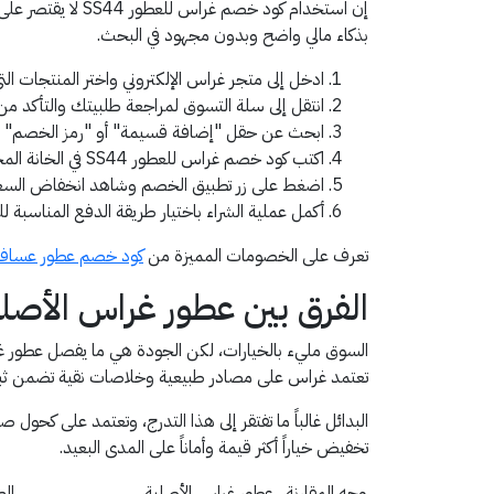
إن استخدام كود خ
بذكاء مالي واضح وبدون مجهود في البحث.
ادخل إلى متجر غراس الإلكتروني واختر المنتجات التي
انتقل إلى سلة التسوق لمراجعة طلبيتك والتأكد من
ابحث عن حقل "إضافة قسيمة" أو "رمز الخصم" ف
اكتب كود خصم غراس للعطور SS44 في الخانة المخصصة بدقة.
اضغط على زر تطبيق الخصم وشاهد انخفاض السعر ال
أكمل عملية الشراء باختيار طريقة الدفع المناسبة ل
تعرف على الخصومات المميزة من
كود خصم عطور عساف
الفرق بين عطور غراس الأصلية
السوق مليء بالخيارات، لكن الجودة هي ما يفصل عطور غرا
تعتمد غراس على مصادر طبيعية وخلاصات نقية تضمن ثبات 
البدائل غالباً ما تفتقر إلى هذا التدرج، وتعتمد على كحو
تخفيض خياراً أكثر قيمة وأماناً على المدى البعيد.
وجه المقارنة
عطور غراس الأصلية
الع