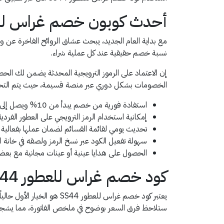
أحدث كوبون خصم غراس للعطور
مع بداية العام الجديد، يبحث عشاق الروائح الفاخرة عن 
نسبة خصم حقيقية عند كل عملية شراء.
إن الاعتماد على الرموز الترويجية المحدثة يضمن لك ال
الخصومات بشكل دوري عبر منصة قسيمة، حيث يتم التحقق 
استفادة فورية من خصم يبدأ من 10% ويصل إلى 30% في المواسم.
إمكانية استخدام الرمز الترويجي على العطور الفردي
تحديث يومي لقائمة القسائم لضمان عملها بفعالية ت
سهولة تفعيل الكود عبر نسخ الرمز ولصقه في خانة ا
الحصول على هدايا عينية أو عينات مجانية مع بعض 
كود خصم غراس للعطور SS44
يعتبر كود خصم غراس للعطو
ستلاحظ فرق السعر بوضوح في ملخص الفاتورة، مما يشجعك ع