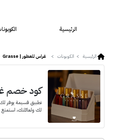
الرئيسية
الكوبونا
الرئيسية
الكوبونات
غراس للعطور | Grasse
كود خصم غراس 
لك ولعائلتك، استمتع با