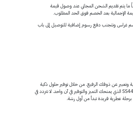
ً ما يتم تقديم الشحن المجاني عند وصول قيمة
م غراس وتتجنب دفع رسوم إضافية للتوصيل إلى باب
ية وتعبير عن ذوقك الرفيع. من خلال توفير حلول ذكية
مثل تطبيق قسيمة، أصبح الوصول إلى هذه الفخامة أمراً متاحاً للجميع بأسعار مدروسة، خاصة عند استخدام كود خصم غراس للعطور SS44 الذي يمنحك التميز والتوفير في آن واحد. لا تتردد في
رحلة عطرية فريدة تبدأ من أول رشة.