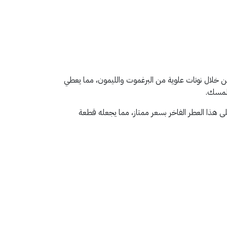
ر من خلال نوتات علوية من البرغموت والليمون، مما يعطي
المسك.
لتميز في فصل الصيف، وباستخدام كود خصم غراس للعطور SS44 يمكنك الحصول على هذا العطر الفاخر بسعر ممتاز، مما يجعله قطعة