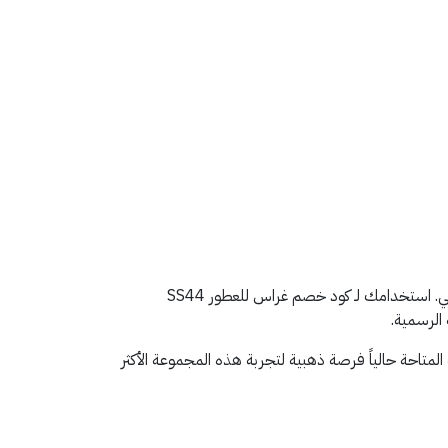
يتصدر القائمة هذا العام مجموعة من العطور التي تجمع بين القوة والهدوء، لتناسب شخصية الرجل العصري الذي يبحث عن حضور طاغي. استخدامك لـ كود خصم غراس للعطور SS44
الرسمية.
 المتاحة حالياً فرصة ذهبية لتجربة هذه المجموعة الأكثر