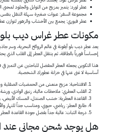
عطر لورد: يتميز بمزيج من التوابل والجلود لمحبي الر
مجموعة السفر: عبوات صغيرة سهلة التنقل بنفس جو
عطر فيوري: يجمع بين الأخشاب والزهور لتوازن عطر
مكونات عطر غراس ديب بلو و
يعد عطر ديب بلو أيقونة في عالم الروائح البحرية، وسر جاذ
إحساساً فورياً بالطاقة، ثم ينتقل العطر إلى القلب الذي 
أساسية لا غنى عنها في خزانة عطورك الشخصية.
الافتتاحية: مزيج منعش من الحمضيات الصقلية وا
القلب العطري: ملاحظات مائية، زنبق الوادي، ورشة 
القاعدة العطرية: خشب الصندل، المسك الأبيض، وبل
طابع العطر: رياضي، حيوي، ومناسب جداً للنهار والأ
درجة الثبات: عالية جداً بفضل جودة القاعدة العطر
هل يوجد شحن مجاني عند ا