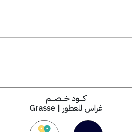
ق
SS44
كود الخصم
كــــود خـــصـــم
غراس للعطور | Grasse