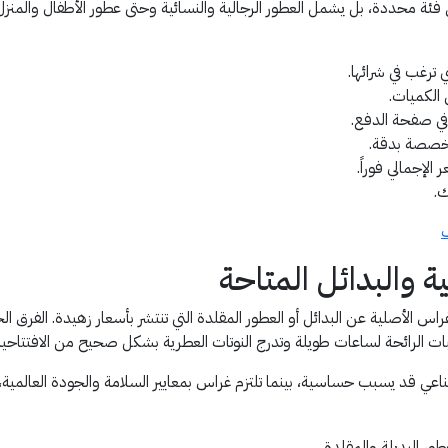
صم غراس للعطور SS44 لا يقتصر على فئة محددة، بل يشمل العطور الرجالية والنسائية وحتى عطور ال
 ترغب في شرائها.
 الكميات.
ي صفحة الدفع.
إجمالي فوراً.
ك.
 والبدائل المتاحة
س الأصلية عن البدائل أو العطور المقلدة التي تنتشر بأسعار زهيدة. الفرق 
الرائحة لساعات طويلة وتدرج النوتات العطرية بشكل صحيح من الافتتاحية 
ل صناعي قد يسبب حساسية، بينما تلتزم غراس بمعايير السلامة والجودة العالمي
طور البديلة والمقلدة