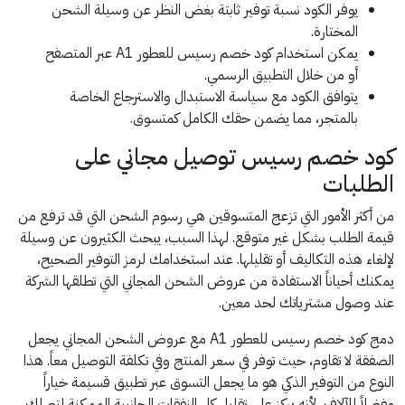
يوفر الكود نسبة توفير ثابتة بغض النظر عن وسيلة الشحن
المختارة.
يمكن استخدام كود خصم رسيس للعطور A1 عبر المتصفح
أو من خلال التطبيق الرسمي.
يتوافق الكود مع سياسة الاستبدال والاسترجاع الخاصة
بالمتجر، مما يضمن حقك الكامل كمتسوق.
كود خصم رسيس توصيل مجاني على
الطلبات
من أكثر الأمور التي تزعج المتسوقين هي رسوم الشحن التي قد ترفع من
قيمة الطلب بشكل غير متوقع. لهذا السبب، يبحث الكثيرون عن وسيلة
لإلغاء هذه التكاليف أو تقليلها. عند استخدامك لرمز التوفير الصحيح،
يمكنك أحياناً الاستفادة من عروض الشحن المجاني التي تطلقها الشركة
عند وصول مشترياتك لحد معين.
دمج كود خصم رسيس للعطور A1 مع عروض الشحن المجاني يجعل
الصفقة لا تقاوم، حيث توفر في سعر المنتج وفي تكلفة التوصيل معاً. هذا
النوع من التوفير الذكي هو ما يجعل التسوق عبر تطبيق قسيمة خياراً
مفضلاً للآلاف، لأنه يركز على تقليل كل النفقات الجانبية الممكنة لتصلك