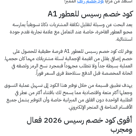
استفد من مزايا
كود خصم ريف
المميز!
كود خصم رسيس للعطور A1
يعد البحث عن وسيلة لتقليل تكلفة المشتريات ذكاءً تسويقياً يمارسه
محبو العطور الفاخرة، خاصة عند التعامل مع علامة تجارية تقدم جودة
استثنائية.
يوفر لك كود خصم رسيس للعطور A1 فرصة حقيقية للحصول على
خصم إضافي يقلل من القيمة الإجمالية لسلة مشترياتك مهما كان حجمها.
العملية بسيطة جداً ولا تتطلب مجهوداً فبمجرد نسخ الرمز ولصقه في
الخانة المخصصة قبل الدفع ستلاحظ فرق السعر فوراً.
يهدف تطبيق قسيمة من خلال توفير هذا الكود إلى تسهيل عملية التسوق
وجعلها أكثر متعة واقتصادية مما يسمح لك باقتناء أكثر من عطر في
الطلبية الواحدة دون القلق من الميزانية خاصة وأن التوفير يشمل جميع
الأقسام المتاحة في المتجر الإلكتروني.
أقوى كود خصم رسيس 2026 فعال
ومجرب