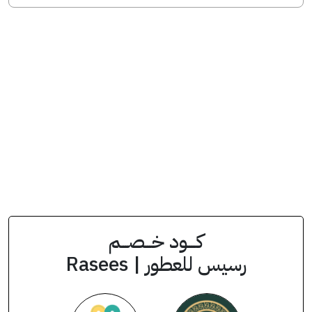
انسخ الكود من التطبيق
A1
كود الخصم
كــــود خـــصـــم
رسيس للعطور | Rasees