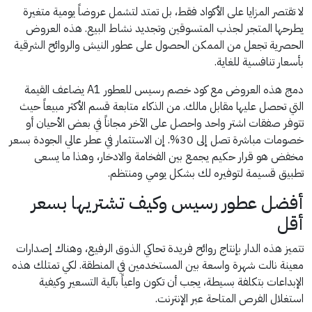
لا تقتصر المزايا على الأكواد فقط، بل تمتد لتشمل عروضاً يومية متغيرة
يطرحها المتجر لجذب المتسوقين وتجديد نشاط البيع. هذه العروض
الحصرية تجعل من الممكن الحصول على عطور النيش والروائح الشرقية
بأسعار تنافسية للغاية.
دمج هذه العروض مع كود خصم رسيس للعطور A1 يضاعف القيمة
التي تحصل عليها مقابل مالك. من الذكاء متابعة قسم الأكثر مبيعاً حيث
تتوفر صفقات اشتر واحد واحصل على الآخر مجاناً في بعض الأحيان أو
خصومات مباشرة تصل إلى 30%. إن الاستثمار في عطر عالي الجودة بسعر
مخفض هو قرار حكيم يجمع بين الفخامة والادخار، وهذا ما يسعى
تطبيق قسيمة لتوفيره لك بشكل يومي ومنتظم.
أفضل عطور رسيس وكيف تشتريها بسعر
أقل
تتميز هذه الدار بإنتاج روائح فريدة تحاكي الذوق الرفيع، وهناك إصدارات
معينة نالت شهرة واسعة بين المستخدمين في المنطقة. لكي تمتلك هذه
الإبداعات بتكلفة بسيطة، يجب أن تكون واعياً بآلية التسعير وكيفية
استغلال الفرص المتاحة عبر الإنترنت.