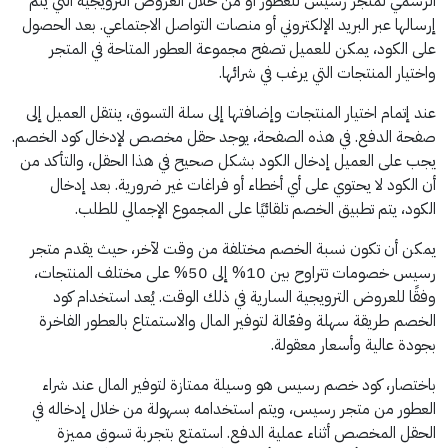
الرسمي لمتجر رسيس للعطور أو من خلال العروض الترويجية التي يتم
إرسالها عبر البريد الإلكتروني أو منصات التواصل الاجتماعي. بعد الحصول
على الكود، يمكن للعميل تصفح مجموعة العطور المتاحة في المتجر
واختيار المنتجات التي يرغب في شرائها.
عند إتمام اختيار المنتجات وإضافتها إلى سلة التسوق، ينتقل العميل إلى
صفحة الدفع. في هذه الصفحة، يوجد حقل مخصص لإدخال كود الخصم.
يجب على العميل إدخال الكود بشكل صحيح في هذا الحقل، والتأكد من
أن الكود لا يحتوي على أي أخطاء أو فراغات غير ضرورية. بعد إدخال
الكود، يتم تطبيق الخصم تلقائيًا على المجموع الإجمالي للطلب.
يمكن أن تكون نسبة الخصم مختلفة من وقت لآخر، حيث يقدم متجر
رسيس خصومات تتراوح بين 10% إلى 50% على مختلف المنتجات،
وفقًا للعروض الترويجية السارية في ذلك الوقت. يُعد استخدام كود
الخصم طريقة سهلة وفعّالة لتوفير المال والاستمتاع بالعطور الفاخرة
بجودة عالية وأسعار معقولة.
باختصار، كود خصم رسيس هو وسيلة ممتازة لتوفير المال عند شراء
العطور من متجر رسيس، ويتم استخدامه بسهولة من خلال إدخاله في
الحقل المخصص أثناء عملية الدفع. استمتع بتجربة تسوق مميزة