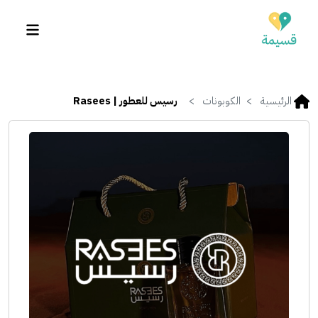
الرئيسية
الكوبونات
رسيس للعطور | Rasees