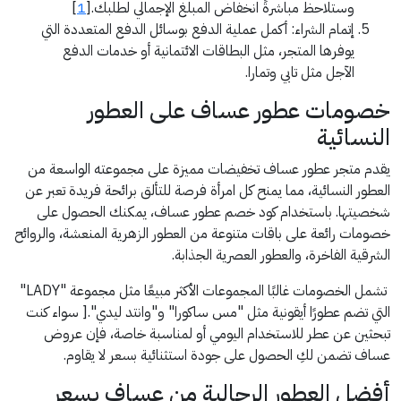
وستلاحظ مباشرةً انخفاض المبلغ الإجمالي لطلبك.[
1
]
إتمام الشراء: أكمل عملية الدفع بوسائل الدفع المتعددة التي
يوفرها المتجر، مثل البطاقات الائتمانية أو خدمات الدفع
الآجل مثل تابي وتمارا.
خصومات عطور عساف على العطور
النسائية
يقدم متجر عطور عساف تخفيضات مميزة على مجموعته الواسعة من
العطور النسائية، مما يمنح كل امرأة فرصة للتألق برائحة فريدة تعبر عن
شخصيتها. باستخدام كود خصم عطور عساف، يمكنك الحصول على
خصومات رائعة على باقات متنوعة من العطور الزهرية المنعشة، والروائح
الشرقية الفاخرة، والعطور العصرية الجذابة.
تشمل الخصومات غالبًا المجموعات الأكثر مبيعًا مثل مجموعة "LADY"
التي تضم عطورًا أيقونية مثل "مس ساكورا" و"وانتد ليدي".[ سواء كنت
تبحثين عن عطر للاستخدام اليومي أو لمناسبة خاصة، فإن عروض
عساف تضمن لكِ الحصول على جودة استثنائية بسعر لا يقاوم.
أفضل العطور الرجالية من عساف بسعر