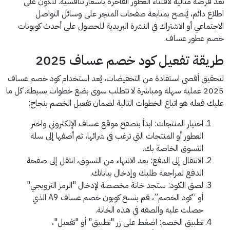
تعد فرصة مثالية لاقتناء العطور الفاخرة بأسعار تنافسية. لتكون على
اطلاع دائم، يُنصح بمتابعة صفحات المتجر على وسائل التواصل
الاجتماعي أو الاشتراك في النشرة البريدية للحصول على أحدث كوبونات
خصم عطور عساف.
طريقة تفعيل كود خصم عساف 2025
لتحقيق أقصى استفادة من التخفيضات، يُعد استخدام كود خصم عساف
2025 عملية سهلة ومباشرة لا تتطلب سوى بضع خطوات بسيطة. كل ما
عليك فعله هو اتباع الخطوات التالية لضمان تفعيل الخصم بنجاح:
اختيار المنتجات: ابدأ بتصفح موقع عساف الإلكتروني واختر
العطور أو المنتجات التي ترغب في شرائها، ثم أضفها إلى سلة
التسوق الخاصة بك.
الانتقال إلى الدفع: بعد الانتهاء من التسوق، انتقل إلى صفحة
الدفع لمراجعة طلبك وإدخال بياناتك.
لصق الكود: ستجد خانة مخصصة لإدخال "الرمز الترويجي"
أو “كود الخصم”، قم بنسخ كوبون خصم عساف A9 الذي
حصلت عليه والصقه في هذه الخانة.
تطبيق الخصم: اضغط على زر "تطبيق" أو "تفعيل"،