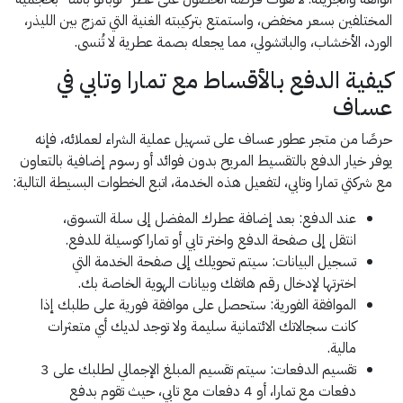
المختلفين بسعر مخفض، واستمتع بتركيبته الغنية التي تمزج بين الليذر،
الورد، الأخشاب، والباتشولي، مما يجعله بصمة عطرية لا تُنسى.
كيفية الدفع بالأقساط مع تمارا وتابي في
عساف
حرصًا من متجر عطور عساف على تسهيل عملية الشراء لعملائه، فإنه
يوفر خيار الدفع بالتقسيط المريح بدون فوائد أو رسوم إضافية بالتعاون
مع شركتي تمارا وتابي، لتفعيل هذه الخدمة، اتبع الخطوات البسيطة التالية:
عند الدفع: بعد إضافة عطرك المفضل إلى سلة التسوق،
انتقل إلى صفحة الدفع واختر تابي أو تمارا كوسيلة للدفع.
تسجيل البيانات: سيتم تحويلك إلى صفحة الخدمة التي
اخترتها لإدخال رقم هاتفك وبيانات الهوية الخاصة بك.
الموافقة الفورية: ستحصل على موافقة فورية على طلبك إذا
كانت سجالاتك الائتمانية سليمة ولا توجد لديك أي متعثرات
مالية.
تقسيم الدفعات: سيتم تقسيم المبلغ الإجمالي لطلبك على 3
دفعات مع تمارا، أو 4 دفعات مع تابي، حيث تقوم بدفع