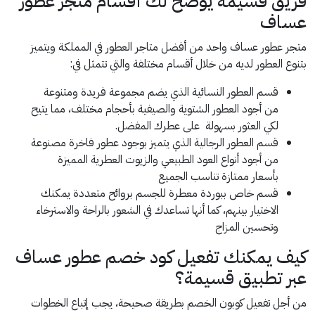
فريق قسيمة يوضح لك أقسام متجر عطور
عساف
متجر عطور عساف واحد من أفضل متاجر العطور في المملكة ويتميز
بتنوع العطور لديه من خلال أقسام مختلفة والتي تتمثل في:
قسم العطور النسائية الذي يضم مجموعة فريدة ومتنوعة
من أجود العطور الشتوية والصيفية بأحجام مختلف، مما يتيح
لكي العثور بسهولة على عطرك المفضل.
قسم العطور الرجالية الذي يتميز بوجود عطور فاخرة مصنوعة
من أجود أنواع العود الطبيعي والزيوت العطرية المميزة
بأسعار ممتازة تناسب الجميع
قسم خاص ببوردة معطرة للجسم بروائح متعددة يمكنك
الاختيار بينهم، كما أنها تساعدك في الشعور بالراحة والاسترخاء
وتحسين المزاج
كيف يمكنك تفعيل كود خصم عطور عساف
عبر تطبيق قسيمة؟
من أجل تفعيل كوبون الخصم بطريقة صحيحة، يجب إتباع الخطوات