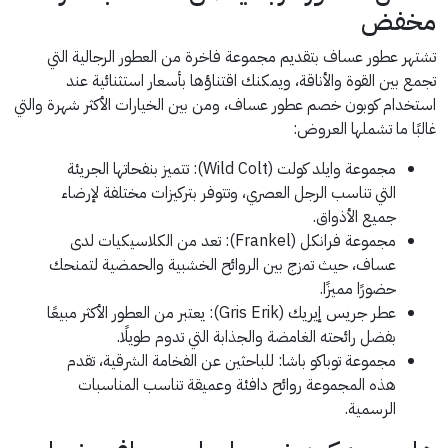
مخفض
تشتهر عطور عساف بتقديم مجموعة فاخرة من العطور الرجالية التي
تجمع بين القوة والأناقة، ويمكنك اقتناؤها بأسعار استثنائية عند
استخدام كوبون خصم عطور عساف، ومن بين الخيارات الأكثر شهرة والتي
غالبًا ما تشملها العروض:
مجموعة وايلد كولت (Wild Colt): تتميز بنفحاتها الجريئة
التي تناسب الرجل العصري، وتتوفر بتركيزات مختلفة لإرضاء
جميع الأذواق.
مجموعة فرانكل (Frankel): تعد من الكلاسيكيات لدى
عساف، حيث تمزج بين الروائح الخشبية والحمضية لتمنحك
حضورًا مميزًا.
عطر جريس إيريك (Gris Erik): يعتبر من العطور الأكثر مبيعًا
بفضل رائحته الغامضة والجذابة التي تدوم طويلًا.
مجموعة توباكو باشا: للباحثين عن الفخامة الشرقية، تقدم
هذه المجموعة روائح دافئة وعميقة تناسب المناسبات
الرسمية.