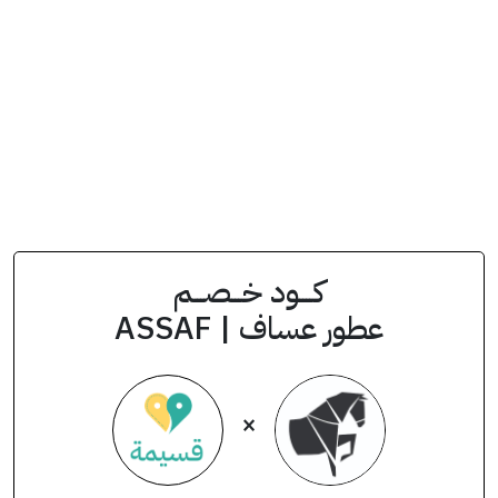
كــــود خـــصـــم
عطور عساف | ASSAF
×