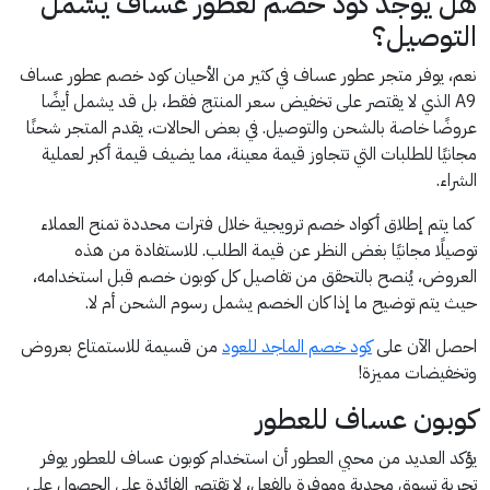
هل يوجد كود خصم لعطور عساف يشمل
التوصيل؟
نعم، يوفر متجر عطور عساف في كثير من الأحيان كود خصم عطور عساف
A9 الذي لا يقتصر على تخفيض سعر المنتج فقط، بل قد يشمل أيضًا
عروضًا خاصة بالشحن والتوصيل. في بعض الحالات، يقدم المتجر شحنًا
مجانيًا للطلبات التي تتجاوز قيمة معينة، مما يضيف قيمة أكبر لعملية
الشراء.
كما يتم إطلاق أكواد خصم ترويجية خلال فترات محددة تمنح العملاء
توصيلًا مجانيًا بغض النظر عن قيمة الطلب. للاستفادة من هذه
العروض، يُنصح بالتحقق من تفاصيل كل كوبون خصم قبل استخدامه،
حيث يتم توضيح ما إذا كان الخصم يشمل رسوم الشحن أم لا.
احصل الآن على
كود خصم الماجد للعود
من قسيمة للاستمتاع بعروض
وتخفيضات مميزة!
كوبون عساف للعطور
يؤكد العديد من محبي العطور أن استخدام كوبون عساف للعطور يوفر
تجربة تسوق مجدية وموفرة بالفعل، لا تقتصر الفائدة على الحصول على