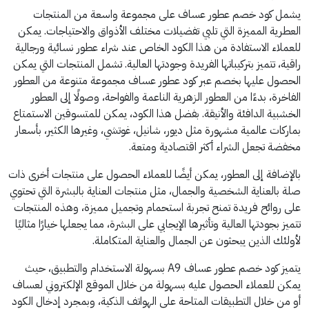
يشمل كود خصم عطور عساف على مجموعة واسعة من المنتجات
العطرية المميزة التي تلبي تفضيلات مختلف الأذواق والاحتياجات. يمكن
للعملاء الاستفادة من هذا الكود الخاص عند شراء عطور نسائية ورجالية
راقية، تتميز بتركيباتها الفريدة وجودتها العالية. تشمل المنتجات التي يمكن
الحصول عليها بخصم عبر كود عطور عساف مجموعة متنوعة من العطور
الفاخرة، بدءًا من العطور الزهرية الناعمة والفواحة، وصولًا إلى العطور
الخشبية الدافئة والأنيقة. بفضل هذا الكود، يمكن للمتسوقين الاستمتاع
بماركات عالمية مشهورة مثل ديور، شانيل، غوتشي، وغيرها الكثير، بأسعار
مخفضة تجعل الشراء أكثر اقتصادية ومتعة.
بالإضافة إلى العطور، يمكن أيضًا للعملاء الحصول على منتجات أخرى ذات
صلة بالعناية الشخصية والجمال، مثل منتجات العناية بالبشرة التي تحتوي
على روائح فريدة تمنح تجربة استحمام وتجميل مميزة، وهذه المنتجات
تتميز بجودتها العالية وتأثيرها الإيجابي على البشرة، مما يجعلها خيارًا مثاليًا
لأولئك الذين يبحثون عن الجمال والعناية المتكاملة.
يتميز كود خصم عطور عساف A9 بسهولة الاستخدام والتطبيق، حيث
يمكن للعملاء الحصول عليه بسهولة من خلال الموقع الإلكتروني لعساف
أو من خلال التطبيقات المتاحة على الهواتف الذكية، وبمجرد إدخال الكود