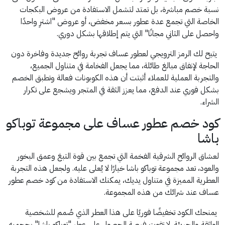
نسبة خصم مباشرة، بل تمتد لتشمل الاستفادة من عروض البكجات
الخاصة التي تجمع عدة عطور بسعر مخفض، أو عروض "اشترِ واحدًا
واحصل على الثاني مجانًا" التي يتم إطلاقها بشكل دوري.
يتيح لك الرمز الترويجي لعطور عساف تجربة روائح جديدة وفاخرة دون
الحاجة لإنفاق مبالغ طائلة، مما يجعل الفخامة في متناول الجميع،
والتجربة العملية للعملاء أثبتت أن هذه الكوبونات فعالة وتطبق الخصم
بشكل فوري عند الدفع، مما يعزز الثقة في المتجر ويشجع على تكرار
الشراء.
كود خصم عطور عساف على مجموعة توباكو
باشا
لعشاق الروائح الشرقية الفخمة التي تجمع بين قوة التبغ وعمق البخور
والعود، تعد مجموعة توباكو باشا خيارًا لا يُعلى عليه. ولجعل هذه التجربة
العطرية المميزة في متناول يديك، يمكنك الاستفادة من كود خصم عطور
عساف عند شرائك من هذه المجموعة.
يمنحك الكود تخفيضًا فوريًا على هذا العطر الذي صُمم للشخصية
الواثقة والجريئة. لا تفوت فرصة الحصول على عطر "توباكو باشا" بحجميه