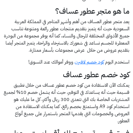
ما هو متجر عطور عساف؟
يعد متجر عطور العساف من أهم وأشهر المتاجر في المملكة العربية
السعودية حيث أنه يتميز بتقديم منتجات عطور رائعة ومتنوعة تناسب
جميع الأذواق المختلفة للرجال والنساء، كما أنه يوفر مجموعة من البودرة
المعطرة للجسم تساعد في شعورك بالاسترخاء والراحة، يتميز المتجر أيضا
بتقديم عروض من خلال عرض مجموعات بأسعار ممتازة.
استخدم اليوم
كود خصم لافيرن
ووفر أموالك عند التسوق!
كود خصم عطور عساف
يمكنك الآن الاستفادة من كود خصم عطور عساف من خلال تطبيق
قسيمة حيث أنه يساعدك في التوفير، حيث أنه يشمل خصم 10% لجميع
المشتريات الخاصة بك التي تتعدى 300 ريال وأكثر، كل ما عليك هو
استخدام كود A9 واستمتع بخصم رائع، كما يمكنك الاستفادة من
العروض والخصومات التي يقدمها المتجر باستمرار على جميع أنواع
العطور.