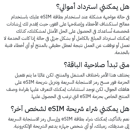
هل يمكنني استرداد أموالي؟
في حالة مواجهة مشكلة عند استخدام بطاقة eSIM عليك باستخدام
معالج استكشاف الأخطاء وإصلاحها على الفور، حيث يُقدم لك إرشادات
مُخصصة تُساعدك في الحصول على الحل الأمثل لمشكلتك، كذلك
يُمكنك استرداد المبلغ بالكامل أو بشكل جزئي في حالة إذا كانت الخدمة لا
تعمل أو توقفت عن العمل نتيجة لعطل حقيقي بالمنتج أو أي أخطاء فنية
بالخدمة.
متى تبدأ صلاحية الباقة؟
يختلف هذا الأمر باختلاف المشغل والمنتج، لكن غالبًا ما يتم تفعيل
الحزمة فور مسح رمز الاستجابة السريعة وتنزيل شريحة eSIM على
هاتفك الجوال، لكن توجد استثناءات يُمكنك التعرف عليها بقراءة وصف
المنتج الخاص بحزمة eSIM التي ترغب في الحصول عليها.
هل يمكنني شراء شريحة eSIM لشخص آخر؟
نعم بالتأكيد، يُمكنك شراء بطاقة eSIM وإرسال رمز الاستجابة السريعة
إلى صديقك، زميلك، أو أي شخص جهازه يدعم الشريحة الإلكترونية.