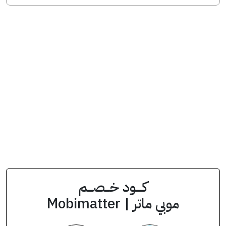
انسخ الكود من التطبيق
WEDAL52890
كود الخصم
كــــود خـــصـــم
موبي ماتر | Mobimatter