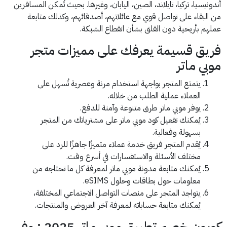
أندونيسيا، تركيا، تايلاند، الصين، اليابان، وغيرها. بحيث تُمكن المسافرين
من البقاء على تواصل قوي مع عائلاتهم، أصدقائهم، وكذلك متابعة
عملهم بأريحية دون القلق بشأن انقطاع الشبكة.
فريق قسيمة يعرفك على مميزات متجر
موبي ماتر
يتمتع المتجر بواجهة استخدام مرنة وعصرية تُسهل على
العملاء عملية الطلب من خلاله.
يوفر موبي ماتر طرق متنوعة وآمنة للدفع.
يُمكنك تفعيل كود موبي ماتر على مشترياتك من المتجر
بسهولة وفعالية.
يُقدم المتجر فريق خدمة عملاء متميزًا جاهزًا للرد على
مختلف الأسئلة والاستفسارات في أسرع وقت.
يُمكنك متابعة مدونة موبي ماتر لمعرفة كل ما تحتاجه من
معلومات حول بطاقات وحلول eSIMS.
يتواجد المتجر على منصات التواصل الاجتماعي المختلفة،
يُمكنك متابعة حساباته لمعرفة آخر العروض والمنتجات.
كوبون خصم تطبيق موبي ماتر 2025 : وفر