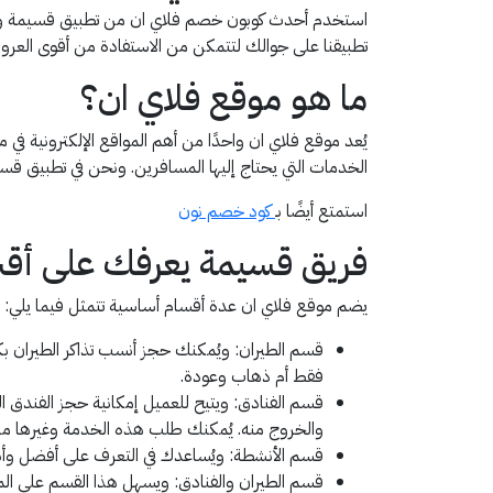
استخدم أحدث كوبون خصم فلاي ان من تطبيق قسيمة واستم
تطبيقنا على جوالك لتتمكن من الاستفادة من أقوى العرو
ما هو موقع فلاي ان؟
يُعد موقع فلاي ان واحدًا من أهم المواقع الإلكترونية في
الخدمات التي يحتاج إليها المسافرين. ونحن في تطبيق قسيمة نوفر لك أحدث كود خصم فلاي EX99 
استمتع أيضًا بـ
كود خصم نون
فريق قسيمة يعرفك على أقس
يضم موقع فلاي ان عدة أقسام أساسية تتمثل فيما يلي:
قسم الطيران: ويُمكنك حجز أنسب تذاكر الطيران ب
فقط أم ذهاب وعودة.
قسم الفنادق: ويتيح للعميل إمكانية حجز الفندق ال
والخروج منه. يُمكنك طلب هذه الخدمة وغيرها من الخدمات بخص
قسم الأنشطة: ويُساعدك في التعرف على أفضل وأنسب ا
قسم الطيران والفنادق: ويسهل هذا القسم على الم