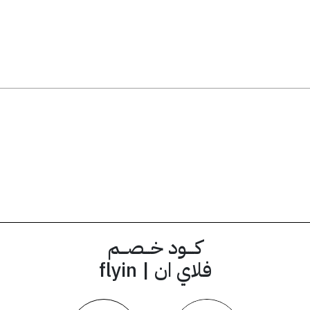
ق
EX99
كود الخصم
كــــود خـــصـــم
فلاي ان | flyin