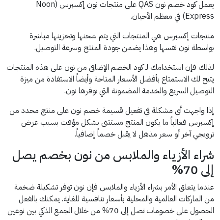
يعمل كود خصم نون QAS على منتجات نون إكسبرس (Noon
Express) في معظم الأحيان.
منتجات إكسبرس هي المنتجات التي يتم شحنها وتخزينها مباشرة
بواسطة نون نفسها وهذا يضمن جودة المنتج وسرعة التوصيل.
لذلك فإن استخدامك لـ كود الخصم الإضافي من نون على هذه المنتجات
يتيح لك الاستمتاع بأفضل الأسعار المتاحة وأيضاً الاستفادة من ميزة
التوصيل السريع والخدمة المضمونة التي توفرها نون.
إذا واجهت أي مشكلة في تفعيل قسيمة خصم نون على منتج محدد من
إكسبرس فغالباً ما يكون المنتج مستثنى بشكل مؤقت بسبب عرض
ترويجي آخر أو سعر مذهل لا يقبل خصماً إضافياً.
شراء الأزياء والملابس من نون بخصم يصل
إلى 70%
عندما يتعلق الأمر بشراء الأزياء والملابس فإن نون توفر تشكيلة ضخمة
من الماركات العالمية والمحلية بأسعار تنافسية للغاية. يمكنك بالفعل
الحصول على خصومات تصل إلى 70% من خلال الجمع الذكي بين نوعين