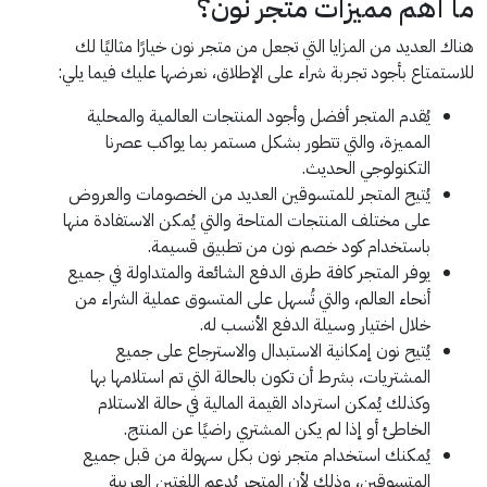
ما أهم مميزات متجر نون؟
هناك العديد من المزايا التي تجعل من متجر نون خيارًا مثاليًا لك
للاستمتاع بأجود تجربة شراء على الإطلاق، نعرضها عليك فيما يلي:
يُقدم المتجر أفضل وأجود المنتجات العالمية والمحلية
المميزة، والتي تتطور بشكل مستمر بما يواكب عصرنا
التكنولوجي الحديث.
يُتيح المتجر للمتسوقين العديد من الخصومات والعروض
على مختلف المنتجات المتاحة والتي يُمكن الاستفادة منها
باستخدام كود خصم نون من تطبيق قسيمة.
يوفر المتجر كافة طرق الدفع الشائعة والمتداولة في جميع
أنحاء العالم، والتي تُسهل على المتسوق عملية الشراء من
خلال اختيار وسيلة الدفع الأنسب له.
يُتيح نون إمكانية الاستبدال والاسترجاع على جميع
المشتريات، بشرط أن تكون بالحالة التي تم استلامها بها
وكذلك يُمكن استرداد القيمة المالية في حالة الاستلام
الخاطئ أو إذا لم يكن المشتري راضيًا عن المنتج.
يُمكنك استخدام متجر نون بكل سهولة من قبل جميع
المتسوقين، وذلك لأن المتجر يُدعم اللغتين العربية