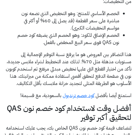
من التخفيضات:
الخصم الأساسي للمنتج: وهو التخفيض الذي تضعه نون
مباشرة على سعر القطعة (قد يصل إلى 60% أو أكثر في
مواسم التخفيضات الكبرى).
الخصم الإضافي للكود: وهو الخصم الذي يضيفه كود خصم
نون QAS فوق سعر البيع المخفض بالفعل.
هذا التضافر بين العروض هو ما يرفع نسبة التوفير الإجمالية إلى
مستويات مذهلة مثل 70%. لذلك عند التخطيط لشراء ملابس جديدة،
تأكد من اختيار القطع التي عليها تخفيض مبدئي مرتفع ثم استخدم كوبون
نون في صفحة الدفع لتحقق أقصى استفادة ممكنة من ميزانيتك. هذا
الأسلوب هو الطريقة المثلى لتجديد خزانة ملابسك بأقل التكاليف.
استمتع أيضا بأفضل
كود خصم ترنديول
بالسعودية، مع قسيمة!
أفضل وقت لاستخدام كود خصم نون QAS
لتحقيق أكبر توفير
لتضاعف قيمة كود خصم نون QAS الخاص بك، يجب عليك استخدامه