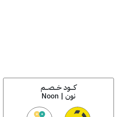
انسخ الكود من التطبيق
EJE
كود الخصم
كــــود خـــصـــم
نون | Noon