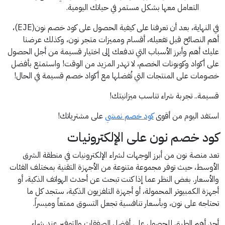
التعامل معها بشكل مستمر في حياتك اليومية.
في النهاية، بعد أن تعرفنا على كيفية الحصول على كود خصم نون(EJE)،
أهم النصائح قبل تفعيله، أقسام ومميزات متجر نون، وكذلك عرضنا
عليك أهم وأبرز الأسباب التي تدفعك إلى اختيار قسيمة من أجل الحصول
على أكواد وكوبونات الخصم، لا تهدر المزيد من الوقت! واستمتع بأفضل
خصومات على المنتجات التي تُفضلها مع أكواد خصم قسيمة في الحال!
قسيمة.. تجربة شراء تناسب ميزانيتك!
استفد اليوم من أقوى
كود خصم نمشي
على مشترياتك!
كود خصم نون على الإلكترونيات
تعد منصة نون من أبرز الوجهات لشراء الإلكترونيات في منطقة الشرق
الأوسط، حيث توفر مجموعة متنوعة من الأجهزة التقنية بمختلف الفئات
والأسعار. بغض النظر عما إذا كنت تبحث عن أحدث الهواتف الذكية، أو
أجهزة الكمبيوتر المحمولة، أو أجهزة التلفزيون الذكية، ستجد كل ما
تحتاجه على نون، وبأسعار تنافسية تجعل التسوق ممتعاً وميسراً.
أحد أهم الطرق للحصول على أفضل الصفقات والتوفير عند شراء