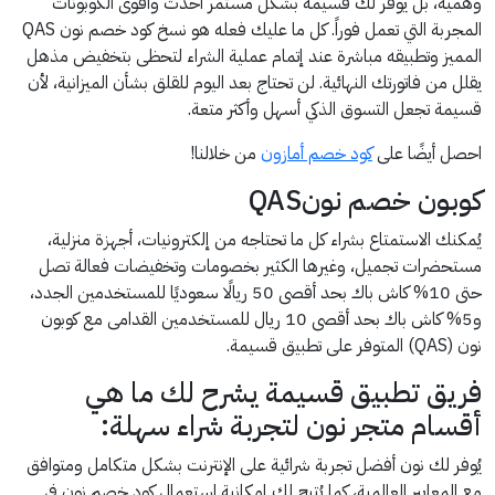
وهمية، بل يوفر لك قسيمة بشكل مستمر أحدث وأقوى الكوبونات
المجربة التي تعمل فوراً. كل ما عليك فعله هو نسخ كود خصم نون QAS
المميز وتطبيقه مباشرة عند إتمام عملية الشراء لتحظى بتخفيض مذهل
يقلل من فاتورتك النهائية. لن تحتاج بعد اليوم للقلق بشأن الميزانية، لأن
قسيمة تجعل التسوق الذكي أسهل وأكثر متعة.
احصل أيضًا على
كود خصم أمازون
من خلالنا!
كوبون خصم نونQAS
يُمكنك الاستمتاع بشراء كل ما تحتاجه من إلكترونيات، أجهزة منزلية،
مستحضرات تجميل، وغيرها الكثير بخصومات وتخفيضات فعالة تصل
حتى 10% كاش باك بحد أقصى 50 ريالًا سعوديًا للمستخدمين الجدد،
و5% كاش باك بحد أقصى 10 ريال للمستخدمين القدامى مع كوبون
نون (QAS) المتوفر على تطبيق قسيمة.
فريق تطبيق قسيمة يشرح لك ما هي
أقسام متجر نون لتجربة شراء سهلة:
يُوفر لك نون أفضل تجربة شرائية على الإنترنت بشكل متكامل ومتوافق
مع المعايير العالمية، كما يُتيح لك إمكانية استعمال كود خصم نون في