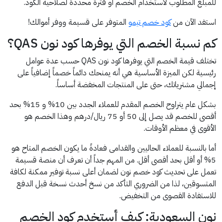
للمبلغ المطلوب لاستخدام الخصم أو فترة محددة لصلاحية الكود.
استفد الآن من
كود خصم تيمو
المتوفر على قسيمة ووفر أموالك!
كم نسبة الخصم التي يوفرها كود نون QAS؟
تختلف قيمة الخصم التي يوفرها كود نون QAS حسب عدة عوامل
رئيسية لكن الميزة الأساسية هي أنه يمنحك دائماً خصماً إضافياً على
إجمالي مشترياتك، حتى على المنتجات المخفضة أساساً.
بشكل عام يتراوح الخصم المقدم للعملاء الجدد بين 10% و 15% بحد
أقصى للخصم قد يصل إلى 50 أو 75 ريال/درهم وهذا الخصم هو
الأقوى في معظم الأوقات.
أما بالنسبة للعملاء الحاليين والقدامى فعادةً ما يكون الخصم المتاح هو
5% أو أقل بحد أقصى أقل. من المهم جداً أن تعرف أن منصة قسيمة
تعمل على تحديث كود خصم نون لضمان أعلى نسبة توفير ممكنة لكافة
المتسوقين، لذا من الضروري التأكد من نسخ أحدث نسخة قبل الدفع
للاستفادة القصوى من التخفيض.
نون السعودية: كيف أستخدم كود الخصم