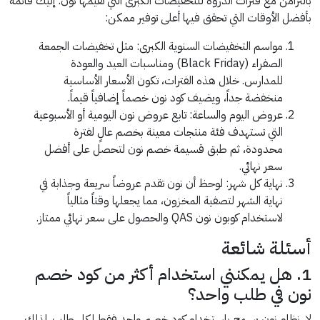
بالتزامن مع فترات الذروة للتخفيضات الكبرى التي تقيمها نون. إليك قائمة
بأفضل الأوقات التي تحقق فيها أعلى توفير ممكن:
مواسم التخفيضات السنوية الكبرى: مثل تخفيضات الجمعة
الصفراء (Black Friday) ومناسبات العيد والعودة
للمدارس. خلال هذه الفترات، تكون الأسعار الأساسية
منخفضة جداً، ويضيف كود نون خصماً إضافياً قيماً.
عروض اليوم والساعة: تابع عروض نون اليومية أو الأسبوعية
التي تستهدف فئة منتجات معينة بخصم عالٍ لفترة
محدودة، ثم طبق قسيمة خصم نون لتحصل على أفضل
سعر نهائي.
نهاية كل شهر: لوحظ أن نون تقدم عروضاً سريعة وجذابة في
نهاية الشهر لتصفية المخزون، مما يجعلها وقتاً مثالياً
لاستخدام كوبون نون QAS والحصول على سعر نهائي ممتاز.
أسئلة شائعة
1. هل يمكنني استخدام أكثر من كود خصم
نون في طلب واحد؟
لا، نظام نون يسمح باستخدام كود خصم واحد فقط لكل طلب. لذلك،