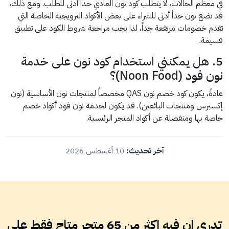
في معظم الحالات، لا يتطلب كود نون العادي حداً أدنى للطلب. ومع ذلك،
قد تضع نون حداً أدنى للشراء على بعض الأكواد الترويجية الخاصة التي
تقدم خصومات مرتفعة جداً، لذا يجب مراجعة شروط الكود على تطبيق
قسيمة.
5. هل يمكنني استخدام كود نون على خدمة
نون فود (Noon Food)؟
عادةً، يكون كود خصم نون QAS مخصصاً لمنتجات نون الأساسية (نون
إكسبرس ومنتجات البائعين). قد يكون لخدمة نون فود أكواد خصم
خاصة بها ومنفصلة عن أكواد المتجر الرئيسية.
آخر تحديث:
10 أغسطس 2026
تدري ان فيه اكثر من 65 متجر متاح فقط على