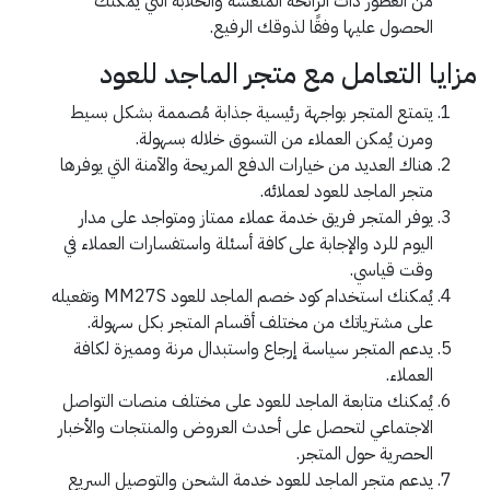
من العطور ذات الرائحة المنعشة والخلابة التي يُمكنك
الحصول عليها وفقًا لذوقك الرفيع.
مزايا التعامل مع متجر الماجد للعود
يتمتع المتجر بواجهة رئيسية جذابة مُصممة بشكل بسيط
ومرن يُمكن العملاء من التسوق خلاله بسهولة.
هناك العديد من خيارات الدفع المريحة والآمنة التي يوفرها
متجر الماجد للعود لعملائه.
يوفر المتجر فريق خدمة عملاء ممتاز ومتواجد على مدار
اليوم للرد والإجابة على كافة أسئلة واستفسارات العملاء في
وقت قياسي.
يُمكنك استخدام كود خصم الماجد للعود MM27S وتفعيله
على مشترياتك من مختلف أقسام المتجر بكل سهولة.
يدعم المتجر سياسة إرجاع واستبدال مرنة ومميزة لكافة
العملاء.
يُمكنك متابعة الماجد للعود على مختلف منصات التواصل
الاجتماعي لتحصل على أحدث العروض والمنتجات والأخبار
الحصرية حول المتجر.
يدعم متجر الماجد للعود خدمة الشحن والتوصيل السريع