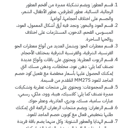
قسم العطور: ويضم تشكيلة مميزة من أفخم العطور
الرجالية، النسائية، عطور للطرفين، عطور الأطفال، الشعر،
والجسم على اختلاف أحجامها، أنواعها.
قسم العود والبخور: ونجد فيه أرقى أشكال المعمول، العود،
المبسوس، الفحم، الدخون، المستلزمات على اختلاف
روائحها الساحرة.
قسم معطرات الجو: ويشمل العديد من أنواع معطرات الجو
الفرنسية، الشرقية، والفرنسية الشرقية بمختلف الأحجام.
قسم الزيوت العطرية: ويحتوي على باقات وأنواع عديدة
تصنف كما يلي: دهن عود، مخلطات، ودهن مسك. التي
يُمكنك الحصول عليها بأسعار مخفضة مع تفعيل كود خصم
الماجد للعود MM27S المُقدم من قسيمة.
قسم المجموعات: ويحتوي على منتجات عطرية وتشكيلات
مميزة تصنف كما يلي: كلاسيك، هيبة، وود، ملكي، رسمي،
عبارات سامية، مسك، بودري، العاذرية، وعطر جوك.
قسم الزعفران: ويضم منتجات الزعفران الرائعة التي يُمكنك
طلبها بتخفيض فعال مع كوبون خصم الماجد للعود.
قسم الهدايا والعطور الشتوية: وكل منهما يضم باقة فريدة