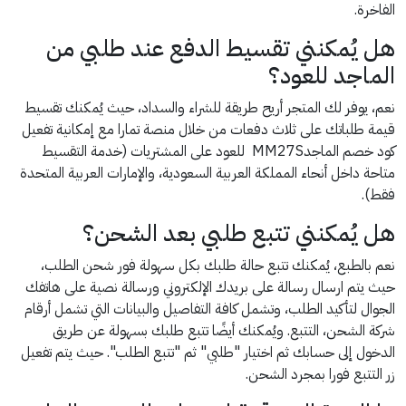
الفاخرة.
هل يُمكنني تقسيط الدفع عند طلبي من
الماجد للعود؟
نعم، يوفر لك المتجر أريح طريقة للشراء والسداد، حيث يُمكنك تقسيط
قيمة طلباتك على ثلاث دفعات من خلال منصة تمارا مع إمكانية تفعيل
كود خصم الماجدMM27S للعود على المشتريات (خدمة التقسيط
متاحة داخل أنحاء المملكة العربية السعودية، والإمارات العربية المتحدة
فقط).
هل يُمكنني تتبع طلبي بعد الشحن؟
نعم بالطبع، يُمكنك تتبع حالة طلبك بكل سهولة فور شحن الطلب،
حيث يتم ارسال رسالة على بريدك الإلكتروني ورسالة نصية على هاتفك
الجوال لتأكيد الطلب، وتشمل كافة التفاصيل والبيانات التي تشمل أرقام
شركة الشحن، التتبع. ويُمكنك أيضًا تتبع طلبك بسهولة عن طريق
الدخول إلى حسابك ثم اختيار "طلبي" ثم "تتبع الطلب". حيث يتم تفعيل
زر التتبع فورا بمجرد الشحن.