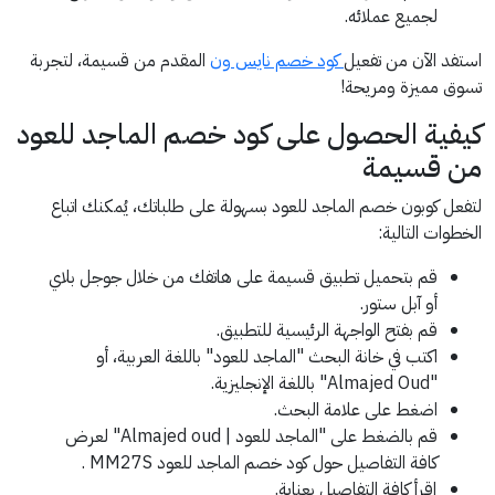
لجميع عملائه.
استفد الآن من تفعيل
كود خصم نايس ون
المقدم من قسيمة، لتجربة
تسوق مميزة ومريحة!
كيفية الحصول على كود خصم الماجد للعود
من قسيمة
لتفعل كوبون خصم الماجد للعود بسهولة على طلباتك، يُمكنك اتباع
الخطوات التالية:
قم بتحميل تطبيق قسيمة على هاتفك من خلال جوجل بلاي
أو آبل ستور.
قم بفتح الواجهة الرئيسية للتطبيق.
اكتب في خانة البحث "الماجد للعود" باللغة العربية، أو
"Almajed Oud" باللغة الإنجليزية.
اضغط على علامة البحث.
قم بالضغط على "الماجد للعود | Almajed oud" لعرض
كافة التفاصيل حول كود خصم الماجد للعود MM27S .
إقرأ كافة التفاصيل بعناية.