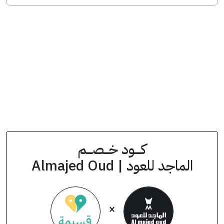
انسخ الكود من التطبيق
MM27S
كود الخصم
كــــود خـــصـــم
الماجد للعود | Almajed Oud
×