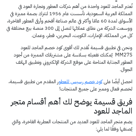
تُعتبر الماجد للعود واحدة من أهم شركات العطور وتجارة العود في
المملكة العربية السعودية، تأسست عام 1956 لتترك بصمة مميزة في
الأسواق لمدة 60 عامًا وأكثر في عالم صناعة أفخم وأرقى العطور الفاخرة،
ووسعت الشركة من نطاق عملائها لتصل إلى 300 منصة بيع مختلفة في
كل من المملكة، الإمارات، الكويت، البحرين، قطر، وعمان.
ونحن في تطبيق قسيمة نُقدم لك أقوى كود خصم الماجد للعود
MM27S يُمكنك تفعيله بسلاسة على مشترياتك المميزة من أجود
العطور الجذابة المتاحة على موقع الشركة الإلكتروني وتطبيق الهاتف
الجوال.
احصل أيضًا على
كود خصم رسيس للعطو
ر المقدم من تطبيق قسيمة،
لخصم فعال ومميز على جميع المنتجات!
فريق قسيمة يوضح لك أهم أقسام متجر
الماجد للعود
يضم متجر الماجد للعود العديد من المنتجات العطرية الفاخرة، والتي
يُصنفها وفقًا لما يلي: