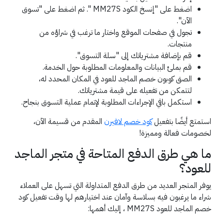
اضغط على "إنسخ الكود MM27S ". ثم اضغط على "تسوق
الآن".
تجول في صفحات الموقع واختار ما ترغب في شراؤه من
منتجات.
قم بإضافة مشترياتك إلى "سلة التسوق".
قم بملئ البيانات والمعلومات المطلوبة حول الخدمة.
الصق كوبون خصم الماجد للعود في المكان المحدد له،
لتتمكن من تفعيله على قيمة مشترياتك.
استكمل باقي الإجراءات المطلوبة لإتمام عملية التسوق بنجاح.
استمتع أيضًا بتفعيل
كود خصم لافيرن
المقدم من قسيمة الآن،
لخصومات فعالة ومميزة!
ما هي طرق الدفع المتاحة في متجر الماجد
للعود؟
يوفر المتجر العديد من طرق الدفع المتداولة التي تسهل على العملاء
شراء ما يرغبون فيه بسلاسة وآمان عند اختيارهم لها وقت تفعيل كود
خصم الماجد للعود MM27S ، إليك أهمها: