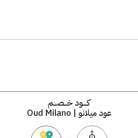
يق
AA8
كود الخصم
كــــود خـــصـــم
عود ميلانو | Oud Milano