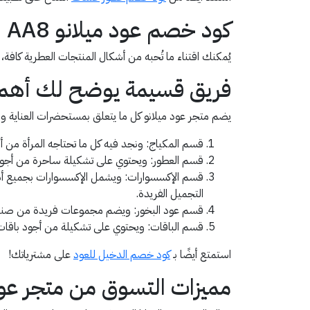
كود خصم عود ميلانو AA8
يُمكنك اقتناء ما تُحبه من أشكال المنتجات العطرية كافة، أدوات ومستحض
فريق قسيمة يوضح لك أهم أ
يضم متجر عود ميلانو كل ما يتعلق بمستحضرات العناية وال
قسم المكياج: ونجد فيه كل ما تحتاجه المرأة من أ
قسم العطور: ويحتوي على تشكيلة ساحرة من أجود ا
قسم الإكسسوارات: ويشمل الإكسسوارات بجميع أنوا
التجميل الفريدة.
قسم عود البخور: ويضم مجموعات فريدة من صناديق ا
قسم الباقات: ويحتوي على تشكيلة من أجود باقات ا
استمتع أيضًا بـ
كود خصم الدخيل للعود
على مشترياتك!
مميزات التسوق من متجر عود