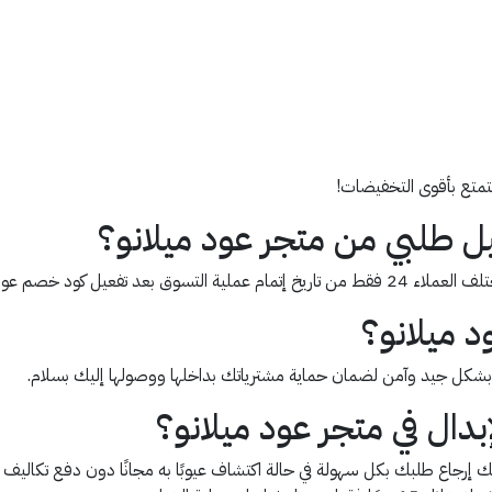
متع بأقوى التخفيضات!
ل طلبي من متجر عود ميلانو؟
 كود خصم عود ميلانو AA8.
 ميلانو؟
بشكل جيد وآمن لضمان حماية مشترياتك بداخلها ووصولها إليك بسلام.
دال في متجر عود ميلانو؟
ك إرجاع طلبك بكل سهولة في حالة اكتشاف عيوبًا به مجانًا دون دفع تكاليف 