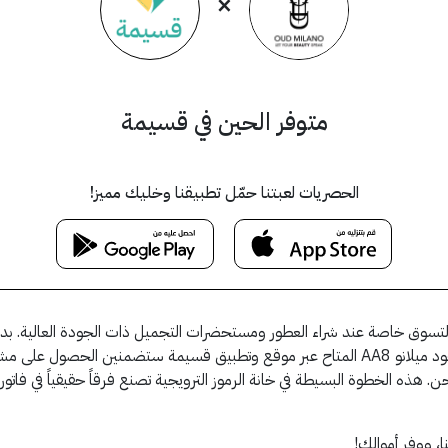
×
متوفر الحين في قسيمة
الحصريات لعبتنا حمّل تطبيقنا وخليك مميز!
لتسوق خاصة عند شراء العطور ومستحضرات التجميل ذات الجودة العالية. بدلاً
بتجربة شراء أكثر توفيراً وعملية. عند استخدام كود خصم عود ميلانو AA8 المتاح عبر موقع وتطب
ذه الخطوة البسيطة في خانة الرموز الترويجية تصنع فرقاً حقيقياً في فاتورتك 
ا، ووفر أموالك!