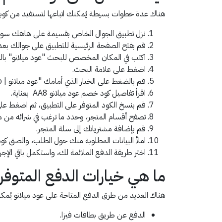
هناك عدة خطوات بسيطة يُمكنك اتباعها لتستفيد من كوب
نزل تطبيق الجوال الخاص بقسيمة على هاتفك سواء كا
قم بفتح الصفحة الرئيسية للتطبيق على جوالك بعد ت
اكتب في المكان المخصص للبحث "عود ميلانو" باللغة العربية، أو "ud Milano
اضغط على علامة البحث.
قم بالضغط على الخيار الذي أمامك "عود ميلانو | Oud Milano".
اقرأ تفاصيل كود خصم عود ميلانو AA8 بعناية.
قم بنسخ الكود المتوفر على التطبيق، ثم اضغط على
تصفح أقسام المتجر، وحدد ما ترغب في شرائه من م
قم بإضافة مشترياتك إلى سلة المتجر.
املأ البيانات المطلوبة منك حول الطلب، والصق كو
اختر طريقة الدفع الملائمة لك، واستكمل باقي الإجرا
ما هي خيارات الدفع المتوفر
هناك العديد من طرق الدفع المتاحة على عود ميلانو يُمكنك اختيار 
الدفع عن طريق بطاقات فيزا.