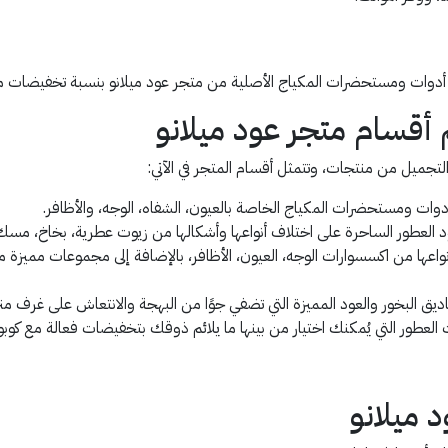
رات المكياج الأصلية من متجر عود ميلانو بنسبة تخفيضات مميزة حتى 5% عند تثبيتك لتطبيق قسيم
قسام متجر عود ميلانو
تجميل من منتجات، وتتمثل أقسام المتجر في الآتي:
دوات ومستحضرات المكياج الخاصة بالعيون، الشفاه، الوجه، والأظافر.
لعطور الساحرة على اختلاف أنواعها وأشكالها من زيوت عطرية، بخاخ، مسك ع
عها من اكسسوارات الوجه، العيون، الأظافر، بالإضافة إلى مجموعات مميزة
لبخور والعود المميزة التي تضفي جوًا من البهجة والانتعاش على غرف منزل
لعطور التي يُمكنك اختيار من بينها ما يلائم ذوقك بتخفيضات فعالة مع كوب
 ميلانو