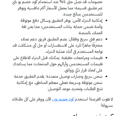
خصومات قد تصل حتى 5% عند استخدام كود خصم يو باي
عبر تطبيق قسيمة؛ مما يجعل الأسعار أكثر تنافسية ويوفر
للمستخدمين مبالغ جيدة.
إمكانية الشراء الآمن: يوفر التطبيق وسائل دفع موثوقة
وآمنة تضمن حماية بيانات المستخدمين؛ مما يعزز ثقة
العملاء بالمنصة.
دعم فني سريع وفعّال: يضم التطبيق فريق دعم عملاء
محترفًا جاهزًا للرد على الاستفسارات أو حل أي مشكلات قد
تواجه المستخدم في أثناء عملية الشراء.
تقييمات ومراجعات حقيقية: يمكنك قبل الشراء الاطلاع على
تقييمات المستخدمين وآرائهم حول المنتجات؛ مما يساعدك
على اتخاذ قرار ذكي وواثق.
شحن سريع وخيارات توصيل متعددة: يقدم التطبيق خدمة
شحن موثوقة وسريعة تغطي معظم المناطق، مع إمكانية
تتبع الطلبات وتحديد موعد التوصيل.
لا تفوت الفرصة! استخدم
كود خصم نون
الآن ووفر على كل طلباتك
بسهولة!