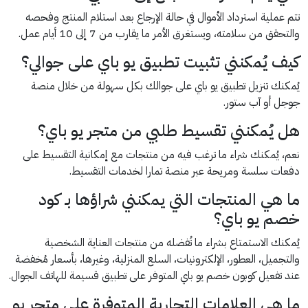
تتم عملية استرداد الأموال في حالة الإرجاع بعد استلام المنتج وفحصه
والتحقق من سلامته، ويستغرق الأمر ما يقارب من 7 إلى 10 أيام عمل.
كيف يُمكنني تثبيت تطبيق يو باي على جوالي؟
يُمكنك تنزيل تطبيق يو باي على جوالك بكل سهولة من خلال منصة
جوجل أو آب ستور.
هل يُمكنني تقسيط طلبي من متجر يو باي؟
نعم، يُمكنك شراء ما ترغب فيه من منتجات مع إمكانية التقسيط على
دفعات سلسة ومريحة عبر منصة تمارا لخدمات التقسيط.
ما هي المنتجات التي يمكنني شراؤها بـ كود
خصم يو باي؟
يُمكنك الاستمتاع بشراء ما تُفضله من منتجات العناية الشخصية
والتجميل، العطور، الإلكترونيات، السلع المنزلية، وغيرها، بأسعار مُخفضة
عند تفعيل كوبون خصم يو باي المتوفر على تطبيق قسيمة للهاتف الجوال.
ما هي العلامات التجارية المتوفرة على متجر يو