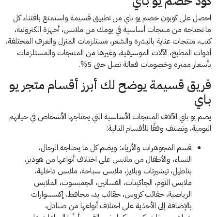
كود خصم يو باي
احصل على كوبون خصم يو باي من تطبيق قسيمة واستمتع باقتناء كل
ما تحتاجه من منتجات أساسية في يومك من ملابس، أجهزة الكترونية،
كتب، منتجات عناية بالبشرة والشعر، مستلزمات المنزل والغرف المختلفة،
أدوات المطبخ، الآلات الموسيقية، وغيرها من المنتجات والمستلزمات
بأسعار مميزة وخصومات فعالة تصل حتى 5%.
فريق قسيمة يوضح لك أبرز أقسام متجر يو
باي
يضم يو باي الآلاف المنتجات الأساسية التي يحتاجها الأشخاص في حياتهم
اليومية، وتصنف وفقًا للأقسام التالية:
قسم المجوهرات والأزياء: ويضم كل ما يحتاجه الرجال،
النساء، والأطفال من ملابس على اختلاف أنواعها من هوديز،
بناطيل، تيشيرتات وبلايز، ملابس سباحة، ملابس داخلية،
ملابس النوم، الجاكيتات، الفساتين، الجمبسوت، الملابس
الرياضية، حقائب كروس، حقائب يد، محافظ، إكسسوارات
بالإضافة إلى الأحذية على اختلاف أنواعها من صنادل،