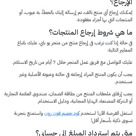
الإرجاع؟
يُمكنك إرجاع أي منتج تالف، تم إرساله إليك بالخطأ، به عيوب، أو
المنتجات التي بها أجزاء مفقودة.
ما هي شروط إرجاع المنتجات؟
في حالة إذا كنت ترغب في إرجاع منتج من متجر يو باي، عليك باتباع
المعايير التالية:
عليك التواصل مع فريق عمل المتجر خلال 7 أيام من تاريخ الاستلام.
يجب أن يكون المنتج المراد إرجاعه في حالته وعبوته الأصلية وغير
مستخدم.
يجب إرفاق ملحقات المنتج من بطاقة الضمان، صندوق العلامة التجارية
أو الشركة المصنعة، الهدايا المجانية، ودليل الاستخدام.
استغل الفرصة الآن! استخدم
كود خصم فون زون
واستمتع بتجربة
تسوق ذكية بأسعار أقل!
متي يتم استرداد المبلغ إلى حسابي؟