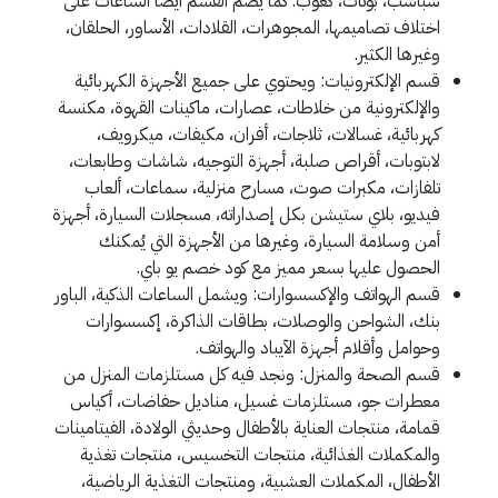
شباشب، بوتات، كعوب. كما يضم القسم أيضًا الساعات على
اختلاف تصاميمها، المجوهرات، القلادات، الأساور، الحلقان،
وغيرها الكثير.
قسم الإلكترونيات: ويحتوي على جميع الأجهزة الكهربائية
والإلكترونية من خلاطات، عصارات، ماكينات القهوة، مكنسة
كهربائية، غسالات، ثلاجات، أفران، مكيفات، ميكرويف،
لابتوبات، أقراص صلبة، أجهزة التوجيه، شاشات وطابعات،
تلفازات، مكبرات صوت، مسارح منزلية، سماعات، ألعاب
فيديو، بلاي ستيشن بكل إصداراته، مسجلات السيارة، أجهزة
أمن وسلامة السيارة، وغيرها من الأجهزة التي يُمكنك
الحصول عليها بسعر مميز مع كود خصم يو باي.
قسم الهواتف والإكسسوارات: ويشمل الساعات الذكية، الباور
بنك، الشواحن والوصلات، بطاقات الذاكرة، إكسسوارات
وحوامل وأقلام أجهزة الآيباد والهواتف.
قسم الصحة والمنزل: ونجد فيه كل مستلزمات المنزل من
معطرات جو، مستلزمات غسيل، مناديل حفاضات، أكياس
قمامة، منتجات العناية بالأطفال وحديثي الولادة، الفيتامينات
والمكملات الغذائية، منتجات التخسيس، منتجات تغذية
الأطفال، المكملات العشبية، ومنتجات التغذية الرياضية،