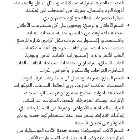
المعدات الطبية المنزلية، مسكنات، وسائل التنقل والمعيشة،
أدوية البرد والسعال، وغيرها من المنتجات التي يُمكنك
شرائها بخصومات فعالة مع كود خصم يو باي.
قسم الأطفال والرضع: ويحتوي على كل مستلزمات الأطفال
بمختلف أعمارهم من ملابس، أحذية، منتجات العناية
والاستحمام، إكسسوارات، عربات تنقل، كراسي هزازة للرضع،
شاشات، مشايات، سراير أطفال، مراجيح، ألعاب، مكعبات،
ألعاب الألغاز والنرد، إكسسوارات الألعاب، الدمى وبيوتها،
ألعاب التسلق، الترامبلوين، حمامات السباحة للأطفال، ألعاب
الشاطئ، الدراجات والاسكوتر، وأحواض الكرات.
قسم السلع المنزلية: ويشمل كل مستلزمات غرف النوم،
المعيشة، المكاتب المنزلية، ورق الحائط، الساعات، الديكورات
المختلفة، أدوات المطبخ بجميع أنواعها، ستائر، السجاد،
الإنارات، الوسائد المزخرفة، الأغطية، الملايات، الشراشف،
المراتب، المناشف، الأحواض، وغيرها من المستلزمات التي
يُمكنك اقتناؤها بسعر مميز عند استخدام كود خصم يو باي
المتوفر على تطبيق قسيمة.
قسم الآلات الموسيقية: ويضم جميع الآلات الموسيقية من
قيثارات صوتية وكهربائية، جيتارات، إكسسوارات الآلات،