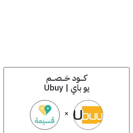
كــــود خـــصـــم
يو باي | Ubuy
×