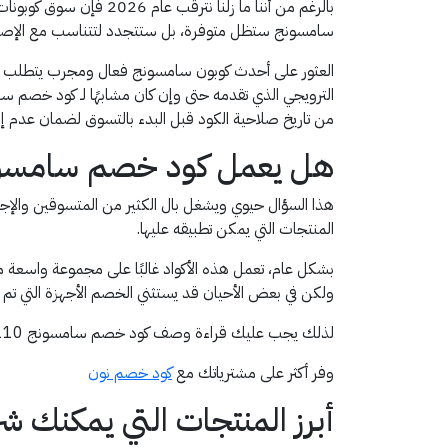
بالرغم من أننا ما زلنا
سامسونج ستظل متوفرة، بل ستتجدد لتتناسب مع الإصدار
العثور على أحدث كوبون سامسونج فعال ومجرب يتطلب ا
من تاريخ صلاحية الكود قبل البدء بالتسوق لضمان عدم 
هل يعمل كود خصم سامسونج AFM110 على جميع ال
هذا السؤال حيوي ويشغل بال الكثير من المتسوقين والإج
المنتجات التي يمكن تطبيقه عليها.
ولكن في بعض الأحيان قد يستثني الخصم الأجهزة التي تم طرحها حديثًا (Pre-Orders) أو بعض الطرازات المحدودة والضخمة مثل الثلاجات ف
لذلك يجب عليك قراءة وصف كود خصم سامسونج AFM110 في موقع قسيمة للتأكد من شموله للجهاز الذي تخطط لشرائه. الفهم الواضح لنطاق عمل الرمز الترويجي هو مفتاح التوفير.
وفر أكثر على مشترياتك مع
كود خصم نون
أبرز المنتجات التي يمكنك 