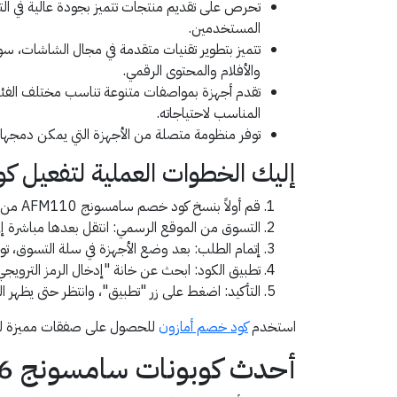
تحرص على تقديم منتجات تتميز بجودة عالية في الت
المستخدمين.
تتميز بتطوير تقنيات متقدمة في مجال الشاشات، سواء
والأفلام والمحتوى الرقمي.
تقدم أجهزة بمواصفات متنوعة تناسب مختلف الفئات، 
المناسب لاحتياجاته.
توفر منظومة متصلة من الأجهزة التي يمكن دمجها معً
إليك الخطوات العملية لتفعيل ك
قم أولاً بنسخ كود خصم سامسونج AFM110 من صفحة قسيمة المخصصة لمتجر سامسونج.
التسوق من الموقع الرسمي: انتقل بعدها مباشرة إل
إتمام الطلب: بعد وضع الأجهزة في سلة التسوق، توجّه إل
تطبيق الكود: ابحث عن خانة "إدخال الرمز الترويجي"
التأكيد: اضغط على زر "تطبيق"، وانتظر حتى يظهر ا
استخدم
كود خصم أمازون
للحصول على صفقات مميزة ل
أحدث كوبونات سامسونج 2026