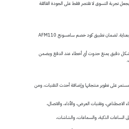
 تجربة التسوق لا تقتصر فقط على الجودة الفائقة
إن الحصول على خصم فوري ومضمون على مشترياتك من سامسونج عملية يسيرة للغاية ولا تتطلب سوى اتباع بضع خطوات محددة بعناية. لضمان تطبيق كود خصم سامسونج AFM110
ل بشكل دقيق يمنع حدوث أي أخطاء عند الدفع ويضمن
.
 حرصها المستمر على تطوير منتجاتها وإضافة أحدث التقنيات، ومن
ء الاصطناعي، وتقنيات العرض، والأداء، والاتصال،
لى الساعات الذكية، والسماعات، والشاشات،