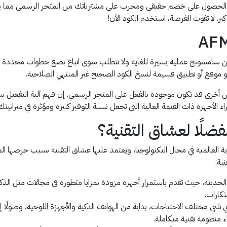
لحصول على خصم حقيقي ومجرب على مشترياتك من المتجر الرسمي مما يجعل
بر. لا تفوت الفرصة، استخدم الكود الآن!
موقع أو تطبيق قسيمة لنسخ الكود الصحيح غير المنتهي الصلاحية.
وض أخرى قد تكون موجودة بالفعل على المتجر الرسمي. إن فهم آلية التفعي
أجهزة ذات القيمة العالية التي تجعل نسبة التوفير كبيرة ومؤثرة في ميزانيتك
فضلًا لعشاق التقنية؟
ز العلامات التجارية العالمية في مجال التكنولوجيا، ويعتمد عليها عشاق التقنية بسبب
ية:
 الحديثة، حيث تقدم باستمرار أجهزة مزودة بمزايا متطورة في مجالات مثل الذكا
كارات.
بي مختلف الاحتياجات، بداية من الهواتف الذكية والأجهزة اللوحية، وصولًا إ
ء منظومة تقنية متكاملة.