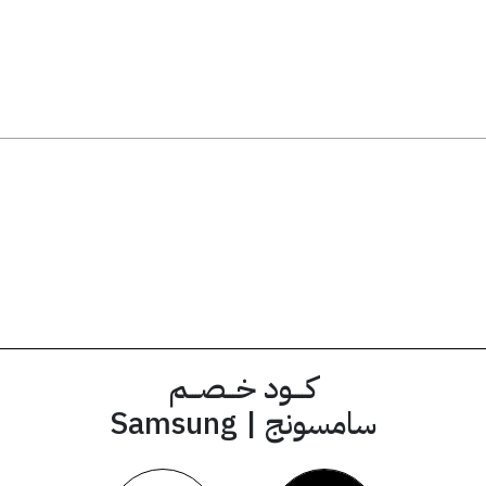
AFM110
كود الخصم
كــــود خـــصـــم
سامسونج | Samsung