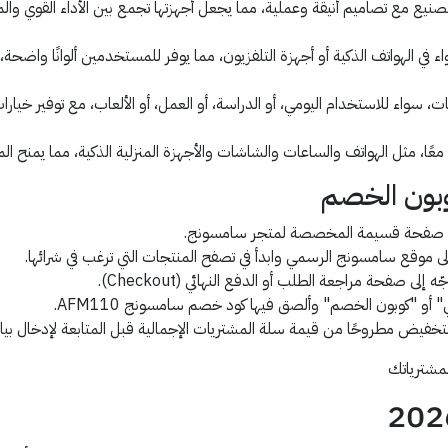
صنيع مع تصاميم أنيقة وعملية، مما يجعل أجهزتها تجمع بين الأداء القوي وا
 في الهواتف الذكية أو أجهزة التلفزيون، مما يوفر للمستخدمين ألوانًا واضحة
سواء للاستخدام اليومي، أو الدراسة، أو العمل، أو الألعاب، مع توفير خيار
ا، مثل الهواتف والساعات والشاشات والأجهزة المنزلية الذكية، مما يمنح المس
وبون الخصم
ى موقع سامسونج الرسمي وابدأ في تصفح المنتجات التي ترغب في شرائها.
ى صفحة مراجعة الطلب أو الدفع النهائي (Checkout).
 أو "كوبون الخصم" وألصق فيها كود خصم سامسونج AFM110.
لتخفيض مطروحًا من قيمة سلة المشتريات الإجمالية قبل المتابعة لإدخال بيان
مشترياتك