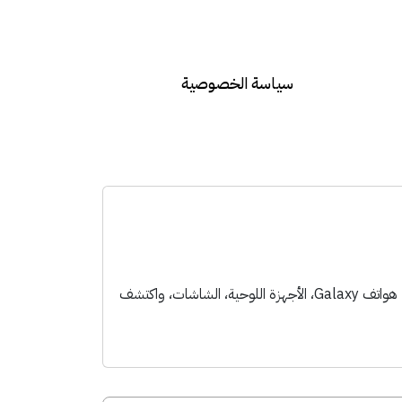
سياسة الخصوصية
استخدم كود خصم سامسونج AFM110من قسيمة 2026 واحصل على أفضل العروض عند شراء هواتف Galaxy، الأجهزة اللوحية، الشاشات، واكتشف