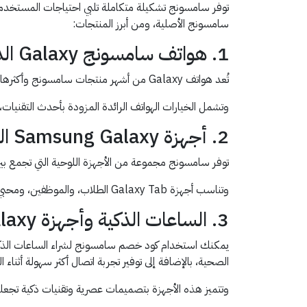
توفر سامسونج تشكيلة متكاملة تلبي احتياجات المستخدم
سامسونج الأصلية، ومن أبرز المنتجات:
1. هواتف سامسونج Galaxy الذكية
تُعد هواتف Galaxy من أشهر منتجات سامسونج وأكثرها طلبًا، حيث توفر الشركة مجموعة متنوعة من الهواتف التي تناسب مختلف الاستخدامات والميزانيات.
وتشمل الخيارات الهواتف الرائدة المزودة بأحدث التقنيات، ب
2. أجهزة Samsung Galaxy اللوحية
توفر سامسونج مجموعة من الأجهزة اللوحية التي تجمع بين
وتناسب أجهزة Galaxy Tab الطلاب، والموظفين، ومحبي الترفيه، حيث يمكن استخدامها للدراسة، والعمل، ومشاهدة المحتوى، وإنجاز المهام اليومية بسهولة.
3. الساعات الذكية وأجهزة Galaxy القابلة للارتداء
يمكنك استخدام كود خصم سامسونج لشراء الساعات الذكية وال
الصحية، بالإضافة إلى توفير تجربة اتصال أكثر سهولة أثناء ال
وتتميز هذه الأجهزة بتصميمات عصرية وتقنيات ذكية تجعلها خ