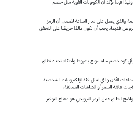
لة الأمد، ولهذا فإننا نؤكد أن الكوبونات القوية مثل خصم
والذي يعمل على مدار الساعة لضمان أن الرمز
لـ كود خصم سامسونج AFM110 في المستقبل، هو رمز فعال بنسبة 100% وليس مجرد عروض قديمة. يجب أن تكون دائمًا حريصًا على التحقق
ان يأتي كود خصم سامسونج بشروط وأحكام تحدد نطاق
 من الأجهزة مثل الهواتف الذكية (سلسلة Galaxy S و Z) والساعات الذكية وسماعات الأذن والتي تمثل فئة الإلكترونيات الشخصية.