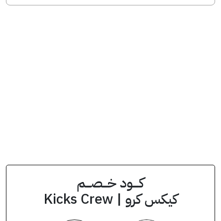
انسخ الكود من التطبيق
ZZ01
كود الخصم
كــــود خـــصـــم
كيكس كرو | Kicks Crew