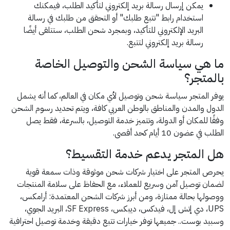
يمكن إرسال رسالة بريد إلكتروني لتأكيد الطلب، فيمكنك
استخدام رابط "تتبع طلبك" أو التحقق من طلبك في رسالة
البريد الإلكتروني للتأكيد، وبمجرد شحن الطلب، ستتلقى أيضًا
رسالة بريد إلكتروني لتتبع.
ما هي سياسة الشحن والتوصيل الخاصة
بالمتجر؟
يوفر المتجر سياسة شحن وتوصيل لأي مكان في العالم، كما أنه يشمل
الدول والمدن والمناطق بالوطن العربي كافة، ويتم تحديد رسوم الشحن
وفقًا للمكان أو الدولة، وتتميز خدمة التوصيل، بالسرعة، فقط يصل
الطلب في عضون 10 أيام كحد أقصى.
هل المتجر يدعم خدمة التقسيط؟
يحرص المتجر على اختيار شركات شحن موثوقة وذات سمعة قوية
لضمان توصيل آمن وسريع للعملاء، مع الحفاظ على سلامة المنتجات
ووصولها بحالة ممتازة، ومن أبرز شركات الشحن المعتمدة: أرامكس،
UPS، دي إتش إل، فيدكس، ديبكس، SF Express، البريد الجوي،
وسبيد بوست.. جميعها توفر خيارات تتبع دقيقة وخدمة توصيل احترافية