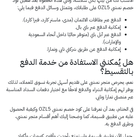
الأنسب لك من بينها بكل سلاسة، وتأتي هذه الخطوة بعد تفعيل كود
خصم نمشي OZL5 على طلباتك، وتتمثل وسائل الدفع فيما يلي:
الدفع عبر بطاقات الائتمان (مدى، ماستر كارد، فيزا كارد).
إمكانية الدفع عبر باي بال.
الدفع عبر آبل باي (متوفر حاليًا داخل أنحاء السعودية
والإمارات).
إمكانية الدفع عن طريق شركتي تابي وتمارا.
هل يُمكنني الاستفادة من خدمة الدفع
بالتقسيط؟
نعم، يحرص متجر نمشي على تقديم أسهل تجربة تسوق للعملاء، لذلك
يوفر لهم إمكانية الشراء والدفع لاحقًا مع اختيار دفعات السداد المناسبة
عبر منصتي تمارا وتابي.
في الختام، بعد أن تعرفنا على كود خصم نمشي OZL5 وكيفية الحصول
عليه من تطبيق قسيمة، كما وضحنا إليك أهم أقسام متجر نمشي،
وطرق الدفع به.
حمل الآن تطبيق قسيمة واستمتع بأحدث وأقوى كوبونات وأكواد