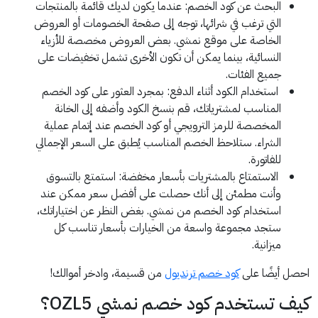
البحث عن كود الخصم: عندما يكون لديك قائمة بالمنتجات
التي ترغب في شرائها، توجه إلى صفحة الخصومات أو العروض
الخاصة على موقع نمشي. بعض العروض مخصصة للأزياء
النسائية، بينما يمكن أن تكون الأخرى تشمل تخفيضات على
جميع الفئات.
استخدام الكود أثناء الدفع: بمجرد العثور على كود الخصم
المناسب لمشترياتك، قم بنسخ الكود وأضفه إلى الخانة
المخصصة للرمز الترويجي أو كود الخصم عند إتمام عملية
الشراء. ستلاحظ الخصم المناسب يُطبق على السعر الإجمالي
للفاتورة.
الاستمتاع بالمشتريات بأسعار مخفضة: استمتع بالتسوق
وأنت مطمئن إلى أنك حصلت على أفضل سعر ممكن عند
استخدام كود الخصم من نمشي. بغض النظر عن اختياراتك،
ستجد مجموعة واسعة من الخيارات بأسعار تناسب كل
ميزانية.
احصل أيضًا على
كود خصم ترنديول
من قسيمة، وادخر أموالك!
كيف تستخدم كود خصم نمشي OZL5؟