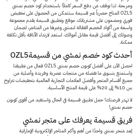
ومربحة. لذا توقف عن دفع السعر كاملاً! باستخدام كود خصم نمشي
OZL5 المتاح حصرياً عبر قسيمة ستتمكن من الحصول على تخفيض
فوري ومضمون على مشترياتك. موقع وتطبيق قسيمة يقدم مجموعة
واسعة من أكواد الخصم الفعّالة لنمشي وغيرها من المتاجر، لضمان
وصولك إلى أفضل قيمة مقابل أموالك. استعد لارتداء الأناقة بأقل تكلفة
ممكنة.
أحدث كود خصم نمشي من قسيمةOZL5
احصل الآن على أفضل كوبون خصم نمشي OZL5 فعال من تطبيقنا
واستمتع بتسوق ما تفضله من منتجات عصرية وفريدة وأصلية من
جميع أقسام المتجر وأفضل العلامات التجارية العالمية بتخفيضات تتراوح
بين 10% إلى 20% على قيمة المنتج الأساسية.
لا تهدر فرصتك! حمل تطبيق قسيمة في الحال واستفيد من أقوى كوبون
خصم نمشي!
فريق قسيمة يعرفك على متجر نمشي
يُعد متجر نمشي واحدًا من أهم وأكبر المتاجر الإلكترونية الإماراتية