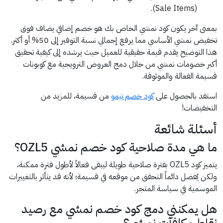
(Sale Items).
بمعنى آخر يكون كود نمشي الخاص بك هو خصم إضافي يضاف فوق
تخفيض نمشي الأساسي مما يرفع إجمالي نسبة التوفير إلى 50% أو أكثر.
هذا التوضيح يقدم قيمة حقيقية للعميل حيث يرشده إلى كيفية تحقيق
أكبر خصومات نمشي من خلال دمج العروض الترويجية مع كوبونات
قسيمة الفعالة والموثوقة.
استفد بالحصول على
كود خصم تيمو
من قسيمة، للمزيد من
التخفيضات!
أسئلة شائعة
ما هي مدة صلاحية كود خصم نمشي OZL5؟
يتميز كود OZL5 بفترة صلاحية طويلة ليبقى فعالاً لأطول فترة ممكنة،
ولكن يُفضل دائماً التحقق من موقعه في قسيمة؛ لأنه قد يتأثر بالتغييرات
الموسمية في سياسة المتجر.
هل يمكنني دمج كود خصم نمشي مع رصيد