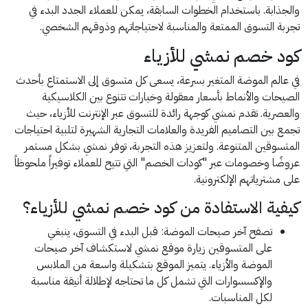
والجذابة. باستخدام الخطوات السابقة، يمكن للعملاء الجدد البدء في
تجربة التسوق الممتعة والمناسبة لاحتياجاتهم وذوقهم الشخصي.
كود خصم نمشي للأزياء
في عالم الموضة المتغير بسرعة، يسعى كل متسوق إلى الاستمتاع بأحدث
الصيحات والأنماط بأسعار معقولة وخيارات تتنوع بين الكلاسيكية
والعصرية. تقدم نمشي كوجهة رائدة للتسوق عبر الإنترنت للأزياء، حيث
تجمع بين التصاميم الفريدة والعلامات التجارية الشهيرة لتلبية احتياجات
المتسوقين المتنوعة. ولتعزيز هذه التجربة، توفر نمشي بشكل مستمر
عروضًا وخصومات عبر "كودات الخصم" التي تتيح للعملاء توفيراً ملحوظاً
على مشترياتهم الإلكترونية.
كيفية الاستفادة من كود خصم نمشي للأزياء؟
تصفح آخر صيحات الموضة: قبل البدء في التسوق، ينبغي
على المتسوقين زيارة موقع نمشي لاستكشاف آخر صيحات
الموضة والأزياء. يتميز الموقع بتشكيلة واسعة من الملابس
والإكسسوارات التي تشمل كل ما تحتاجه لإطلالة أنيقة مناسبة
لكل المناسبات.