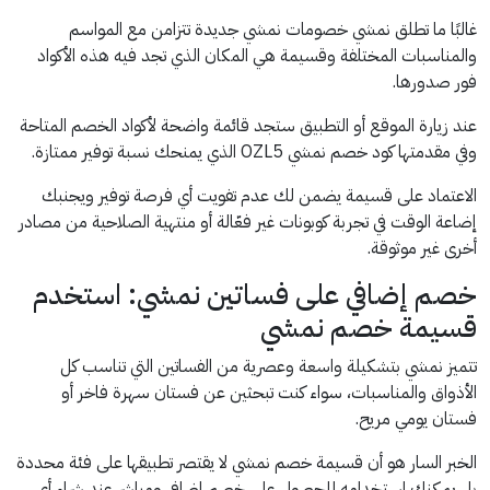
غالبًا ما تطلق نمشي خصومات نمشي جديدة تتزامن مع المواسم
والمناسبات المختلفة وقسيمة هي المكان الذي تجد فيه هذه الأكواد
فور صدورها.
عند زيارة الموقع أو التطبيق ستجد قائمة واضحة لأكواد الخصم المتاحة
وفي مقدمتها كود خصم نمشي OZL5 الذي يمنحك نسبة توفير ممتازة.
الاعتماد على قسيمة يضمن لك عدم تفويت أي فرصة توفير ويجنبك
إضاعة الوقت في تجربة كوبونات غير فعّالة أو منتهية الصلاحية من مصادر
أخرى غير موثوقة.
خصم إضافي على فساتين نمشي: استخدم
قسيمة خصم نمشي
تتميز نمشي بتشكيلة واسعة وعصرية من الفساتين التي تناسب كل
الأذواق والمناسبات، سواء كنت تبحثين عن فستان سهرة فاخر أو
فستان يومي مريح.
الخبر السار هو أن قسيمة خصم نمشي لا يقتصر تطبيقها على فئة محددة
بل يمكنك استخدامه للحصول على خصم إضافي ومباشر عند شراء أي