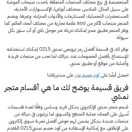
المتخصصة في بيع مختلف المنتجات المتعلقة بأحدث صيحات الموضة
على سبيل المثال: الملابس بمختلف أنواعها، الإكسسوارات، الأحذية،
المستحضرات التجميلية، المستلزمات والأدوات المنزلية، وغيرها. ويضم
المتجر منتجات لأكثر من 800 علامة تجارية من مختلف أنحاء العالم، كما
يوفر المتجر تطبيق مميز يُمكنك تنزيله عبر جوجل بلاي أو آب ستور بكل
سهولة.
نوفر لك في قسيمة أفضل رمز ترويجي نمشي OZL5 يُمكنك استخدامه
للإستمتاع بأفضل الخصومات عند شرائك لما تحب من منتجات فريدة
وأصلية من موقع أو تطبيق نمشي.
احصل أيضًا على
كود خصم نون
على مشترياتك!
فريق قسيمة يوضح لك ما هي أقسام متجر
نمشي
صُمم متجر نمشي الإلكتروني بشكل فريد وسلس وفقًا لعدة تقسيمات
تُسهل على العملاء عملية التصفح والتسوق لما يرغبون في شرائه من
منتجات عديدة بشكل يضمن لهم خوض أفضل تجربة تسوق إلكتروني
على الإطلاق، مع إمكانية الإستفادة من كود خصم نمشيOZL5 المُقدم