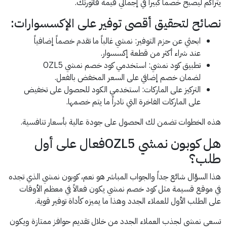
يتراكم ليصبح خصماً كبيراً في إجمالي قيمة فاتورتك.
نصائح لتحقيق أقصى توفير على الإكسسوارات:
ابحثي عن حزم التوفير: نمشي غالباً ما تقدم خصماً إضافياً
عند شراء أكثر من قطعة إكسسوار.
تطبيق كود نمشي: استخدمي كود خصم نمشي OZL5
لضمان خصم إضافي على السعر المخفض بالفعل.
التركيز على الماركات: استخدمي الكود للحصول على تخفيض
على الماركات الفاخرة التي نادراً ما يتم خصمها.
هذه الخطوات تضمن لك الحصول على جودة عالية بأسعار تنافسية.
هل كوبون نمشي OZL5فعال على أول
طلب؟
هذا السؤال شائع جداً والجواب المباشر هو نعم، كوبون نمشي الذي تجده
في موقع قسيمة مثل كود خصم نمشي يكون فعالاً في معظم الأوقات
على الطلب الأول للعملاء الجدد وهذا ما يميزه كأداة توفير قوية.
تسعى نمشي لجذب العملاء الجدد من خلال تقديم حوافز ممتازة ويكون