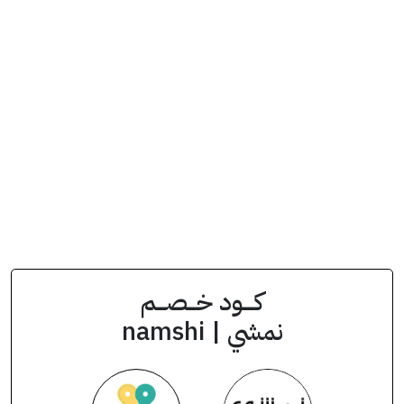
انسخ الكود من التطبيق
OZL5
كود الخصم
كــــود خـــصـــم
نمشي | namshi