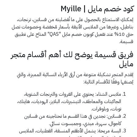
كود خصم مايل | Myille
يُمكنكِ الاستمتاع بالحصول على ما تُفضلينه من فساتين، ترنجات،
بناطيل، وغيرها من الملابس الأنيقة بأسعار مُخفضة وخصومات تصل
حتى 10% عند تفعيل كوبون خصم مايل "QAS" المتاح على تطبيق
قسيمة.
فريق قسيمة يوضح لك أهم أقسام متجر
مايل
يُقدم المتجر تشكيلة متنوعة من أرقى الأزياء النسائية المميزة، والتي
يُصنفها وفقًا للأقسام التالية:
ملابس الشتاء: يحتوي على الفروات والترنجات الشتوية،
الجاكيتات والمعاطف، التيشيرتات، البلايز، الهوديات، هاينك،
توبات، وبلوفرات.
فساتين: تجدين في هذا القسم ما تحتاجينه من فساتين
كاجوال، سهرة، ميدي، وجمبسوت نسائي.
البسة مريحة: يشمل الأطقم المنسقة، القطنيات، الملابس