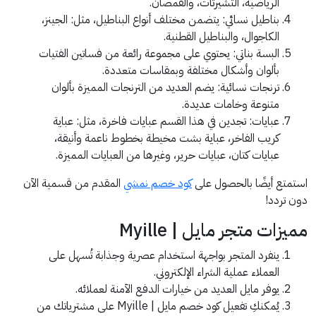
الرياضية، التشيرتات، والقمصان.
بناطيل نسائي: يتضمن مختلف أنواع البناطيل، مثل: الجينز،
الكاجوال، والبناطيل القطنية.
البسة بناتي: يحتوي على مجموعة رائعة من فساتين الفتيات
بألوان وأشكال مختلفة وبمقاسات متعددة.
ترنجات نسائية: يضم العديد من الترنجات المميزة بألوان
متنوعة وخامات عديدة.
عبايات: تجدين في هذا القسم عبايات فاخرة، مثل: عباية
كريب الفاخر، عباية بشت مخيطة بخطوط ناعمة وأنيقة،
عبايات كتان، عبايات حرير، وغيرها من العبايات المميزة.
استمتع أيضًا بالحصول على
كود خصم نمشي
المقدم من قسمية الآن
دون تردد!
مميزات متجر مايل | Myille
ينفرد المتجر بواجهة استخدام عصرية وجذابة تُسهل على
العملاء عملية الشراء الإلكتروني.
يوفر مايل العديد من خيارات الدفع الآمنة لعملائه.
يُمكنكِ تفعيل كود خصم مايل | Myille على مشترياتك من