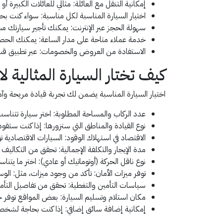
إمكانية التنقل مع العائلة: مثالي للعائلات الكبيرة أ
اختيار السيارة المناسبة لكل مناسبة: سواء كنت بح
سهولة الحجز عبر الإنترنت: يمكنك تأجير سيارتك مسب
خدمة عملاء متاحة على مدار الساعة: يمكنك الحص
الاستفادة من العروض والخصومات: عبر تطبيق قسي
كيف تختار السيارة المثالية ل
اختيار السيارة المناسبة يضمن لك تجربة قيادة مريحة وآم
عدد الركاب والمساحة المطلوبة: اختر سيارة تتناسب
نوع القيادة والمناطق التي ستزورها: إذا كنت ستقو
الاقتصاد في استهلاك الوقود: السيارات الاقتصادية توف
مدة الإيجار والتكلفة الإجمالية: تحقق من التكاليف
نوع ناقل الحركة (أوتوماتيك أو عادي): اختر ما يتنا
توفر ميزات الأمان: تأكد من وجود ميزات، مثل: الوسائد
سياسات التأمين والتغطية: تحقق من تفاصيل التأمين و
مكان استلام وتسليم السيارة: بعض المواقع توفر خي
إمكانية إضافة سائق إضافي: إذا كنت بحاجة لشخص 