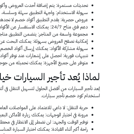
تحديثات مستمرة: يتم إضافة أحدث العروض وأكو
سهولة الاستخدام: واجهة التطبيق سهلة وسلسة، م
عروض حصرية: يقدم التطبيق أكواد خصم لا تجدها ف
دعم فني متاح 24/7: يمكنك الاستفسار عن الأكواد أو أي مشاكل تواجهك في أي وقت.
مجموعة واسعة من المتاجر: يتضمن التطبيق متاجر ت
إمكانية تصفح العروض بسهولة: يمكنك البحث عن ال
سهولة مشاركة الأكواد: يمكنك إرسال أكواد الخصم ل
تنبيهات فورية: احصل على إشعارات عند توفر أكوا
متوفر على جميع الأجهزة: يمكنك تحميله من جوجل
لماذا يُعد تأجير السيارات خيارً
يُعد تأجير السيارات من أفضل الحلول لتسهيل التنقل في أثن
استخدام كود خصم تأجير سيارات.
حرية التنقل: لا داعي للاعتماد على المواصلات العا
مرونة في اختيار الوجهات: يمكنك زيارة الأماكن البعي
توفير الوقت والجهد: لن تضطر إلى الانتظار في مح
راحة أكبر أثناء القيادة: يمكنك اختيار السيارة الم