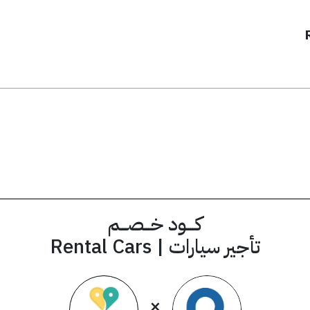
ض في التطبيق
كــــود خـــصـــم
تأجير سيارات | Rental Cars
×