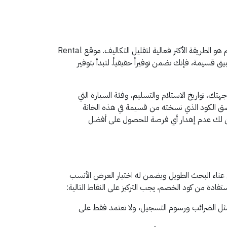
يُعد استئجار سيارة ضرورة حتمية للعديد من المسافرين ورجال الأعمال، وللحصول على أفضل سعر ممكن، بات استخدام أكواد الخصم هو الطريقة الأكثر فعالية لتقليل التكاليف. موقع Rental
ق قسيمة، فإنك تضمن توفيراً حقيقياً. لتبدأ بتوفير
م Rental Cars على تطبيق قسيمة ونسخه بعناية. ثم، انتقل إلى موقع Rental Cars لتحدد وجهتك، تواريخ الاستلام والتسليم، وفئة السيارة التي
صق الكود الذي نسخته من قسيمة في هذه الخانة
تضمن لك عدم إهدار أي فرصة للحصول على أفضل
ى العميل عناء البحث الطويل ويضمن له اختيار العرض الأنسب
دة من كود الخصم، يجب التركيز على النقاط التالية:
 مثل الضرائب ورسوم التسجيل، ولا تعتمد فقط على