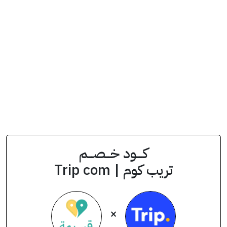
شاهد العرض في التطبيق
كــــود خـــصـــم
تريب كوم | Trip com
×