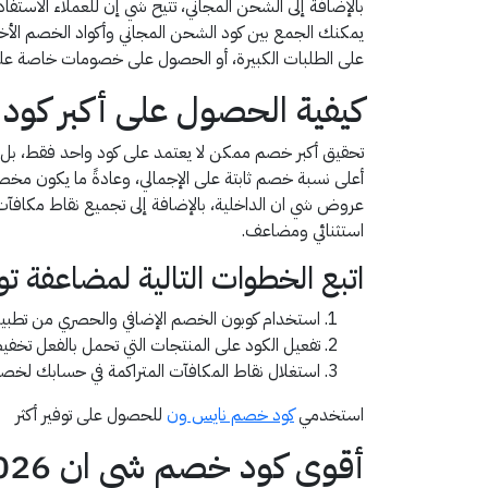
بالإضافة إلى الشحن المجاني، تتيح شي إن للعملاء الاس
يمكنك الجمع بين كود الشحن المجاني وأكواد الخصم ا
على الطلبات الكبيرة، أو الحصول على خصومات خاصة عل
كيفية الحصول على أكبر كود خصم شي ان 152026
تحقيق أكبر خصم ممكن لا يعتمد على كود واحد فقط، بل ع
أعلى نسبة خصم ثابتة على الإجمالي، وعادةً ما يكون مخ
عروض شي ان الداخلية، بالإضافة إلى تجميع نقاط مكافآت
استثنائي ومضاعف.
اتبع الخطوات التالية لمضاعفة تو
استخدام كوبون الخصم الإضافي والحصري من تطبيق قسيمة (عادة 15% إل
تفعيل الكود على المنتجات التي تحمل بالفعل تخفي
استغلال نقاط المكافآت المتراكمة في حسابك لخصم 
استخدمي
كود خصم نايس ون
للحصول على توفير أكثر
أقوى كود خصم شي ان 2026: كوبون فعال ومُجرّب