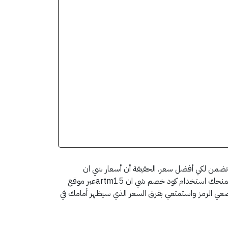
ي تضمن لكي أفضل سعر. الحقيقة أن أسعار شي ان
منافسة بالفعل لكن الوصول إلى خصم إضافي يجعل تجربة التسوق أكثر متعة وراحة. بدلاً من تضييع الوقت في تجربة كوبونات غير فعالة يمنحك استخدام كود خصم شي ان artm15عبر موقع
ع ضعي الرمز واستمتعي بفرق السعر الذي سيظهر أمامك في