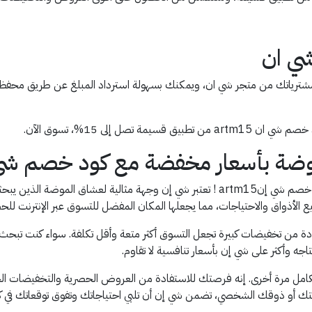
شي ان
 مشترياتك من متجر شي ان، ويمكنك بسهولة استرداد المبلغ عن طريق محفظة 
 إلى 15%، تسوق الآن.
 بأسعار مخفضة مع كود خصم شي انm15
استمتع بأحدث صيحات الموضة بأسعار مخفضة مع كود خصم شي إنartm15 ! تعتبر شي إن وجهة
يع الأذواق والاحتياجات، مما يجعلها المكان المفضل للتسوق عبر الإنترنت
 شي إن artm15، يمكنك الاستفادة من تخفيضات كبيرة تجعل التسوق أكثر متعة وأقل تكلفة. سو
اجه وأكثر على شي إن بأسعار تنافسية لا تقاوم.
نartm15 ، لن تدفع السعر الكامل مرة أخرى. إنه فرصتك للاستفادة من العروض الحصرية وال
يتك أو ذوقك الشخصي، تضمن شي إن أن تلبي احتياجاتك وتفوق توقعاتك في ك