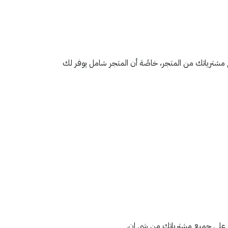
artm15 من تطبيق قسيمة يمكنك الحصول على خصومات وتخفيضات بقيمة 15% على جميع مشترياتك من المتجر، خاصًة أن المتجر شامل يوفر لك