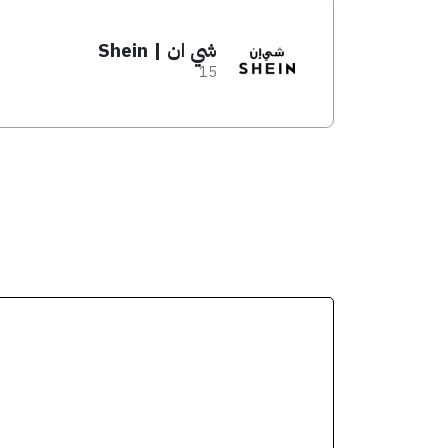
شي ان | Shein
15
انسخ الكود من التطبيق