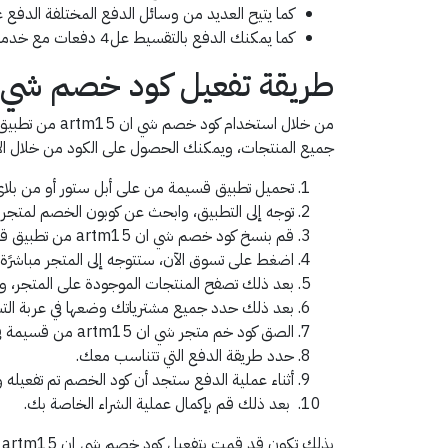
كما يتيح العديد من وسائل الدفع المختلفة الدفع عن
كما يمكنك الدفع بالتقسيط عل4 دفعات مع خدمة تابي، أو الدفع على 3 دفعات شهرية من خلال استخدام خدمة تمارا.
طريقة تفعيل كود خصم شي انm15
جميع المنتجات، ويمكنك الحصول على الكود من خلال الآ
تحميل تطبيق قسيمة من على أبل ستور أو من بلا
توجه إلى التطبيق، وابحث عن كوبون الخصم لمتجر 
قم بنسخ كود خصم شي ان artm15 من تطبيق قسيمة.
اضغط على تسوق الآن، ستتوجه إلى المتجر مباشرًة.
بعد ذلك تصفح المنتجات الموجودة على المتجر، واخ
بعد ذلك حدد جميع مشترياتك وضعها في عربة الت
الصق كود خم متجر شي ان artm15 من قسيمة في المكان المخصص له.
حدد طريقة الدفع التي تتناسب معك.
أثناء عملية الدفع ستجد أن كود الخصم تم تفعيله 
بعد ذلك قم بإكمال عملية الشراء الخاصة بك.
بذلك تكون قد قمت بتفعيل كود خصم شي إن artm15 من تطبيق قسيمة، وستتمكن من الحصول على أقوى العروض والتخفيضات على جميع مشترياتك من شي ان.