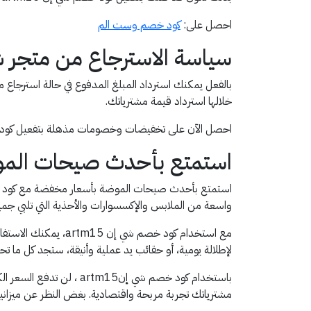
احصل على:
كود خصم وست الم
سياسة الاسترجاع من متجر 
بالفعل يمكنك استرداد المبلغ المدفوع في حالة استرجاع
خلالها استرداد قيمة مشترياتك.
احصل الآن على تخفيضات وخصومات مذهلة بتفعيل كود خصم شي ان artm15 من تطبيق قسيمة تصل
استمتع بأحدث صيحات الموضة
واسعة من الملابس والإكسسوارات والأحذية التي تلبي جم
مع استخدام كود خصم
لإطلالة يومية، أو حقائب يد عملية وأنيقة، ستجد كل ما تحت
باستخدام كود خصم شي إ
مشترياتك تجربة مربحة واقتصادية. بغض النظر عن ميزان