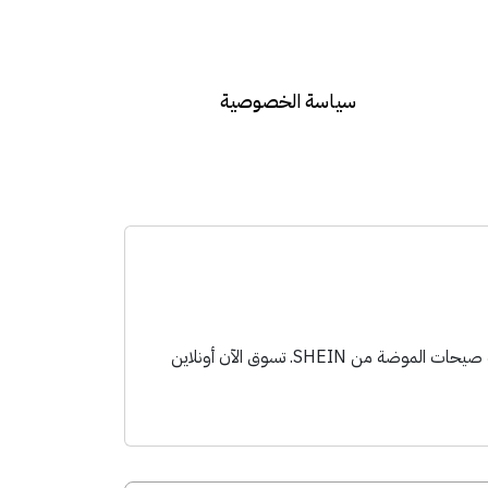
سياسة الخصوصية
احصل على كود خصم شي إن 2026 (artm15) واستمتع بأقوى العروض والتخفيضات على أحدث صيحات الموضة من SHEIN. تسوق الآن أونلاين