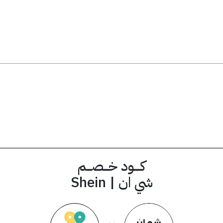
artm15
كود الخصم
كــــود خـــصـــم
شي ان | Shein