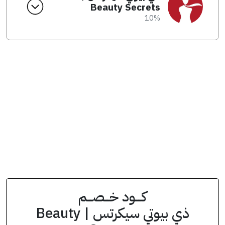
Beauty Secrets
10%
انسخ الكود من التطبيق
D44
كود الخصم
كــــود خـــصـــم
ذي بيوتي سيكرتس | Beauty