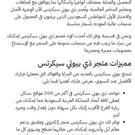
التجميل والعناية بمختلف أنواعها وأشكالها بما يتوافق مع اتجاهات
ومعايير المتاجر العالمية، وتُعتبر ذي بيوتي سيكرتس الآن الوجهة الأمثل
والاختيار الأول للمواطنين السعوديين الذين يرغبون في الحصول على
منتجات عالية الجودة بأسعار مناسبة.
ونحن في قسيمة نوفر لك أحدث كود خصم ذي بيوتي سيكرتس يُمكنك
من شراء ما ترغب فيه من منتجات متنوعة على المتجر مع الإستمتاع
بخصومات مميزة وحصرية!
مميزات متجر ذي بيوتي سيكرتس
تتمتع بيوتي سيكرتس بالعديد من المزايا والفوائد التي تجعلها خيارك
الأفضل عند التسوق، نعرض عليك أهمها فيما يلي:
تتواجد ذي بيوتي سيكرتس في أكثر من 200 موقع بشكل
يُغطى كافة أنحاء المملكة العربية السعودية مما يُمكنك من
زيارة الفرع الأقرب إليك بكل سهولة دون إهدار وقت وجهد
كبير.
توفر لك ذي بيوتي سيكرتس متجر إلكتروني وتطبيق يدعم
نظام آبل وأندرويد يُمكنك من خلالهما تصفح وتسوق كل ما