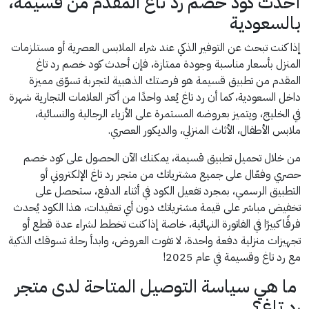
أحدث كود خصم رد تاغ المقدم من قسيمة،
بالسعودية
إذا كنت تبحث عن التوفير الذكي عند شراء الملابس العصرية أو مستلزمات
المنزل بأسعار مناسبة وجودة ممتازة، فإن أحدث كود خصم رد تاغ
المقدم من تطبيق قسيمة هو فرصتك الذهبية لتجربة تسوّق مميزة
داخل السعودية، كما أن رد تاغ يُعد واحدًا من أكثر العلامات التجارية شهرة
في الخليج، ويتميز بعروضه المستمرة على الأزياء الرجالية والنسائية،
ملابس الأطفال، الأثاث المنزلي، والديكور العصري.
من خلال تحميل تطبيق قسيمة، يمكنك الآن الحصول على كود خصم
حصري وفعّال على جميع مشترياتك من متجر رد تاغ الإلكتروني أو
التطبيق الرسمي، بمجرد تفعيل الكود في أثناء الدفع، ستحصل على
تخفيض مباشر على قيمة مشترياتك دون أي تعقيدات، هذا الكود يُحدث
فرقًا كبيرًا في الفاتورة النهائية، خاصة إذا كنت تخطط لشراء عدة قطع أو
تجهيزات منزلية دفعة واحدة، لا تفوت العروض، وابدأ رحلة تسوقك الذكية
مع رد تاغ وقسيمة في عام 2025!
ما هي سياسة التوصيل المتاحة لدى متجر
رد تاغ؟