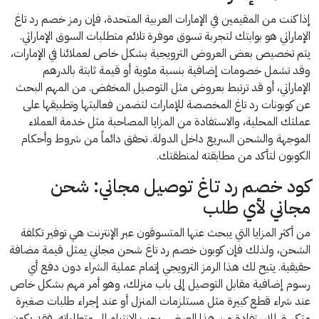
إذا كنت من المقيمين في الإمارات العربية المتحدة، فإن رمز خصم رد تاغ
الإماراتي هو بوابتك لتجربة تسوق موفرة تلائم متطلبات السوق الإماراتي.
يتم تخصيص بعض العروض الترويجية بشكل خاص لعملائنا في الإمارات،
وقد تشمل خصومات إضافية بنسبة مئوية أو قيمة ثابتة بالدرهم
الإماراتي، أو قد ترتبط بعروض مثل التوصيل المخفض. من المهم البحث
عن كوبونات رد تاغ المخصصة للإمارات لتضمن فعاليتها وتطبيقها على
عملتك المحلية، والاستفادة من المزايا المصاحبة مثل خدمة العملاء
الموجهة والشحن السريع داخل الدولة. تحقق دائماً من شروط وأحكام
الكوبون لتأكد من مطابقته لمنطقتك.
كود خصم رد تاغ توصيل مجاني: شحن
مجاني لأي طلب
من أكثر المزايا التي يبحث عنها المتسوقون عبر الإنترنت هي توفير تكلفة
الشحن، ولذلك فإن كوبون خصم رد تاغ شحن مجاني يمثل قيمة مضافة
حقيقية. يتيح لك هذا الرمز الترويجي إتمام عملية الشراء دون دفع أي
رسوم إضافية مقابل التوصيل إلى باب منزلك، وهو أمر مهم بشكل خاص
عند شراء قطع كبيرة مثل مستلزمات المنزل أو عند إجراء طلبات صغيرة
متكررة. للاستفادة من هذا العرض، يجب الانتباه إلى متطلباته، فقد يكون