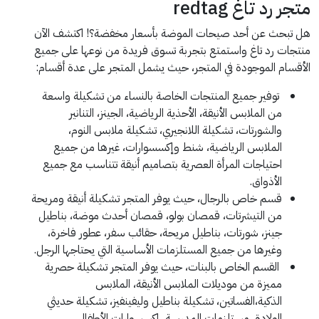
متجر رد تاغ redtag
هل تبحث عن أحد صيحات الموضة بأسعار مخفضة؟! اكتشف الآن
منتجات رد تاغ واستمتع بتجربة تسوق فريدة من نوعها على جميع
الأقسام الموجودة في المتجر، حيث يشمل المتجر على عدة أقسام:
توفير جميع المنتجات الخاصة بالنساء من تشكيلة واسعة
من الملابس الأنيقة، الأحذية الرياضية، الجينز، التنانير
والشورتات، تشكيلة اللانجيري، تشكيلة ملابس النوم،
الملابس الرياضية، شنط وإكسسوارات، غيرها من جميع
احتياجات المرأة العصرية بتصاميم أنيقة تتناسب مع جميع
الأذواق.
قسم خاص بالرجال، حيث يوفر المتجر تشكيلة أنيقة ومريحة
من التيشرتات، قمصان بولو، قمصان أحدث موضة، بناطيل
جينز، شورتات، بناطيل مريحة، حقائب سفر، عطور فاخرة،
وغيرها من جميع المستلزمات الأساسية التي يحتاجها الرجل.
القسم الخاص بالبنات، حيث يوفر المتجر تشكيلة حصرية
مميزة من موديلات الملابس الأنيقة، الملابس
الذكية،الفساتين، تشكيلة بناطيل وليفينفيز، تشكيلة حديثي
الولادة، مستلزمات المدرسة، إكسسوارات الأطفال،