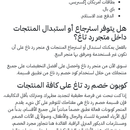
بطاقات أمريكان إكسبريس.
باي بال.
الدفع عند الاستلام.
هل يتوفر استرجاع أو استبدال المنتجات
داخل متجر رد تاغ؟
بالفعل يمكنك استبدال أو استرجاع المنتجات في متجر رد تاغ على أن
تكون غير مُستخدمة ومرفق بها متجر البيع.
تسوق الآن من متجر رد تاغ واحصل على أفضل التخفيضات على جميع
منتجاتك من خلال استخدام كود خصم رد تاغ من تطبيق قسيمة.
كوبون خصم رد تاغ على كافة المنتجات
إذا كنت تبحث عن فرصة حقيقية لتجديد مظهرك ومنزلك بأقل التكاليف،
فإن قسيمة خصم رد تاغ هي مفتاحك للتوفير على كل شيء. يقدم
المتجر كوبونات فعالة تطبق خصماً مباشراً على جميع الأقسام، بدءاً من
أرقى الأزياء العصرية للنساء والرجال والأطفال، وصولاً إلى الأثاث الصغير
ومستلزمات الديكور المنزلي الراقية. الفائدة هنا تتجاوز مجرد الخصم،