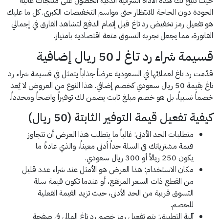
حيث تتيح لك هذه الأداة الشرائية الذكية الحصول على منتجات عالية
الجودة دون الحاجة للانتظار حتى مواسم التخفيضات الكبرى. كل ما عليك
هو تفعيل رمز تخفيض رد تاغ قبل إتمام الدفع لتشاهد الفارق في إجمالي
الفاتورة، مما يجعل تجربة التسوق متعة اقتصادية بامتياز.
قسيمة شراء رد تاغ لـ 50 ريال إضافية
قدّمت رد تاغ لعملائها في السعودية عرضاً جذاباً يتمثل في قسيمة شراء رد
تاغ بقيمة 50 ريال سعودي كخصم إضافي. هذا النوع من العروض لا يُعد
خصماً نسبياً، بل هو خصم مبلغ ثابت يضمن لك توفيراً واضحاً ومحدداً.
كيفية تفعيل قيمة التوفير الثابتة (50 ريال)
متطلبات الحد الأدنى: غالباً ما يتطلب هذا العرض أن تتجاوز
قيمة مشترياتك في السلة حداً أدنى معيناً، والذي عادةً ما
يكون 250 ريالاً أو 300 ريال سعودي.
مكان الاستخدام: هذا العرض هو الأمثل عند شراء عدد قليل
من القطع ذات السعر المرتفع، أو عندما تكون قيمة سلة
التسوق قريبة من الحد الأدنى، حيث تزيد القيمة الفعلية
للخصم.
آلية التطبيق: يتم تفعيل رمز خصم رد تاغ المالي في صفحة