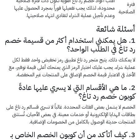
أغلب أكواد خصم رد تاغ القوية تكون ذات فترة صلاحية
فترة
محدودة، لذلك يجب تفعيلها فوراً بمجرد الحصول عليها
الصلاحية
وعدم تأجيل عملية الشراء لتفادي انتهاء صلاحيتها.
أسئلة شائعة
1. هل يمكنني استخدام أكثر من قسيمة خصم
رد تاغ في الطلب الواحد؟
لا يمكنك ذلك. يتيح متجر رد تاغ تطبيق رمز تخفيض واحد فقط لكل
عملية شراء. يجب عليك اختيار الرمز الذي يمنحك أعلى قيمة توفير، مع
الأخذ في الاعتبار قيمة الخصم الإضافي على المنتجات غير المخفضة.
2. ما هي الأقسام التي لا يسري عليها عادةً
كوبون خصم رد تاغ؟
الخصم لا يشمل بعض الفئات المحددة. غالباً لا تسري قسائم رد تاغ على
بطاقات الهدايا الإلكترونية أو خدمات معينة. في بعض الأحيان، تُستثنى
المنتجات حديثة الوصول بالكامل من الخصومات الإضافية.
3. كيف أتأكد من أن كوبون الخصم الخاص بـ