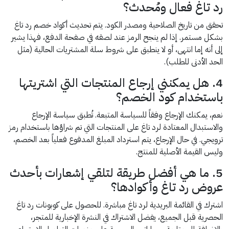
رد تاغ فعال ومُحدث؟
تحقق من تاريخ الصلاحية ومصدر الكود. يتم تحديث أكواد خصم رد تاغ
بشكل مستمر. إذا لم ينجح الرمز عند لصقه في صفحة الدفع، فهذا يشير
إلى أنه إما انتهى، أو لا ينطبق على شروط سلة المشتريات الحالية (مثل
الحد الأدنى للطلب).
4. هل يمكنني إرجاع المنتجات التي اشتريتها
باستخدام كود الخصم؟
نعم، يمكنك الإرجاع وفقاً للسياسة المتبعة. تُطبق سياسة الإرجاع
والاستبدال المعتادة لرد تاغ على المنتجات التي تم شراؤها باستخدام رمز
ترويجي. في حال الإرجاع، يتم استرداد المبلغ المدفوع فعلياً بعد الخصم،
وليس القيمة الأصلية للمنتج.
5. ما هي أفضل طريقة لتلقي إشعارات بأحدث
عروض رد تاغ وأكوادها؟
اشترك في القائمة البريدية لرد تاغ مباشرة. للحصول على كوبونات رد تاغ
الحصرية قبل الجميع، يفضل الاشتراك في النشرة الإخبارية للمتجر،