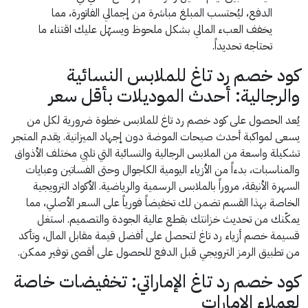
الدفع، ليُحتسب المبلغ مباشرة من إجمالي الفاتورة، مما
يخفف العبء المالي بشكل ملحوظ ويسهّل عليك اقتناء ما
تحتاجه تحديداً.
كود خصم رد تاغ للملابس النسائية
والرجالية: أحدث الموديلات بأقل سعر
يُعد الحصول على كود خصم رد تاغ للملابس خطوة ضرورية لكل من
يسعى لمواكبة أحدث صيحات الموضة دون إجهاد الميزانية. يقدم المتجر
تشكيلة واسعة من الملابس الرجالية والنسائية التي تلبي مختلف الأذواق
والمناسبات، بدءاً من الأزياء اليومية الكاجوال وحتى الفساتين وعبايات
السهرة الأنيقة، مروراً بالملابس الرسمية والرياضية. الأكواد الترويجية
الخاصة بهذا القسم تضمن لك تخفيضاً فورياً على السعر الأصلي، مما
يمكّنك من تحديث خزانتك بقطع عالية الجودة والتصميم. استغل
قسيمة خصم أزياء رد تاغ لتحصل على أفضل قيمة مقابل المال، وتأكد
من تطبيق الرمز الترويجي قبل الدفع للحصول على أقصى توفير ممكن.
كود خصم رد تاغ الإماراتي: تخفيضات خاصة
لعملاء الإمارات