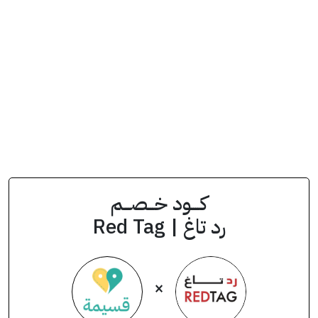
انسخ الكود من التطبيق
QAS
كود الخصم
كــــود خـــصـــم
رد تاغ | Red Tag
×