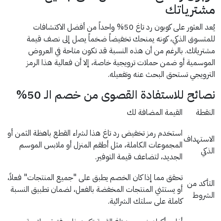
مشترياتك
يُعد العثور على كوبون رد تاغ 50% واحداً من أفضل الاكتشافات
للمتسوق الذكي، كونه يمنحك تخفيضاً ضخماً يصل إلى نصف قيمة
مشترياتك. بالرغم من أن هذه النسبة قد تكون متاحة في العروض
الموسمية أو ضمن حملات ترويجية خاصة، إلا أن فعالية هذا الرمز
الترويجي تستحق البحث عنه وتفعيله.
نصائح للاستفادة القصوى من خصم الـ 50%
النقطة
القيمة المضافة لك
استخدم رمز تخفيض رد تاغ هذا لشراء القطع باهظة الثمن أو
الاستهداف
المجموعات الكاملة، مثل أطقم المنزل أو ملابس الموسم
الذكي
الجديد، لتضاعف قيمة التوفير.
تحقق مما إذا كان الخصم يطبق على "جميع المنتجات" فعلاً،
التأكد من
أو يستثني المنتجات المخفضة بالفعل، لضمان تطبيق النسبة
الشروط
كاملة على سلتك الشرائية.