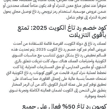
متوفراً عند تجاوز مبلغ معين للشراء أو قد يكون متاحاً لعملاء محددين أو
ضمن عروض موسمية. استخدام رمز ترويجي رد تاغ توصيل مجاني يحول
تجربة الشراء إلى توفير شامل.
كود خصم رد تاغ الكويت 2025: تمتع
بأقوى التنزيلات
لعملاء رد تاغ في دولة الكويت، الفرصة قائمة للاستفادة من أحدث
عروض العام عبر كود خصم رد تاغ الكويت 2025. يتم تحديث هذه
قسائم تخفيض رد تاغ بشكل دوري لتتناسب مع مناسبات التسوق
الكويتية واحتياجات العملاء هناك، سواء كانت تنزيلات تتعلق بالزي
الشتوي، أو ملابس المدارس، أو حتى المستلزمات المنزلية. إذا كنت
تخطط لعملية شراء كبيرة، فابحث عن أقوى كوبونات رد تاغ الكويتية التي
تمنحك خصماً بنسبة عالية على إجمالي الفاتورة، مما يساعدك على
تحقيق توفير كبير على عملة الدينار الكويتي. تأكد من أن الرمز المختار
ينطبق على الشحن إلى الكويت لضمان فعاليته الكاملة وتجربة تسوق
ناجحة وموفرة.
كوبون رد تاغ 50% فعال على جميع