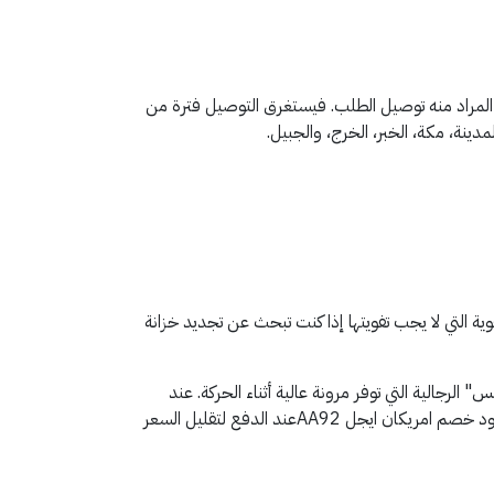
ل الطلب تختلف بناءً على الموقع المراد منه توصيل الطلب. فيستغرق التوصيل فترة من
ية التي لا يجب تفويتها إذا كنت تبحث عن تجديد خزانة
الرجالية التي توفر مرونة عالية أثناء الحركة. عند
تصفحك للقسم الخاص بالجينز، ستلاحظ وجود عروض التجميع التي توفر عليك مبالغ كبيرة، ويمكنك مضاعفة هذا التوفير باستخدام كود خصم امريكان ايجل AA92عند الدفع لتقليل السعر