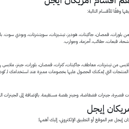
ا وفقًا للأقسام التالية:
 من بلوزات، قمصان، جاكيتات، هوديز، تيشيرتات، سويتشرتات، وبودي سوت. بال
وشحة، قبعات، حقائب، أحزمة، وجوارب.
لابس من تيشرتات، معاطف، جاكيتات، كنزات، قمصان، بلوزات، جينز، ملابس ري
ت التي يُمكنك الحصول عليها بخصومات مميزة عند استخدامك لـ كود خصم امريكان ايجل 
ت قصيرة، جينزات فضفاضة، وجينز بقصة مستقيمة. بالإضافة إلى الجينزات الرج
ريكان إيجل
 إيجل عبر الموقع أو التطبيق الإلكتروني، إليك أهمها: