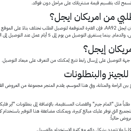
 تسمح لك بتقسيم قيمة مشترياتك على مراحل دون فوائد.
لبي من امريكان ايجل؟
بعد إتمام عملية الشراء بنجاح واستخدام كود خصم امريكان ايجل AA92، فإن الفترة المتوقعة لتوصي
مريكان إيجل؟
ل جهة التوصيل على إرسال رابط تتبع يُمكنك من التعرف على ميعاد التوصيل.
جينز والبنطلونات
ع بين الراحة والمتانة، وفي هذا الموسم، يقدم المتجر مجموعة من العروض القو
باً مثل "المام جينز" والقصات المستقيمة، بالإضافة إلى بنطلونات "آير فليكس" 
عروض حالياً:
ا ولا تتمدد بشكل دائم مع كثرة الاستخدام والغسيل.