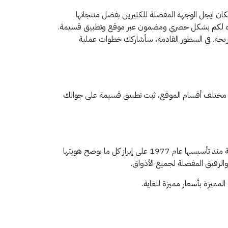
كان ايجل الوجهة المفضلة للكثيرين بفضل منتجاتها
يكمن فقط في انتظار مواسم التخفيضات الكبرى بل في استخدام كود خصم امريكان ايجل (AA92)الذي نوفره لكم بشكل حصري ومضمون عبر موقع وتطبيق قسيمة.
مريحة. في السطور القادمة، سأشاركك خطوات عملية
ة تخفيض تصل إلى 8% على قيمة مشترياتك من منتجات مختلف أقسام الموقع، ثبت تطبيق قسيمة على جوالك
تُعتبر أمريكان إيجل واحدة من أشهر الشركات المتخصصة في تقديم جميع أنواع الملابس، والإكسسوارات النسائية والرجالية. وتعمل الشركة منذ تأسيسها عام 1977 على إبراز كل ما يوضح هويتها
والرقيق المفضلة لجميع الأذواق.