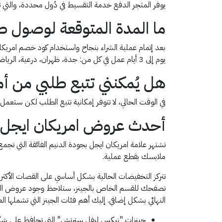
يوفر المتجر الدفع خدمة التقسيط في دُول محددة، والتي
ما المدة المتوقعة لوصول ط
يوم إلى 3 أيام عمل في كل من: جدة، ظهران، درعية، الرياض، والدمام. بينما يستغرق التوصيل من يوم إلى 5 أيام عمل عند التوصيل إلى المدينة، مكة، الخبر، الخرج، والجبيل.
هل يُمكنني تتبع طلبي من أ
في الوقت الحالي، لا تتوفر إمكانية تتبع الطلب لكن ستعم
أحدث عروض امريكان ايجل لل
تشتهر علامة امريكان ايجل بجودة الدنيم الفائقة التي تجم
ملابسك بقطع عملية.
تتركز التخفيضات الحالية بشكل أساسي على القصات الأكثر طل
النهائي بشكل إضافي. إليك أهم فئات الجينز التي تشملها ال
جينزات "نيكس ليفل سترتش" التي تحافظ على شكله