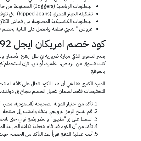
البنطلونات الرياضية (Joggers) المصنوعة من خامات ناعمة ومناسبة للاستخدام اليومي أو الخروج الكاجوال.
تشكيلة الجينز الممزق (Ripped Jeans) التي تتوفر بقصات متنوعة تناسب مختلف الأذواق الشبابية.
البنطلونات الكلاسيكية المصنوعة من قماش الكاكي وا
عروض "اشتري قطعة واحصل على الثانية بخصم 50%" السارية على موديلات مختارة من الجينز والبنطلونات القماشية.
كود خصم امريكان ايجل AA92السعودية ومصر والإمارات
يعتبر التسوق الذكي مهارة ضرورية في ظل ارتفاع الأسعار، 
بالموقع.
الميزة الكبرى هنا هي أن هذا الكود فعال على كافة المن
التخفيضات فقط. لضمان تفعيل الخصم بنجاح في دولتك، اتبع
تأكد من اختيار الدولة الصحيحة (السعودية، مصر، أ
قم بنسخ الرمز الترويجي بدقة واذهب إلى صفحة ا
اضغط على زر "تطبيق" وانتظر بضع ثوانٍ حتى تلاحظ ا
تأكد من أن الكود قد قام بتغطية تكلفة الضريبة ال
أتمم عملية الدفع فوراً بعد التأكد من الخصم، حي