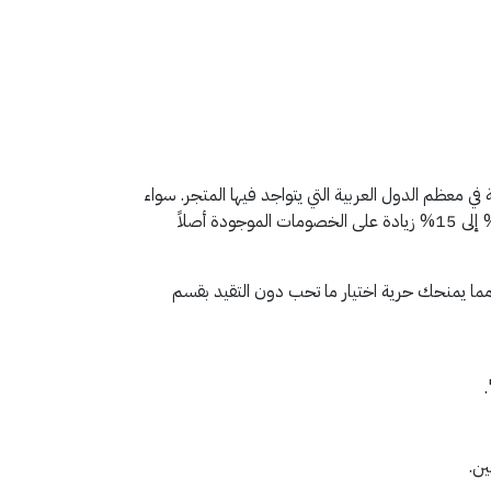
ي معظم الدول العربية التي يتواجد فيها المتجر. سواء
كنت تتسوق من الرياض، القاهرة، أو دبي، فإن استخدام كود خصم امريكان ايجل AA92 يضمن لك خصماً إضافياً يتراوح غالباً بين 10% إلى 15% زيادة على الخصومات الموجودة أصلاً
 مما يمنحك حرية اختيار ما تحب دون التقيد بقسم
ين.