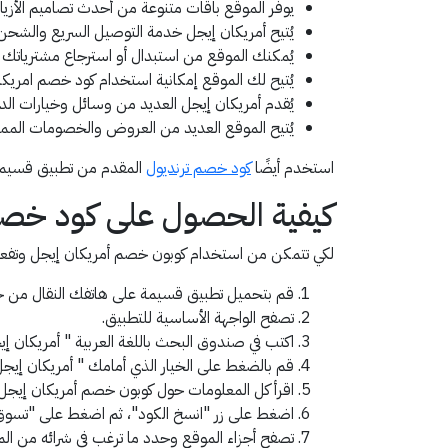
يوفر الموقع باقات متنوعة من أحدث تصاميم الأزياء
يُتيح أمريكان إيجل خدمة التوصيل السريع والشحن م
يُمكنك الموقع من استبدال أو استرجاع مشترياتك 
يُتيح لك الموقع إمكانية استخدام كود خصم امريكان ايجل (AA92)المُقدم من تطبيق قسيمة الذي يُمكنك من شراء ما ترغب
يُقدم أمريكان إيجل العديد من وسائل وخيارات الد
يُتيح الموقع العديد من العروض والخصومات المم
استخدم أيضًا
كود خصم ترنديول
المقدم من تطبيق قسيمة، ل
كيفية الحصول على كود خصم امريكان
لكي تتمكن من استخدام كوبون خصم أمريكان إيجل وتفعيله 
قم بتحميل تطبيق قسيمة على هاتفك النقال من خل
تصفح الواجهة الأساسية للتطبيق.
اكتب في صندوق البحث باللغة العربية " أمريكان إيجل" أو "american eagle" باللغ
قم بالضغط على الخيار الذي أمامك " أمريكان إيجل | american eagle" لعرض كل التفاصيل حول كود خصم امريكان ايجل
اقرأ كل المعلومات حول كوبون خصم أمريكان إيجل ب
اضغط على زر "انسخ الكود"، ثم اضغط على "تسوق 
تصفح أجزاء الموقع وحدد ما ترغب في شرائه من الم