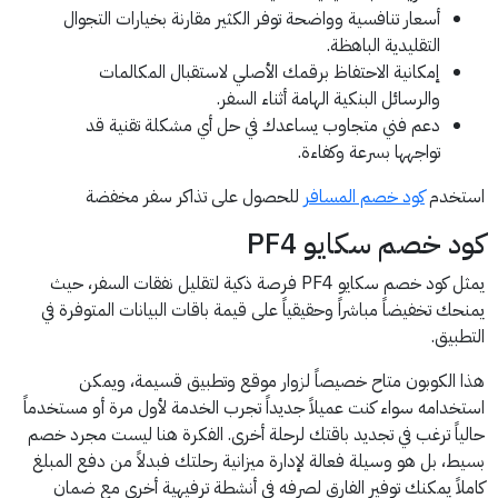
أسعار تنافسية وواضحة توفر الكثير مقارنة بخيارات التجوال
التقليدية الباهظة.
إمكانية الاحتفاظ برقمك الأصلي لاستقبال المكالمات
والرسائل البنكية الهامة أثناء السفر.
دعم فني متجاوب يساعدك في حل أي مشكلة تقنية قد
تواجهها بسرعة وكفاءة.
استخدم
كود خصم المسافر
للحصول على تذاكر سفر مخفضة
كود خصم سكايو PF4
يمثل كود خصم سكايو PF4 فرصة ذكية لتقليل نفقات السفر، حيث
يمنحك تخفيضاً مباشراً وحقيقياً على قيمة باقات البيانات المتوفرة في
التطبيق.
هذا الكوبون متاح خصيصاً لزوار موقع وتطبيق قسيمة، ويمكن
استخدامه سواء كنت عميلاً جديداً تجرب الخدمة لأول مرة أو مستخدماً
حالياً ترغب في تجديد باقتك لرحلة أخرى. الفكرة هنا ليست مجرد خصم
بسيط، بل هو وسيلة فعالة لإدارة ميزانية رحلتك فبدلاً من دفع المبلغ
كاملاً يمكنك توفير الفارق لصرفه في أنشطة ترفيهية أخرى مع ضمان