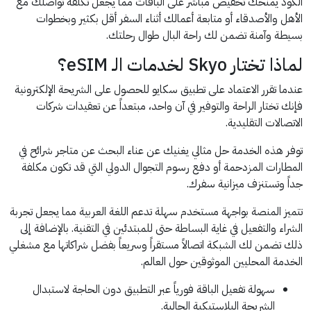
الكود يمنحك تخفيض مباشر على الباقات مما يجعل تكلفة تواصلك مع
الأهل والأصدقاء أو متابعة أعمالك أثناء السفر أقل بكثير وبخطوات
بسيطة وآمنة تضمن لك راحة البال طوال رحلتك.
لماذا تختار Skyo لخدمات الـ eSIM؟
عندما تقرر الاعتماد على تطبيق سكايو للحصول على الشريحة الإلكترونية
فإنك تختار الراحة والتوفير في آن واحد، مبتعداً عن تعقيدات شركات
الاتصالات التقليدية.
توفر هذه الخدمة حل مثالي يغنيك عن عناء البحث عن متاجر شرائح في
المطارات المزدحمة أو دفع رسوم التجوال الدولي التي قد تكون مكلفة
جداً وتستنزف ميزانية سفرك.
تتميز المنصة بواجهة مستخدم سهلة تدعم اللغة العربية مما يجعل تجربة
الشراء والتفعيل في غاية البساطة حتى للمبتدئين في التقنية. بالإضافة إلى
ذلك تضمن لك الشبكة اتصالاً مستقراً وسريعاً بفضل شراكاتها مع مشغلي
الخدمة المحليين الموثوقين حول العالم.
سهولة تفعيل الباقة فورياً عبر التطبيق دون الحاجة لاستبدال
الشريحة البلاستيكية الحالية.