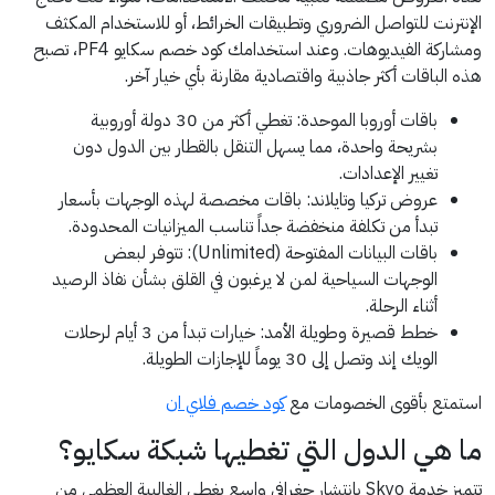
الإنترنت للتواصل الضروري وتطبيقات الخرائط، أو للاستخدام المكثف
ومشاركة الفيديوهات. وعند استخدامك كود خصم سكايو PF4، تصبح
هذه الباقات أكثر جاذبية واقتصادية مقارنة بأي خيار آخر.
باقات أوروبا الموحدة: تغطي أكثر من 30 دولة أوروبية
بشريحة واحدة، مما يسهل التنقل بالقطار بين الدول دون
تغيير الإعدادات.
عروض تركيا وتايلاند: باقات مخصصة لهذه الوجهات بأسعار
تبدأ من تكلفة منخفضة جداً تناسب الميزانيات المحدودة.
باقات البيانات المفتوحة (Unlimited): تتوفر لبعض
الوجهات السياحية لمن لا يرغبون في القلق بشأن نفاذ الرصيد
أثناء الرحلة.
خطط قصيرة وطويلة الأمد: خيارات تبدأ من 3 أيام لرحلات
الويك إند وتصل إلى 30 يوماً للإجازات الطويلة.
استمتع بأقوى الخصومات مع
كود خصم فلاي ان
ما هي الدول التي تغطيها شبكة سكايو؟
تتميز خدمة Skyo بانتشار جغرافي واسع يغطي الغالبية العظمى من