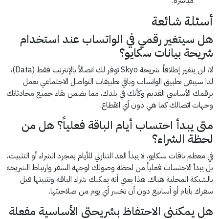
مباشرة.
أسئلة شائعة
هل سيتغير رقمي في الواتساب عند استخدام
شريحة بيانات سكايو؟
لا، لن يتغير إطلاقاً. شريحة Skyo توفر لك اتصالاً بالإنترنت فقط (Data)،
لذا سيبقى تطبيق الواتساب وباقي تطبيقات التواصل الاجتماعي تعمل
برقمك الأساسي القديم وكأنك في بلدك، مما يضمن بقاء جميع محادثاتك
وجهات اتصالك كما هي دون أي انقطاع.
متى يبدأ احتساب أيام الباقة فعلياً؟ هل من
لحظة الشراء؟
في معظم باقات سكايو، لا يبدأ العد التنازلي للأيام بمجرد الشراء أو التثبيت،
بل يبدأ الاحتساب فعلياً من لحظة وصولك لوجهة السفر وارتباط الشريحة
بالشبكة المحلية هناك. هذا يعني أنه يمكنك شراء الباقة وتثبيتها قبل
سفرك بأيام أو أسابيع دون أن تخسر أي يوم من صلاحيتها.
هل يمكنني الاحتفاظ بشريحتي الأساسية مفعلة