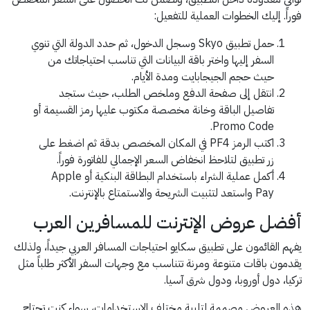
فوراً. إليك الخطوات العملية للتفعيل:
حمل تطبيق Skyo وسجل الدخول، ثم حدد الدولة التي تنوي
السفر إليها واختر باقة البيانات التي تناسب احتياجاتك من
حيث حجم الجيجابايت ومدة الأيام.
انتقل إلى صفحة الدفع وملخص الطلب، حيث ستجد
تفاصيل الباقة وخانة مخصصة مكتوب عليها رمز القسيمة أو
Promo Code.
اكتب الرمز PF4 في المكان المخصص بدقة ثم اضغط على
زر تطبيق لتلاحظ انخفاض السعر الإجمالي للفاتورة فوراً.
أكمل عملية الشراء باستخدام البطاقة البنكية أو Apple
Pay واستعد لتثبيت الشريحة والاستمتاع بالإنترنت.
أفضل عروض الإنترنت للمسافرين العرب
يفهم القائمون على تطبيق سكايو احتياجات المسافر العربي جيداً، ولذلك
يقدمون باقات متنوعة ومرنة تتناسب مع وجهات السفر الأكثر طلباً مثل
تركيا، دول أوروبا، ودول شرق آسيا.
هذه العروض مصممة لتلبية مختلف الاستخدامات، سواء كنت تحتاج