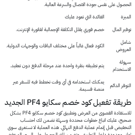
الحصول على نفس جودة الاتصال والسرعة العالية.
الميزة
الفائدة التي تعود عليك
توفير المال
خصم فوري يقلل التكلفة الإجمالية لفاتورة الإنترنت.
شامل
الكود فعال غالباً على مختلف الباقات والوجهات الدولية.
العروض
سهولة
يتم تطبيقه بنقرة واحدة عند مرحلة الدفع دون تعقيد.
الاستخدام
يمكنك استخدامه في أي وقت تخطط فيه للسفر عبر
التوفر الدائم
منصة قسيمة.
طريقة تفعيل كود خصم سكايو PF4 الجديد
للاستفادة القصوى من العرض وتطبيق كود خصم سكايو PF4 بشكل
صحيح، عليك اتباع خطوات محددة وسهلة تضمن لك احتساب
التخفيض قبل إتمام عملية الدفع النهائي. هذه العملية لا تستغرق سوى
ثواني معدودة داخل التطبيق، وتضمن لك الحصول على السعر المخفض