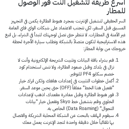
أسرع طريقة لتشغيل النت فور الوصول
للمطار
السر الحقيقي لتشغيل الإنترنت بمجرد هبوط الطائرة يكمن في التجهيز
المسبق قبل السفر، لكي تتجنب الاعتماد على شبكات الواي فاي العامة
غير الآمنة في المطارات. لا تنتظر حتى تصل لوجهتك لتبدأ في الشراء، بل اتبع
هذه الاستراتيجية لتكون متصلاً بالشبكة وتطلب سيارة الأجرة لحظة
خروجك من بوابة المطار:
قم بشراء باقة البيانات وتثبيت الشريحة الإلكترونية وأنت لا
تزال في بلدك وقبل صعود الطائرة، ولا تنسَ استخدام كود
خصم سكايو PF4 للتوفير.
أكمل خطوات التثبيت في إعدادات هاتفك ولكن اترك خيار
"تفعيل هذا الخط" مغلقاً (OFF) حتى يحين موعد السفر.
فور هبوط الطائرة وقبل مغادرة مقعدك، اذهب لإعدادات
الخلوي وقم بتشغيل خط Skyo وتفعيل خيار "بيانات
التجوال" (Data Roaming) الخاص به.
سيقوم الهاتف بالبحث عن الشبكة المحلية الشريكة والاتصال
بها تلقائياً خلال دقيقة واحدة لتجد الإنترنت يعمل معك