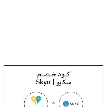
انسخ الكود من التطبيق
PF4
كود الخصم
كــــود خـــصـــم
سكايو | Skyo
×