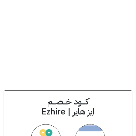
انسخ الكود من التطبيق
A3
كود الخصم
كــــود خـــصـــم
ايز هاير | Ezhire