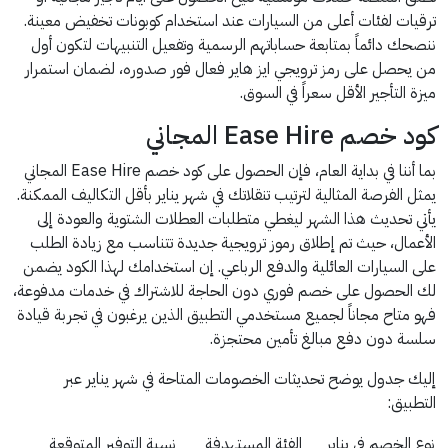
ترقيات لفئات أعلى من السيارات عند استخدام كوبونات تخفيض معينة.
ننصحك دائماً بمتابعة حساباتهم الرسمية وتفعيل التنبيهات لتكون أول
من يحصل على رمز ترويجي ايز هاير فعال فور صدوره، لضمان استمرار
ميزة التأجير الأقل سعراً في السوق.
كود خصم Ease Hire المجاني
بما أننا في بداية العام، فإن الحصول على كود خصم Ease Hire المجاني
يمثل الفرصة المثالية لترتيب تنقلاتك في شهر يناير بأقل التكاليف الممكنة.
يأتي تحديث هذا الشهر ليغطي متطلبات العطلات الشتوية والعودة إلى
الأعمال، حيث تم إطلاق رموز ترويجية جديدة تتناسب مع زيادة الطلب
على السيارات العائلية والدفع الرباعي. إن استخدامك لهذا الكود يضمن
لك الحصول على خصم فوري دون الحاجة للاشتراك في خدمات مدفوعة،
فهو متاح مجاناً لجميع مستخدمي التطبيق الذين يرغبون في تجربة قيادة
سلسة دون دفع مبالغ تأمين محتجزة.
إليك جدول يوضح تحديثات الخصومات المتاحة في شهر يناير عبر
التطبيق:
نوع الخصم في يناير
الفئة المستهدفة
نسبة التوفير المتوقعة