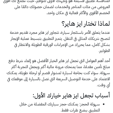
المنافسة. تطبيق قسيمة هو وجهتك الأولى للتوفير، حيث نجمع لك أقوى
العروض من مئات المتاجر والخدمات لضمان حصولك دائمًا على
الخصم الأقوى والأكثر فعالية في مكان واحد.
لماذا تختار ايز هاير؟
عندما يتعلق الأمر باستئجار سيارة، تتجاوز ايز هاير مجرد تقديم خدمة
لتصبح شريكك المثالي في التنقل. يتميز التطبيق بتبسيط عملية الإيجار
بشكل كامل، مما يحررك من الإجراءات الورقية الطويلة والانتظار في
الطوابير.
أحد أهم العوامل التي تجعل ايز هاير الخيار الأفضل هو إلغاء شرط دفع
مبلغ تأمين مقدمًا، مما يمنحك مرونة مالية أكبر ويجعل التجربة أكثر
سهولة. سواء كنت بحاجة لسيارة لمشوار قصير أو لرحلة طويلة، يمكنك
الاعتماد على خدمة التوصيل السريعة التي تصل بالسيارة إلى موقعك في
أي وقت.
أسباب تجعل ايز هاير خيارك الأول:
سهولة الحجز: يمكنك حجز سيارتك المفضلة من خلال
التطبيق ببضع نقرات فقط.