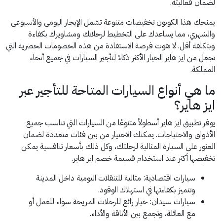
لضمان فعاليته.
يمنحك هذا الكوبون تخفيضات متنوعة تشمل الإيجار اليومي والأسبوعي
والشهري، مما يساعدك على التخطيط لرحلاتك ومشاويرك بكفاءة
وبتكلفة أقل. لا تفوت فرصة الاستفادة من هذه الخصومات الحصرية التي
تجعل من ايز هاير الخيار الأكثر ذكاءً لتأجير السيارات في جميع أنحاء
المملكة.
ما هي أنواع السيارات المتاحة للتأجير عبر
ايز هاير؟
يوفر تطبيق ايز هاير أسطولاً متنوعًا من السيارات التي تناسب جميع
الأذواق والاحتياجات. يمكنك الاختيار من بين فئات متعددة لضمان
العثور على السيارة المثالية لرحلتك، وكل ذلك بأسعار تنافسية يمكن
تخفيضها أكثر عند استخدام قسيمة خصم ايز هاير.
سيارات اقتصادية: مثالية للتنقلات اليومية داخل المدينة
وتتميز بكفاءتها في استهلاك الوقود.
سيارات سيدان: خيار رائع للرحلات المريحة سواء للعمل أو
مع العائلة، وتجمع بين الأناقة والأداء.