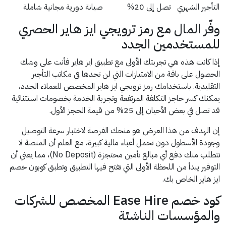
التأجير الشهري
تصل إلى 20%
صيانة دورية مجانية شاملة
وفّر المال مع رمز ترويجي ايز هاير الحصري
للمستخدمين الجدد
إذا كانت هذه هي تجربتك الأولى مع تطبيق ايز هاير فأنت على وشك
الحصول على باقة من الامتيازات التي لن تجدها في مكاتب التأجير
التقليدية. باستخدامك رمز ترويجي ايز هاير المخصص للعملاء الجدد،
يمكنك كسر حاجز التكلفة المرتفعة وتجربة الخدمة بخصومات استثنائية
قد تصل في بعض الأحيان إلى 25% من قيمة الحجز الأول.
إن الهدف من هذا العرض هو منحك الفرصة لاختبار سرعة التوصيل
وجودة الأسطول دون تحمل أعباء مالية كبيرة، مع العلم أن المنصة لا
تتطلب منك دفع أي مبالغ تأمين محتجزة (No Deposit)، مما يعني أن
التوفير يبدأ من اللحظة الأولى التي تفتح فيها التطبيق وتطبق كوبون خصم
ايز هاير الخاص بك.
كود خصم Ease Hire المخصص للشركات
والمؤسسات الناشئة