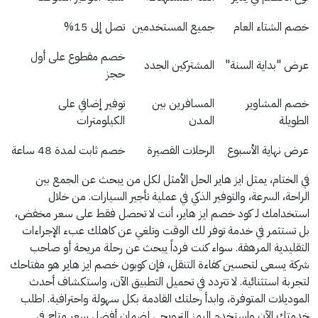
خصم الشتاء العام
جميع المستخدمين
تصل إلى 15%
خصم مقطوع على أول
عرض "بداية السنة"
المشتركين الجدد
حجز
خصم المشاوير
المسافرين بين
توفير إضافي على
الطويلة
المدن
الكيلومترات
عرض نهاية الأسبوع
الرحلات القصيرة
خصم ثابت لمدة 48 ساعة
في الختام، يمثل ايز هاير الحل الأمثل لكل من يبحث عن الجمع بين
الراحة، السرعة، والتوفير الذكي في عملية تأجير السيارات. من خلال
استخدامك لـ كود خصم ايز هاير، أنت لا تحصل فقط على سعر مخفض،
بل تستثمر في خدمة توفر لك الوقت وتلغي عن كاهلك عبء الإجراءات
التقليدية المرهقة. سواء كنت فرداً يبحث عن رحلة مريحة أو صاحب
شركة يسعى لتحسين كفاءة التنقل، فإن كوبون خصم ايز هاير هو مفتاحك
لتجربة استثنائية. لا تتردد في تحميل التطبيق الآن، واستكشاف أحدث
الموديلات المتوفرة، وابدأ رحلتك القادمة بكل سهولة واحترافية. اطلب
خدمتك الآن واستخدم الرمز الترويجي لضمان أفضل سعر متاح في