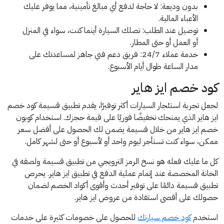
بدون وديعة: لا حاجة لدفع أي مبالغ تأمينية، مما يوفر عليك
الأعباء المالية.
توصيل عند الطلب: تصلك السيارة أينما كنت، سواء في المنزل
أو العمل أو حتى المطار.
خدمة عملاء 24/7: فريق دعم فني جاهز لمساعدتك على
مدار الساعة طوال أيام الأسبوع.
كود خصم ايز هاير
لجعل تجربة استئجار السيارات أكثر توفيرًا، يقدم تطبيق قسيمة كود خصم
ايز هاير الذي يمنحك تخفيضًا فوريًا على قيمة حجزك. استخدام كوبون
خصم ايز هاير من خلال قسيمة يضمن لك الحصول على أفضل سعر
ممكن، سواء كنت تستأجر ليوم واحد أو لأسبوع أو حتى لشهر كامل.
كل ما عليك فعله هو نسخ الرمز الترويجي من تطبيق قسيمة ولصقه في
الخانة المخصصة عند إتمام عملية الدفع في تطبيق ايز هاير. يحرص
تطبيق قسيمة دائمًا على توفير أحدث وأقوى أكواد الخصم لضمان
حصولك على أقصى استفادة من عروض ايز هاير.
استخدم
كود خصم سيارتك
للحصول على خصومات كثيرة على خدمات