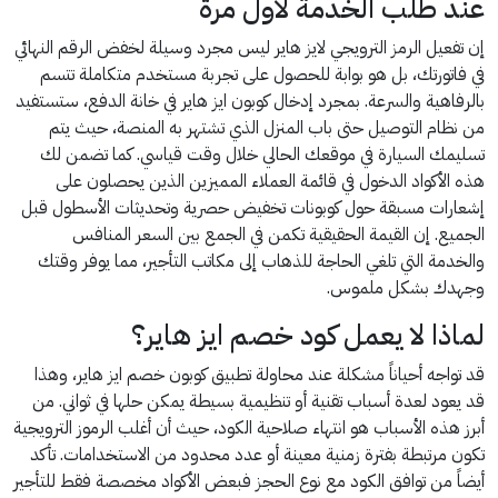
عند طلب الخدمة لأول مرة
إن تفعيل الرمز الترويجي لايز هاير ليس مجرد وسيلة لخفض الرقم النهائي
في فاتورتك، بل هو بوابة للحصول على تجربة مستخدم متكاملة تتسم
بالرفاهية والسرعة. بمجرد إدخال كوبون ايز هاير في خانة الدفع، ستستفيد
من نظام التوصيل حتى باب المنزل الذي تشتهر به المنصة، حيث يتم
تسليمك السيارة في موقعك الحالي خلال وقت قياسي. كما تضمن لك
هذه الأكواد الدخول في قائمة العملاء المميزين الذين يحصلون على
إشعارات مسبقة حول كوبونات تخفيض حصرية وتحديثات الأسطول قبل
الجميع. إن القيمة الحقيقية تكمن في الجمع بين السعر المنافس
والخدمة التي تلغي الحاجة للذهاب إلى مكاتب التأجير، مما يوفر وقتك
وجهدك بشكل ملموس.
لماذا لا يعمل كود خصم ايز هاير؟
قد تواجه أحياناً مشكلة عند محاولة تطبيق كوبون خصم ايز هاير، وهذا
قد يعود لعدة أسباب تقنية أو تنظيمية بسيطة يمكن حلها في ثواني. من
أبرز هذه الأسباب هو انتهاء صلاحية الكود، حيث أن أغلب الرموز الترويجية
تكون مرتبطة بفترة زمنية معينة أو عدد محدود من الاستخدامات. تأكد
أيضاً من توافق الكود مع نوع الحجز فبعض الأكواد مخصصة فقط للتأجير