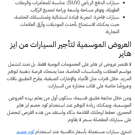
سيارات الدفع الرباعي (SUV): مناسبة للمغامرات والرحلات
الطويلة، وتوفر مساحة واسعة وراحة لجميع الركاب.
سيارات فاخرة: لتجربة قيادة استثنائية ولمناسباتك الخاصة،
حيث يمكنك الاستمتاع بأحدث الموديلات وأرقى العلامات
التجارية.
العروض الموسمية لتأجير السيارات من ايز
هاير
لا تقتصر عروض ايز هاير على الخصومات اليومية فقط، بل تمتد لتشمل
مواسم العطلات والمناسبات الخاصة، مما يمنحك فرصة ذهبية لتوفير
المزيد. خلال فترات مثل الأعياد والإجازات الصيفية، يطرح التطبيق باقات
وعروضًا خاصة على فئات مختارة من السيارات.
ومن خلال متابعة تطبيق قسيمة، ستكون أول من يعلم بهذه العروض
الموسمية، ويمكنك زيادة التوفير عند استخدام كود خصم ايز هاير
الحصري. خطط لرحلتك القادمة بذكاء واستفد من هذه الفرص لتحصل
على سيارتك المفضلة بسعر لا يقاوم.
اشتري سيارات مستعملة بأسعار تنافسية عند استخدام
كود خصم