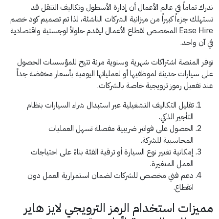
ندرك تماماً في عالم الأعمال أن إدارة الأسطول وتكاليف التنقل قد
تستهلك جزءاً كبيراً من ميزانية الشركات الناشئة، لذا تم تصميم كود خصم
Ease Hire المخصص لقطاع الأعمال ليقدم حلولاً لوجستية واقتصادية
في آن واحد.
توفر المنصة اشتراكات شهرية وسنوية مرنة تتيح للمؤسسات الحصول
على سيارات حديثة لموظفيها أو لعملياتها اليومية بأسعار مخفضة جداً
عند تفعيل رموز ترويجية خاصة بالشركات.
تقليل التكاليف التشغيلية عبر استبدال شراء السيارات بنظام
التأجير الذكي.
الحصول على فواتير ضريبية مفصلة تسهل العمليات
المحاسبية للشركة.
إمكانية تغيير نوع السيارة أو ترقية الفئة بناءً على احتياجات
العمل المتغيرة.
دعم فني مخصص للشركات لضمان استمرارية العمل دون
انقطاع.
مميزات استخدام الرمز الترويجي لايز هاير