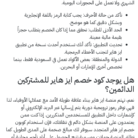
الشهري ولا تعمل على الحجوزات اليومية.
تأكد من حالة الأحرف: يجب كتابة الرمز باللغة الإنجليزية
وبشكل دقيق كما هو موضح.
الحد الأدنى للطلب: تحقق مما إذا كان الخصم يتطلب حجزاً
بقيمة مالية معينة.
تحديث التطبيق: تأكد أنك تستخدم أحدث نسخة من تطبيق
ايز هاير لتجنب الأخطاء البرمجية.
الدولة والمنطقة: بعض الأكواد تعمل في السعودية فقط، بينما
تخصص أخرى للإمارات أو البحرين.
هل يوجد كود خصم ايز هاير للمشتركين
الدائمين؟
نعم، تهتم منصة ايز هاير ببناء علاقة طويلة الأمد مع عملائها الأوفياء، لذا
فهي توفر رموز ترويجية دورية يتم إرسالها عبر البريد الإلكتروني أو
كإشعارات داخل التطبيق للمستخدمين المتكررين. إذا كنت ممن
يعتمدون على المنصة بشكل دائم في تنقلاتك، فإن استخدام كوبون
خصم ايز هاير المتجدد سيوفر لك مبالغ ضخمة على المدى الطويل. كما
تطلق المنصة حملات موسمية تتيح الحصول على أيام تأجير مجانية أو