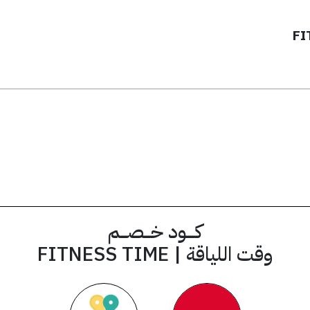
يق
A1
كود الخصم
كــــود خـــصـــم
وقت اللياقة | FITNESS TIME