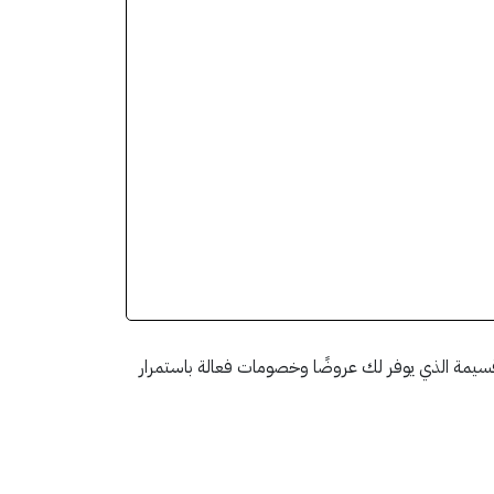
ية المناسبة لك بخصومات مميزة مع كود خصم وقت اللياقة A1 المُقدم من تطبيق قسيمة الذي يوفر لك عروضًا وخصومات فعالة باستمرار