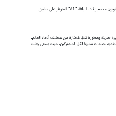
يُمكنك الاشتراك في خدمات اللياقة البدنية المتميزة مع الاستفادة من تخفيضات فعالة قد تصل إلى 50 ريالًا سعوديًا عند حصولك على كوبون خصم وقت اللياقة "A1" المتوفر على تطبيق
حديثة ومطورة تقنيًا مُختارة من مختلف أنحاء العالم،
هلين لتقديم خدمات مميزة لكل المشتركين، حيث يسعى وقت