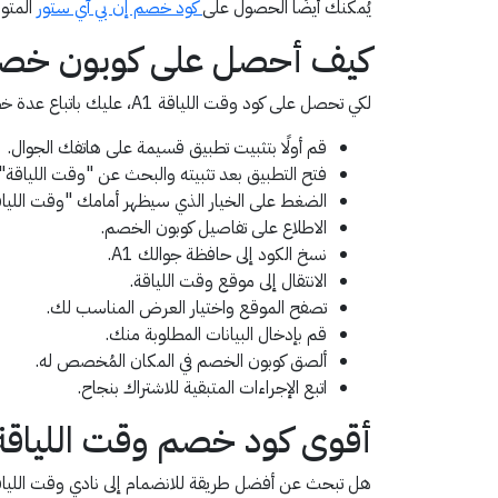
يُمكنك أيضًا الحصول على
كود خصم إن بي آي ستور
المتوف
كيف أحصل على كوبون خصم وقت اللياقة
لكي تحصل على كود وقت اللياقة A1، عليك باتباع عدة خطوات بسيطة، وهي:
قم أولًا بتثبيت تطبيق قسيمة على هاتفك الجوال.
فتح التطبيق بعد تثبيته والبحث عن "وقت اللياقة"
الضغط على الخيار الذي سيظهر أمامك "وقت اللياقة | ESS TIME
الاطلاع على تفاصيل كوبون الخصم.
نسخ الكود إلى حافظة جوالك A1.
الانتقال إلى موقع وقت اللياقة.
تصفح الموقع واختيار العرض المناسب لك.
قم بإدخال البيانات المطلوبة منك.
ألصق كوبون الخصم في المكان المُخصص له.
اتبع الإجراءات المتبقية للاشتراك بنجاح.
أقوى كود خصم وقت اللياقة بال