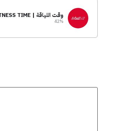
وقت اللياقة | FITNESS TIME
42%
انسخ الكود من التطب