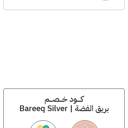
انسخ الكود من التطبيق
Qs10
كود الخصم
كــــود خـــصـــم
بريق الفضة | Bareeq Silver