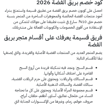
كود خصم بريق الفضة 2026
احصل على كوبون خصم بريق الفضة من تطبيق قسيمة واستمتع بشراء
أجود منتجات الفضة الخالصة والمجوهرات الساحرة من المتجر بنسبة
خصم حتى 10%. سارع في تثبيت تطبيقنا على جوالك لتتمكن من
الإستفادة من أقوى الخصومات والكوبونات الفعالة على مشترياتك.
فريق قسيمة يعرفك على أقسام متجر بريق
الفضة
يضم المتجر العديد من المنتجات الفضية الأصلية والفريدة، والتي يُصنفها
تبعًا للأقسام التالية:
قسم السبح: ونجد فيه تشكيلة فريدة من أروع السبح
الفاخرة على اختلاف أشكالها وألوانها.
قسم السبائك والريالات: ويحتوي على حزم الريالات الفضية،
سبائك الفضة، والسبائك الذهبية الأصلية.
قسم مجموعة المرأة الأصلية: ويحتوي على كل ما تحتاجه
النساء من خلخال، تعاليق، أساور، أطقم، حلقان، أبراج،
حروف، خواتم، زمام، وغيرها من الإكسسوارات الجذابة التي