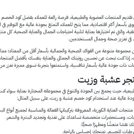
قديم المنتجات العضوية والطبيعية، فرصة رائعة للعملاء بفضل كود الخصم ال
سعار أكثر اقتصادية، مما يتيح للعملاء التمتع بجودة عالية مع التوفير في 
ة، والتي تم اختيارها بعناية لتلبية احتياجات الجمال والعناية الصحية. كل 
عد في تعزيز صحة وجمال المستخدمين.
جموعة متنوعة من الفوائد الصحية والجمالية بأسعار أقل من المعتاد؛ مما
. لذلك، إذا كنت تبحث عن تحسين روتينك الجمالي والعناية بنفسك بأفضل ال
تجات ذات جودة عالية بأسعار تنافسية، واستمتعوا بتجربة تسوق مميزة تعزز من
تجر عشبة وزيت
عية، حيث يجمع بين الجودة والتنوع في مجموعاته المختارة بعناية سواء كنت ت
دة عالية عند استخدام كود خصم عشبة و زيت، على سبيل المثال:
جات العناية الكورية، المعروفة بتركيباتها الفعالة والمناسبة لجميع أنواع البش
رطبات، ومستحضرات متخصصة تساعدك على تغذية وتجديد البشرة والشعر.
نفسًا منعشًا ومظهرًا صحيًّا.
ومرطبات للجسم.. تمنحك إحساس بالراحة.