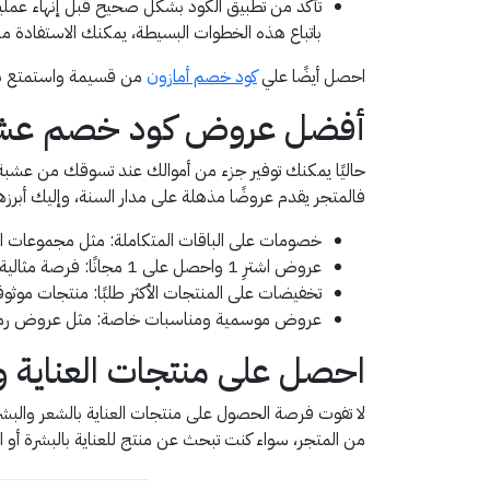
تأكد من تطبيق الكود بشكل صحيح قبل إنهاء عملية 
باتباع هذه الخطوات البسيطة، يمكنك الاستفادة 
احصل أيضًا علي
كود خصم أمازون
من قسيمة واستمتع بتج
أفضل عروض كود خصم عشبة و
حاليًا يمكنك توفير جزء من أموالك عند تسوقك من عشبة
فالمتجر يقدم عروضًا مذهلة على مدار السنة، وإليك أبرزها
خصومات على الباقات المتكاملة: مثل مجموعات العنا
عروض اشترِ 1 واحصل على 1 مجانًا: فرصة مثالية لتجربة منتج جديد أو زيادة مخزونك من المنتجات المفضلة.
تخفيضات على المنتجات الأكثر طلبًا: منتجات موثو
عروض موسمية ومناسبات خاصة: مثل عروض رمضان، 
احصل على منتجات العناية 
لا تفوت فرصة الحصول على منتجات العناية بالشعر والب
من المتجر، سواء كنت تبحث عن منتج للعناية بالبشرة أو 