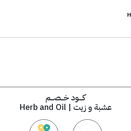
يق
QAS
كود الخصم
كــــود خـــصـــم
عشبة و زيت | Herb and Oil