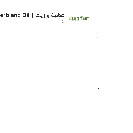
عشبة و زيت | Herb and Oil
5
انسخ الكود من التطب