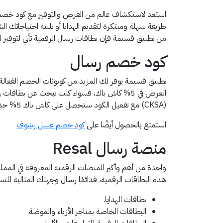
استعد لاستكشاف عالم من الفرص والتوفير مع كود خصم 
طريقة سهلة ومبتكرة لتقديم الهدايا أو تلبية احتياجاتك ا
من تطبيق قسيمة فإن بطاقات رسال الرقمية تأتي لتوفير ل
كود خصم رسال
تطبيق قسيمة يوفر لك المزيد من كوبونات الخصم الفعال
(CKSA) مع تفعيل الكود ستحصل على كاش باك 5% حد أقصى توفير 10 ريال سعودي.
استمتع بالحصول أيضًا على
كود خصم عسل رشوف
منصة رسال Resal
واحدة من أهم وأكبر المنصات الرقمية المعروفة في المملك
هذه البطاقات الرقمية، فدائمًا رسال وجهتك المثالية للتسوق أكثر من 600 علامة تجارية يمكنك الشراء منها من خلا
بطاقات الهدايا.
البطاقات الخاصة بمتاجر الأزياء والموضة.