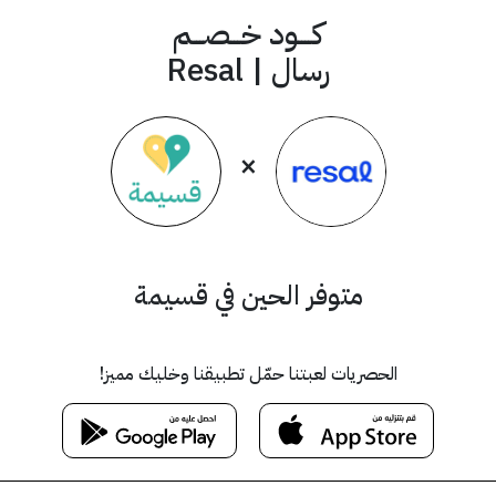
كــــود خـــصـــم
رسال | Resal
×
متوفر الحين في قسيمة
الحصريات لعبتنا حمّل تطبيقنا وخليك مميز!