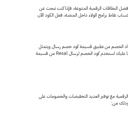
ل البطاقات الرقمية المتنوعة، فإذا كنت تبحث عن
تساب نقاط برامج الولاء داخل المنصة، فعل الكود الآن
أكواد الخصم من تطبيق قسيمة كود خصم رسال ويتمثل
العرض في 5% كاش باك، فسواء كنت تبحث عن بطاقات رقمية للألعاب، التطبيقات، المطاعم، الهدايا، رسال يلبي جميع احتياجاتك، كل ما عليك استخدم كود الخصم لرسال Resal من قسيمة
ت الرقمية مع توفير العديد التخفيضات والخصومات على