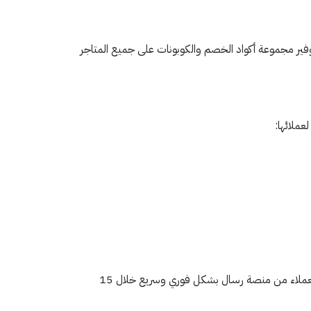
توفير مجموعة أكواد الخصم والكوبونات على جميع المتاجر
عملائها:
منصة رسال تمكنك من شراء بطاقة رقمية يتم إرسالها إلى بريدك الإلكتروني أو إلى الرسائل النصية، حيث يتم إرسال البطاقات الرقمية للعملاء من منصة رسال بشكل فوري وسريع خلال 15