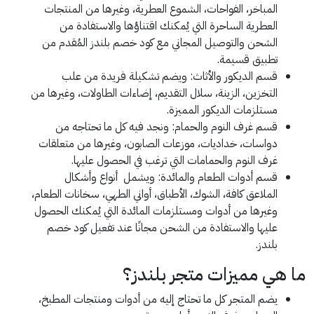
المباخر، الفواحات، الشموع العطرية، وغيرها من المنتجات
العطرية الساحرة التي يُمكنك اقتناؤها والاستفادة من
الشحن والتوصيل المجاني مع كود خصم بلندز المُقدم من
تطبيق قسيمة.
قسم الديكور والأثاث: ويضم تشكيلة فريدة من علب
التخزين، الزينة، سلال التقديم، إضاءات الطاولات، وغيرها من
مستلزمات الديكور المميزة.
قسم غرف النوم والحمام: ونجد فيه كل ما تحتاجه من
دواسات، خداديات، موزعات الصابون، وغيرها من متعلقات
غرف النوم والحمامات التي ترغب في الحصول عليها.
قسم أدوات الطعام والمائدة: ويشمل أنواع وأشكال
الملاعق كافة، الشوك، الأطباق، أواني الطهي، سخانات الطعام،
وغيرها من أدوات ومستلزمات المائدة التي يُمكنك الحصول
عليها والاستفادة من الشحن مجانًا عند تفعيل كود خصم
بلندز.
ما هي مميزات متجر بلندز؟
يضم المتجر كل ما تحتاج إليه من أدوات ومنتجات المطبخ،