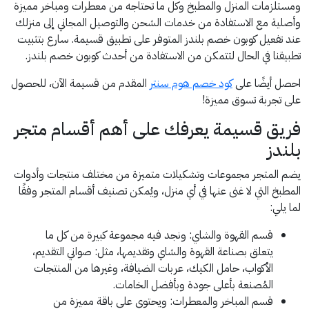
ومستلزمات المنزل والمطبخ وكل ما تحتاجه من معطرات ومباخر مميزة
وأصلية مع الاستفادة من خدمات الشحن والتوصيل المجاني إلى منزلك
عند تفعيل كوبون خصم بلندز المتوفر على تطبيق قسيمة. سارع بتثبيت
تطبيقنا في الحال لتتمكن من الاستفادة من أحدث كوبون خصم بلندز.
احصل أيضًا على
كود خصم هوم سنتر
المقدم من قسيمة الآن، للحصول
على تجربة تسوق مميزة!
فريق قسيمة يعرفك على أهم أقسام متجر
بلندز
يضم المتجر مجموعات وتشكيلات متميزة من مختلف منتجات وأدوات
المطبخ التي لا غنى عنها في أي منزل، ويُمكن تصنيف أقسام المتجر وفقًا
لما يلي:
قسم القهوة والشاي: ونجد فيه مجموعة كبيرة من كل ما
يتعلق بصناعة القهوة والشاي وتقديمها، مثل: صواني التقديم،
الأكواب، حامل الكيك، عربات الضيافة، وغيرها من المنتجات
المُصنعة بأعلى جودة وبأفضل الخامات.
قسم المباخر والمعطرات: ويحتوي على باقة مميزة من