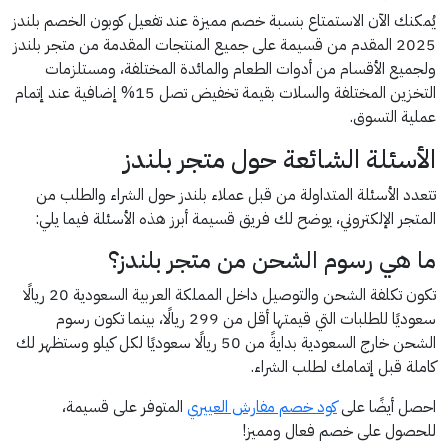
يُمكنك الآن الاستمتاع بنسبة خصم مميزة عند تفعيل كوبون الخصم بلندز
2025 المقدم من قسيمة على جميع المنتجات المقدمة من متجر بلندز
ولجميع الأقسام من أدوات الطعام والمائدة المختلفة، ومستلزمات
التخزين المختلفة والسلات بقيمة تخفيض تصل 15% إضافية عند إتمام
عملية التسوق.
الأسئلة الشائعة حول متجر بلندز
تتعدد الأسئلة المتداولة من قبل عملاء بلندز حول الشراء والطلب من
المتجر الإلكتروني، يوضح لك فريق قسيمة أبرز هذه الأسئلة فيما يلي:
ما هي رسوم الشحن من متجر بلندز؟
تكون تكلفة الشحن والتوصيل داخل المملكة العربية السعودية 20 ريالًا
سعوديًا للطلبات التي قيمتها أقل من 299 ريالًا، بينما تكون رسوم
الشحن خارج السعودية بدايةً من 50 ريالًا سعوديًا لكل كيلو وستظهر لك
كاملة قبل إتمامك لطلب الشراء.
احصل أيضًا على
كود خصم مفارش العييري
المتوفر على قسيمة،
للحصول على خصم فعال ومميز!