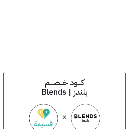
انسخ الكود من التطبيق
A5
كود الخصم
كــــود خـــصـــم
بلندز | Blends
×