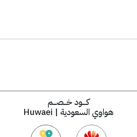
AKSA79
كود الخصم
كــــود خـــصـــم
هواوي السعودية | Huwaei