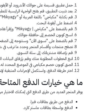
حمل تطبيق قسيمة على جوالك الأندرويد أو الأيفون
بعد تثبيت التطبيق، قم بفتح الواجهة الرئيسية للتطب
قم بكتابة "مكياجي" باللغة العربية أو "Mikyagy" باللغة الانجليزية.
اضغط على أيقونة البحث.
قم بالضغط على "مكياجي | Mikyagy" وإقرأ تفاصيل كود خصم مكياجي NY130 بعناية.
انسخ كوبون الخصم إلى حافظة جوالك.
قم بالضغط على "تسوق الآن" وستتوجه إلى الصفحة
تصفح منتجات وأقسام المتجر وحدد ما ترغب في شر
قم بإضافة مشترياتك إلى سلة التسوق.
اتبع الخطوات المطلوبة منك وقم بإرفاق البيانات ال
الصق كوبون خصم مكياجي في الموضع المحدد له.
اختر طريقة الدفع، واستكمل الإجراءات المتبقية لإتم
ما هي خيارات الدفع المتاح
يوفر المتجر العديد من طرق الدفع التي يُمكنك الاختيار من 
الدفع عن طريق بطاقات فيزا.
الدفع بواسطة بطاقات ماستر كارد.