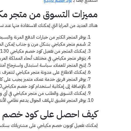
استمتع أيضًا بـ
كود خصم كاليدو
مميزات التسوق من متجر مك
هناك العديد من المزايا التي يُمكنك الاستفادة منها عند
يوفر المتجر الكثير من خيارات الدفع المرنة والبسيط
صُمم متجر مكياجي بشكل مرن و جذاب يُمكن المت
يُمكنك المتجر من تفعيل كود خصم مكياجي NY130 على مشترياتك من مختلف الأقسام بخطوات سهلة.
يتوفر متجر مكياجي في مختلف أنحاء المملكة العربية
يُتيح المتجر للعملاء سياسة استبدال واسترجاع آمنة
يُمكنك الاطلاع على مدونة متجر مكياجي لتتعرف 
يوفر المتجر فريق خدمة عملاء متميز يجيب على كاف
بالإضافة إلى إمكانية استخدام كود خصم مكياجيNY130 ، يوفر لك المتجر خدمة الشحن مجانًا على المشتريات الأزيد من 199 ريال سعودي/ درهم إماراتي.
يُمكنك التسوق والطلب من متجر مكياجي في أي و
يوفر المتجر تطبيق للهاتف الجوال يدعم نظامي الأندر
كيف احصل على كود خصم م
يُمكنك تفعيل كوبون خصم مكياجي على مشترياتك بسلاسة ع