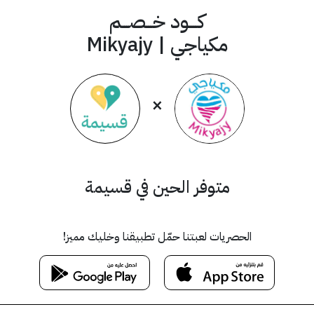
كــــود خـــصـــم
مكياجي | Mikyajy
×
متوفر الحين في قسيمة
الحصريات لعبتنا حمّل تطبيقنا وخليك مميز!