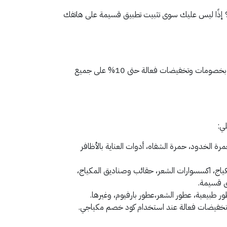
خصومات مميزة؟ إذًا ليس عليك سوى تثبيت تطبيق قسيمة على هاتفك
استخدم كوبون خصم مكياجي من تطبيق قسيمة واستمتع بشراء أجود وأحدث منتجات التجميل والمكياج الفاخرة على اختلاف أنواعها بخصومات وتخفيضات فعالة حتى 10% على جميع
ي:
مرة الخدود، حمرة الشفاه، أدوات العناية بالأظافر
اج، اكسسوارات الشعر، حقائب وصناديق المكياج،
ر طبيعية، عطور الشعر،عطور بارفيوم، وغيرها.
ها بتخفيضات فعالة عند استخدام كود خصم مكياجي.