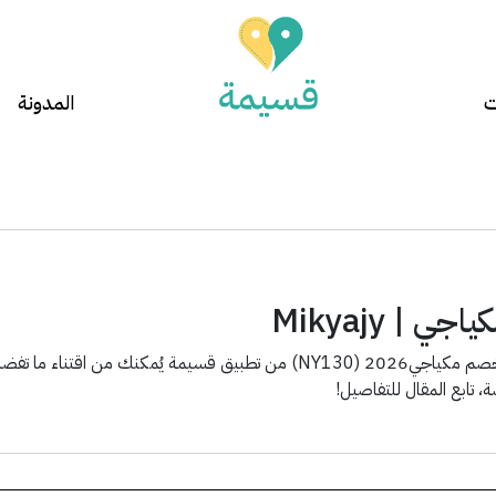
ت
المدونة
 | Mikyajy
احصل على أقوى كود خصم مكياجي2026 (NY130) من تطبيق قسيمة يُمك
، تابع المقال للتفاصيل!