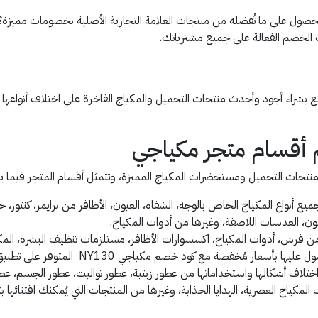
صم مكياجي NY130 يُمكنك من الحصول على ما تُفضله من منتجات العلامة التجارية الأصلية ب
 الخصم الفعالة على جميع مشترياتك.
أقسام متجر مكياجي
 منتجات التجميل ومستحضرات المكياج المميزة، وتتمثل أقسام المتجر فيما يل
ع أنواع المكياج الخاص بالوجه، الشفاه، العيون، الأظافر من برايمر، كنتور، ح
ون، العدسات اللاصقة، وغيرها من أدوات المكياج.
فرش، أدوات المكياج، اكسسوارات الأظافر، مستلزمات تنظيف البشرة، المكي
ر مُخفضة مع كود خصم مكياجي NY130 المتوفر على تطبيق قسيمة.
ختلاف أشكالها واستخداماتها من عطور زيتية، عطور تواليت، عطور الجسم، عطو
مكياج العصرية، الهدايا الجذابة، وغيرها من المنتجات التي يُمكنك اقتنائ