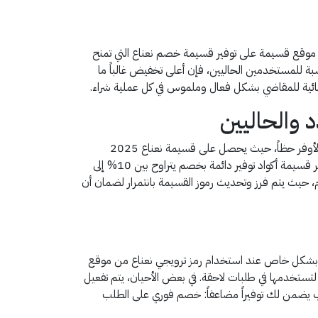
رص موقع قسيمة على توفير قسيمة خصم نعناع التي تمنح
وفيراً حقيقياً وكبيراً. بالنسبة للمستخدمين الحاليين، فإن أعلى تخفيض غالباً ما
يتميز تطبيق نعناع بتقديم قسائم شراء متنوعة تلبي احتياجات جميع المستخدمين، سواء كنت عميلاً جديداً أو قديماً. العميل الجديد هو الأوفر حظاً، حيث يحصل على قسيمة نعناع 2025
بخصم كبير ومحدد على طلبه الأول كحافز لتجربة الخدمة، مع إمكانية الحصول على كاش باك إضافي. أما بالنسبة للعملاء الحاليين، فتوفر قسيمة أكواد توفير دائمة بخصم يتراوح بين 10% إلى
حيث يتم فرز وتحديث رموز القسيمة بانتمرار لضمان أن
فعالة بشكل خاص عند استخدام رمز ترويجي نعناع من موقع
تستخدمها في طلبات لاحقة. في بعض الأحيان، يتم تفعيل
ا الأسلوب يضمن لك توفيراً مضاعفاً: خصم فوري على الطلب