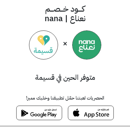
كــــود خـــصـــم
نعناع | nana
×
متوفر الحين في قسيمة
الحصريات لعبتنا حمّل تطبيقنا وخليك مميز!