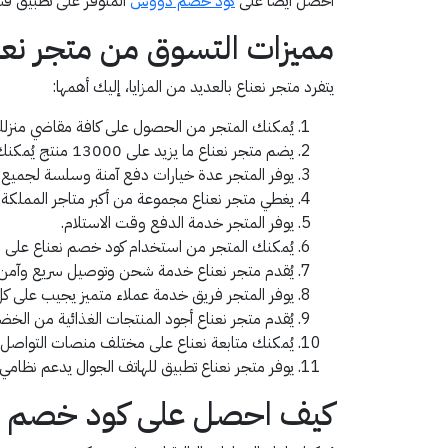
احصل أيضًا على
كود خصم دووس
المتوفر على تطبيق قس
مميزات التسوق من متجر نعن
يتفرد متجر نعناع بالعديد من المزايا، إليك أهمها:
يُمكنك المتجر من الحصول على كافة مقاضي منزلك 
يضم متجر نعناع ما يزيد على 13000 منتج يُمكنك العثور على ما ترغب في شرائه من بينها في أسرع وقت ممكن.
يوفر المتجر عدة خيارات دفع آمنة وسلسة لجميع ع
يغطي متجر نعناع مجموعة من أكبر متاجر المملكة ا
يوفر المتجر خدمة الدفع وقت الاستلام.
يُمكنك المتجر من استخدام كود خصم نعناع على م
يُقدم متجر نعناع خدمة شحن وتوصيل سريع وآمن ل
يوفر المتجر فريق خدمة عملاء متميز يجيب على كل
يُقدم متجر نعناع أجود المنتجات الغذائية من الخضرو
يُمكنك متابعة نعناع على مختلف منصات التواصل
يوفر متجر نعناع تطبيق للهاتف الجوال يدعم نظامي ال
كيف احصل على كود خصم نع