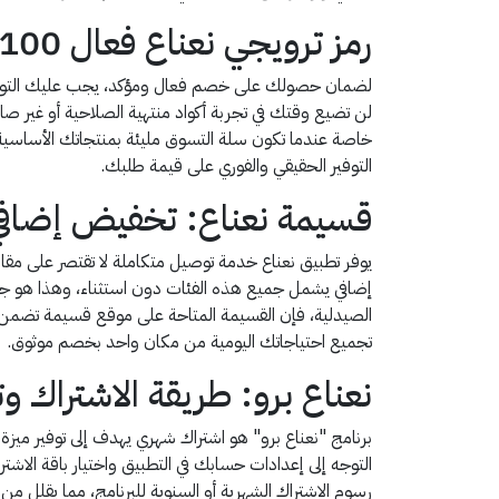
رمز ترويجي نعناع فعال 100%: جرب القسيمة قبل الشراء ووفّر الكثير
لن تضيع وقتك في تجربة أكواد منتهية الصلاحية أو غير صا
خاصة عندما تكون سلة التسوق مليئة بمنتجاتك الأساسية.
التوفير الحقيقي والفوري على قيمة طلبك.
قسيمة نعناع: تخفيض إضافي
يوفر تطبيق نعناع خدمة توصيل متكاملة لا تقتصر على مق
إضافي يشمل جميع هذه الفئات دون استثناء، وهذا هو جوه
الصيدلية، فإن القسيمة المتاحة على موقع قسيمة تضمن 
تجميع احتياجاتك اليومية من مكان واحد بخصم موثوق.
نعناع برو: طريقة الاشتراك 
برنامج "نعناع برو" هو اشتراك شهري يهدف إلى توفير ميز
التوجه إلى إعدادات حسابك في التطبيق واختيار باقة الاشتر
رسوم الاشتراك الشهرية أو السنوية للبرنامج، مما يقلل من 