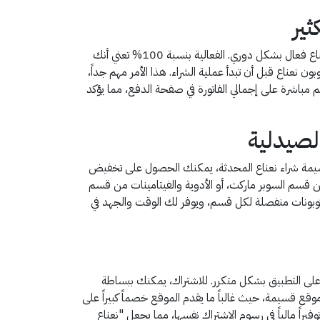
لضمان حصولك على خصم فعال ومؤكد، يجب عليك التوجه دائماً إلى مصادر موثوقة مثل موقع قسيمة التي تقوم باختبار رمز خصم نعناع فعال بشكل دوري. الفعالية بنسبة 100% تعني أنك
نعناع قبل أن تبدأ عملية الشراء. هذا الأمر مهم جداً،
باشرة على إجمالي الفاتورة في صفحة الدفع، مما يؤكد
لصيدلية
 قسيمة شراء نعناع المحدثة، يمكنك الحصول على تخفيض
 قسم السوبر ماركت، أو الأدوية والفيتامينات من قسم
كوبونات منفصلة لكل قسم، ويوفر لك الوقت والجهد في
على التطبيق بشكل متكرر. للاشتراك، يمكنك ببساطة
موقع قسيمة، حيث غالباً ما يقدم الموقع خصماً كبيراً على
راً مالياً في رسوم الاشتراك نفسها، مما يجعل "نعناع