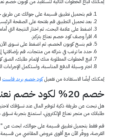
يُمكنك اتباع الخطوات التالية لتستفيد من كوبون خصم نعن
قم بتحميل تطبيق قسيمة على جوالك عن طريق جوج
بعد تحميل التطبيق قم بفتحه على الصفحة الرئيسية
اضغط على علامة البحث، ثم اختار النتيجة التي أمامك " ن
اقرأ وصف كود خصم نعناع بتركيز.
قم بنسخ كوبون الخصم، ثم اضغط على تسوق الآن لتن
حدد ما ترغب في شرائه من منتجات، قم بإضافتها إل
اتبع الخطوات المطلوبة منك لإتمام طلبك، الصق ك
اختر وسيلة الدفع المناسبة، واستكمل الإجراءات ال
يُمكنك أيضًا الاستفادة من تفعيل
كود خصم بريد فاست
ال
خصم 20% لكود خصم نعناع المقدم من قسيمة!
طلباتك من متجر نعناع الإلكتروني، استمتع بتجربة تسوّ
قم فقط بتحميل تطبيق قسيمة على جوالك، ابحث عن "نعناع"
الفرصة، ووفّر الآن مع أقوى عروض المقاضي من قسيمة!