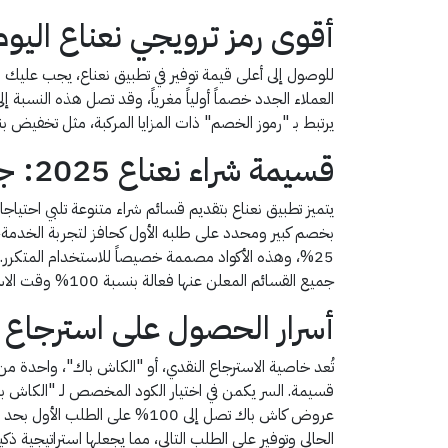
أقوى رمز ترويجي نعناع ال
للوصول إلى أعلى قيمة توفير في تطبيق نعناع، يجب عليك 
يرتبط بـ "رموز الخصم" ذات المزايا المركبة، مثل تخفيض بنسبة 15% يضاف إلى عروض التطبيق الداخلية، مما يضمن تقليل التكلفة النهائية للمقاضي بشكل فعال وملموس في 
قسيمة شراء نعناع 2025: جميع أكواد التوفير الفعالة للعملاء الجدد والحاليين
25%، وهذه الأكواد مصممة خصيصاً للاستخدام المتكر
جميع القسائم المعلن عنها فعالة بنسبة 100% وقت الاستخدام.
أسرار الحصول على استرجاع 
تُعد خاصية الاسترجاع النقدي، أو "الكاش باك"، واحدة من 
قسيمة. السر يكمن في اختيار الكود المخصص لـ "الكاش با
عروض كاش باك تصل إلى 100% ع
الحالي وتوفير على الطلب التالي، مما يجعلها استراتيجية ذكي