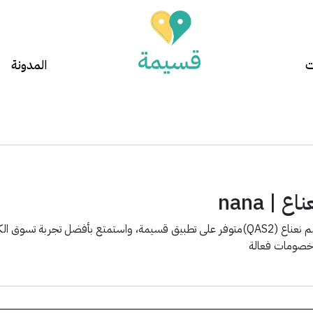
ت
المدونة
| nana
استخدم أقوى كود خصم نعناع (QAS2)متوفر على تطبيق قسيمة، واستمتع بأفضل ت
وخصومات فعالة