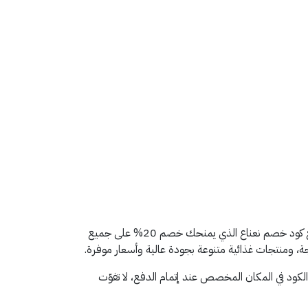
هل تبحث عن طريقة ذكية لتوفير المال عند تسوّقك لاحتياجات المنزل من البقالة والمنتجات اليومية؟ تطبيق قسيمة يقدم لك الحل مع كود خصم نعناع الذي يمنحك خصم 20% على جميع
، ومنتجات غذائية متنوعة بجودة عالية وأسعار موفرة.
كود في المكان المخصص عند إتمام الدفع، لا تفوّت