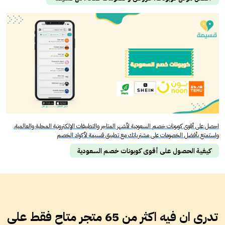
احصل على أقوى كوبونات خصم السعودية لأشهر المتاجر والتطبيقات الإلكترونية المحلية والعالمية،
واستمتع بأفضل الخصومات على مشترياتك مع تطبيق قسيمة لأكواد الخصم
كيفية الحصول على أقوى كوبونات خصم السعودية
تدري ان فيه اكثر من 65 متجر متاح فقط على