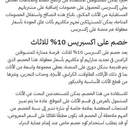
أخيرًا، يمكن للمتسوقين الاستفادة من برنامج النقاط والمكافآت الخاص
بعلي إكسبريس للحصول على خصومات إضافية على مشترياتهم
المستقبلية من الأثاث المكتبي. باتباع هذه النصائح واستغلال الخصومات
المتاحة، يمكن للمستهلكين تجهيز مكاتبهم بأثاث عالي الجودة بأسعار
معقولة عبر منصة علي إكسبريس.
خصم على اكسبريس 10% للاثاث
يعد خصم على اكسبريس 10% للاثاث فرصة ممتازة للمتسوقين
الراغبين في تجديد منازلهم أو مكاتبهم بأسعار معقولة. هذا الخصم، الذي
يتم تقديمه بشكل دوري على المنصة، يغطي مجموعة واسعة من الأثاث
بما في ذلك الأرائك، الطاولات، الكراسي، الأسرّة، وحدات التخزين، وغيرها
من قطع الأثاث الأساسية والديكور.
للاستفادة من هذا الخصم، يمكن للمستخدمين البحث عن الأثاث
المشمول بالعرض في قسم الأثاث على الموقع. عادة ما يتم تمييز
المنتجات المخفضة بعلامة خاصة أو شارة تشير إلى نسبة الخصم. من
المهم ملاحظة أن الخصم قد يكون مطبقًا تلقائيًا على السعر المعروض،
أو قد يتطلب استخدام كود خصم خاص عند إتمام عملية الشراء.