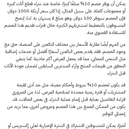
يمكن أن يوفر خصم 10% مبلغًا كبيرًا، خاصة عند شراء قطع أثاث كبيرة
أو مجموعات كاملة. على سبيل المثال، إذا كان سعر أريكة 1000 دولار،
فإن الخصم سيوفر 100 دولار، وهو مبلغ لا يستهان به. لذا، يُنصح
المتسوقون بالتخطيط لمشترياتهم الكبيرة خلال فترات تقديم هذا الخصم
للاستفادة القصوى منه.
من المهم أيضًا مقارنة الأسعار بين مختلف البائعين على المنصة، حتى مع
وجود الخصم. فقد يقدم بعض البائعين أسعارًا أفضل أو خدمات إضافية
مثل الشحن المجاني، مما قد يجعل العرض أكثر جاذبية. كما ينبغي
التحقق من تقييمات المنتج وآراء المشترين السابقين لضمان جودة الأثاث
قبل الشراء.
قد يكون لخصم 10% شروط وأحكام معينة، مثل حد أدنى لقيمة
المشتريات أو فترة زمنية محددة لصلاحية العرض. لذا، من الضروري
قراءة التفاصيل بعناية قبل إتمام عملية الشراء. في بعض الحالات، قد
يكون من الممكن الجمع بين هذا الخصم وعروض أخرى، مما يزيد من
إجمالي التوفير.
أخيرًا، يمكن للمتسوقين الاشتراك في النشرة الإخبارية لعلي إكسبريس أو