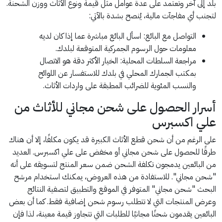
بلد إلى آخر وتعتمد على عدة عوامل مثل قيمة ونوع الأثاث ووزن الشحنة.
لتجنب أي مفاجآت مالية، يُنصح بشدة بالآتي:
التواصل مع البائع: اسأل البائع مباشرة عما إذا كان لديه
معلومات حول الرسوم الجمركية المتوقعة لبلدك.
مراجعة السلطات المحلية: الخيار الأكثر دقة هو الاتصال
بمكتب الجمارك المحلي في بلدك للاستفسار عن اللوائح
والنسب المئوية للضرائب المطبقة على واردات الأثاث.
أسرار الحصول على شحن مجاني للأثاث من
علي اكسبرس
على الرغم من أن شحن قطع الأثاث الكبيرة قد يكون مكلفًا، إلا أن هناك
طرقًا للحصول على شحن مجاني أو مخفض على علي اكسبرس. العديد
من البائعين يدمجون تكلفة الشحن ضمن سعر المنتج لتسويقه على أنه
"شحن مجاني". للاستفادة من هذه العروض، يمكنك استخدام مرشح
البحث "شحن مجاني" المتوفر في الموقع والتطبيق لتصفية النتائج
وعرض المنتجات التي لا تتطلب رسوم شحن إضافية فقط. كما أن بعض
البائعين يقدمون شحنًا مجانيًا للطلبات التي تتجاوز قيمة معينة، لذا فإن