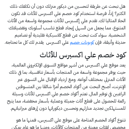
هل تبحث عن طريقة لتحسين من ديكور منزلك دون أن تكلفك ذلك
الكثير؟ إذاً، فرصة استخدام كود خصم علي اكسبرس للأثاث قد تكون
الحلا المثاليا لك. تقدم علي إكسبرس للأثاث مجموعة واسعة من الأثاث
المتنوع، مما يجعل من السهل إيجاد قطع تناسب أسلوبك وتفضيلاتك
الشخصية. سواء كنت تبحث عن قطع كلاسيكية تقليدية أو تصاميم
حديثة وأنيقة، فإن
كوبونات خصم
علي اكسبرس يقدم لك كل ما تحتاجه.
كود خصم علي اكسبرس للأثاث
يعد موقع علي اكسبرس من أشهر مواقع التسوق الإلكتروني العالمية،
حيث يوفر مجموعة واسعة من المنتجات بأسعار تنافسية، بما في ذلك
الأثاث المنزلي بمختلف أنواعه. ومع ازدياد الإقبال على التسوق عبر
الإنترنت، أصبح البحث عن أكواد الخصم أمرًا شائعًا بين المتسوقين
الراغبين في توفير المال. تعتبر أكواد خصم علي اكسبرس للأثاث وسيلة
رائعة للحصول على قطع أثاث جميلة وعملية بأسعار مخفضة، مما يتيح
للمستهلكين تجديد منازلهم وتحسين ديكوراتها دون إرهاق ميزانياتهم.
تتنوع أكواد الخصم المتاحة على موقع علي اكسبرس، فمنها ما هو
مخصص لفئات معينة من المنتجات كالأثاث، ومنها ما هو عام يمكن