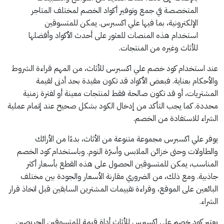
المتخصصة في جمع وتوفير أكواد الخصم لمختلف المتاجر
الإلكترونية، بما فيها علي اكسبرس. يمكن للمتسوقين
استخدام هذه المنصات للعثور على أحدث الأكواد وأفضلها
للأثاث وغيره من المنتجات.
عند استخدام كود خصم علي اكسبرس للأثاث، من المهم قراءة الشروط
والأحكام بعناية. فبعض الأكواد قد تكون مقيدة بحد أدنى لقيمة
المشتريات، أو قد تكون صالحة فقط لمنتجات معينة أو لفترة زمنية
محددة. كما يجب التأكد من إدخال الكود بشكل صحيح عند إتمام عملية
الشراء للاستفادة من الخصم.
يوفر علي اكسبرس مجموعة متنوعة من الأثاث، بدءًا من الأرائك
والطاولات وحتى خزائن الملابس وأسرّة النوم. وباستخدام كود الخصم
المناسب، يمكن للمتسوقين الحصول على هذه القطع بأسعار أكثر
جاذبية. ومع ذلك، من الضروري مقارنة الأسعار والجودة بين مختلف
البائعين على الموقع، وقراءة تقييمات المشترين السابقين قبل اتخاذ قرار
الشراء.
يعتبر كود خصم علي اكسبرس للأثاث أداة قيمة للمتسوقين الحريصين