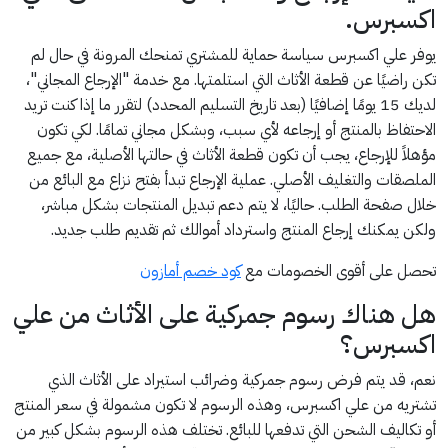
اكسبرس.
يوفر علي اكسبرس سياسة حماية للمشتري تمنحك المرونة في حال لم
تكن راضيًا عن قطعة الأثاث التي استلمتها. مع خدمة "الإرجاع المجاني"،
لديك 15 يومًا إضافيًا (بعد تاريخ التسليم المحدد) لتقرر ما إذا كنت تريد
الاحتفاظ بالمنتج أو إرجاعه لأي سبب، وبشكل مجاني تمامًا. لكي تكون
مؤهلاً للإرجاع، يجب أن تكون قطعة الأثاث في حالتها الأصلية، مع جميع
الملصقات والتغليف الأصلي. عملية الإرجاع تبدأ بفتح نزاع مع البائع من
خلال صفحة الطلب. حاليًا، لا يتم دعم تبديل المنتجات بشكل مباشر،
ولكن يمكنك إرجاع المنتج واسترداد أموالك ثم تقديم طلب جديد.
تحصل على أقوى الخصومات مع
كود خصم أمازون
هل هناك رسوم جمركية على الأثاث من علي
اكسبرس؟
نعم، قد يتم فرض رسوم جمركية وضرائب استيراد على الأثاث الذي
تشتريه من علي اكسبرس، وهذه الرسوم لا تكون مشمولة في سعر المنتج
أو تكاليف الشحن التي تدفعها للبائع. تختلف هذه الرسوم بشكل كبير من