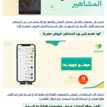
احصل على خصومات رائعة على منتجات التجميل والعطور مع كود خصم نايس ون المشاهير،
واستمتع بأفضل الأسعار عند التسوق من خلال قسيمة واكتشف العروض الحصرية الآن!
كود خصم نايس ون المشاهير: عروض حصرية
يُمكنك الآن الاستفادة من العروض والخصومات الفعالة التي نوفرها لك في قسيمة الذي يُعد أفضل
موقع كوبونات في المملكة العربية السعودية، تابع المقال للتفاصيل!
أفضل موقع كوبونات: عروض وخصومات فعالة! مع قسيمة