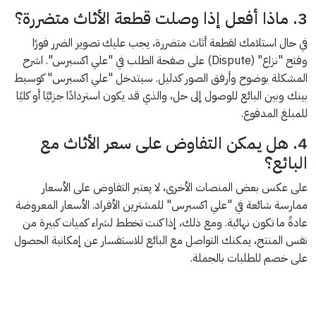
3. ماذا أفعل إذا وصلت قطعة الأثاث متضررة؟
في حال استلامك لقطعة أثاث متضررة، يجب عليك تصوير الضرر فورًا
وفتح "نزاع" (Dispute) على صفحة الطلب في "علي اكسبرس". اشرح
المشكلة بوضوح وأرفق الصور كدليل. سيتدخل "علي اكسبرس" كوسيط
بينك وبين البائع للوصول إلى حل، والذي قد يكون استردادًا جزئيًا أو كليًا
للمبلغ المدفوع.
4. هل يمكن التفاوض على سعر الأثاث مع
البائع؟
على عكس بعض المنصات الأخرى، لا يعتبر التفاوض على الأسعار
ممارسة شائعة في "علي اكسبرس" للمشترين الأفراد. الأسعار المعروضة
عادةً ما تكون نهائية. ومع ذلك، إذا كنت تخطط لشراء كميات كبيرة من
نفس المنتج، يمكنك التواصل مع البائع للاستفسار عن إمكانية الحصول
على خصم للطلبات بالجملة.