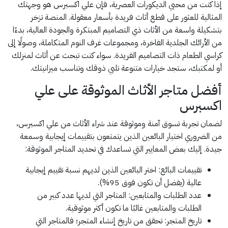
إذا كنت من محبي الديكورات العصرية، فإن علي اكسبرس هو وجهتك
المثالية للعثور على قطع أثاث فريدة بأسعار معقولة. المنصة تزخر
بتشكيلة واسعة من الأثاث ذي التصاميم المبتكرة والجودة العالية، بدءًا
من الأرائك الجلدية الفاخرة، ومجموعات غرف النوم المتكاملة، وصولًا إلى
كراسي الطعام ذات التصاميم الفريدة. سواء كنت تبحث عن أثاث لمنزلك
أو لمكتبك، ستجد خيارات متنوعة تلبي ذوقك وتناسب ميزانيتك.
أفضل متاجر الأثاث الموثوقة على علي
اكسبرس
لضمان تجربة تسوق آمنة وموثوقة عند شراء الأثاث من علي اكسبرس،
من الضروري اختيار البائعين الذين يتمتعون بتقييمات إيجابية وسمعة
جيدة. إليك بعض المعايير التي تساعدك في تحديد المتاجر الموثوقة:
تقييمات البائع: اختر البائعين الذين لديهم نسبة تقييم إيجابية
عالية (يفضل أن تكون فوق 95%).
عدد الطلبات والمتابعين: المتاجر التي لديها عدد كبير من
الطلبات والمتابعين غالبًا ما تكون أكثر موثوقية.
تاريخ المتجر: تحقق من تاريخ إنشاء المتجر؛ فالمتاجر التي