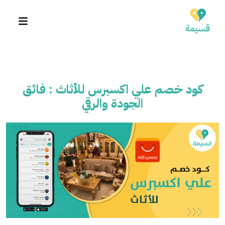
كود خصم علي اكسبرس للأثاث : فائق
الجودة والرقي