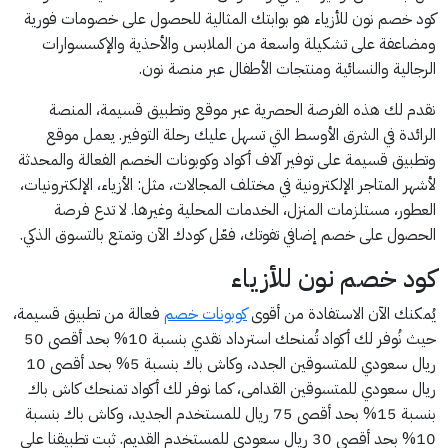
كود خصم نون للأزياء هو بوابتك المثالية للحصول على خصومات فورية
ومضاعفة على تشكيلة واسعة من الملابس والأحذية والإكسسوارات
الرجالية والنسائية ومنتجات الأطفال عبر منصة نون.
نقدم لك هذه الفرصة الحصرية عبر موقع وتطبيق قسيمة، المنصة
الرائدة في الشرق الأوسط التي تسهل عليك رحلة التوفير. يعمل موقع
وتطبيق قسيمة على توفير آلاف أكواد وكوبونات الخصم الفعالة والمحدثة
لأشهر المتاجر الإلكترونية في مختلف المجالات، مثل: الأزياء، الإلكترونيات،
العطور، مستلزمات المنزل، الخدمات المحلية وغيرها. لا تدع فرصة
الحصول على خصم إضافي تفوتك، فعّل كودك الآن وتمتع بالتسوق الذكي.
كود خصم نون للأزياء
يُمكنك الآن الاستفادة من أقوى
كوبونات خصم
فعالة من تطبيق قسيمة،
حيث نُوفر لك أكواد تُمنحك استرداد نقدي بنسبة 10% بحد أقصى 50
ريال سعودي للمتسوقين الجدد، وكاش باك بنسبة 5% بحد أقصى 10
ريال سعودي للمتسوقين القدامى، كما نوفر لك أكواد تمنحك كاش باك
بنسبة 15% بحد أقصى 75 ريال للمستخدم الجديد، وكاش باك بنسبة
10% بحد أقصى 30 ريال سعودي للمستخدم القديم. ثبت تطبيقنا على