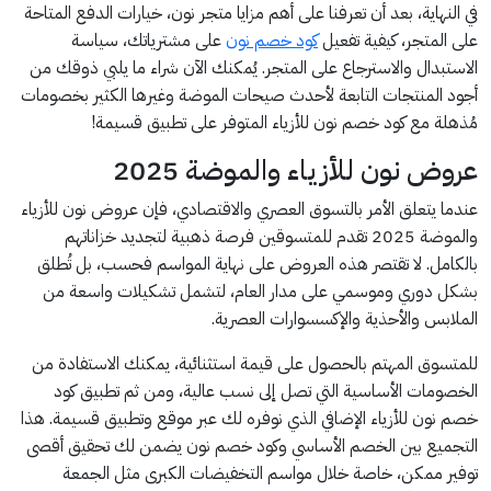
في النهاية، بعد أن تعرفنا على أهم مزايا متجر نون، خيارات الدفع المتاحة
على المتجر، كيفية تفعيل
كود خصم نون
على مشترياتك، سياسة
الاستبدال والاسترجاع على المتجر. يُمكنك الآن شراء ما يلبي ذوقك من
أجود المنتجات التابعة لأحدث صيحات الموضة وغيرها الكثير بخصومات
مُذهلة مع كود خصم نون للأزياء المتوفر على تطبيق قسيمة!
عروض نون للأزياء والموضة 2025
عندما يتعلق الأمر بالتسوق العصري والاقتصادي، فإن عروض نون للأزياء
والموضة 2025 تقدم للمتسوقين فرصة ذهبية لتجديد خزاناتهم
بالكامل. لا تقتصر هذه العروض على نهاية المواسم فحسب، بل تُطلق
بشكل دوري وموسمي على مدار العام، لتشمل تشكيلات واسعة من
الملابس والأحذية والإكسسوارات العصرية.
للمتسوق المهتم بالحصول على قيمة استثنائية، يمكنك الاستفادة من
الخصومات الأساسية التي تصل إلى نسب عالية، ومن ثم تطبيق كود
خصم نون للأزياء الإضافي الذي نوفره لك عبر موقع وتطبيق قسيمة. هذا
التجميع بين الخصم الأساسي وكود خصم نون يضمن لك تحقيق أقصى
توفير ممكن، خاصة خلال مواسم التخفيضات الكبرى مثل الجمعة