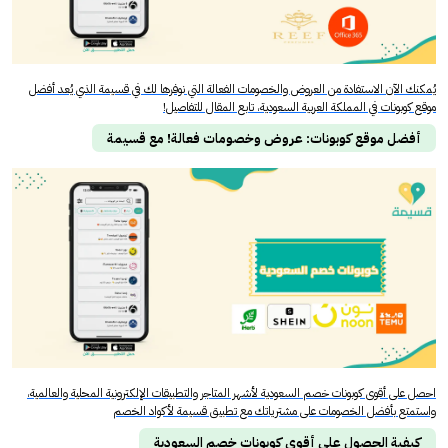
يُمكنك الآن الاستفادة من العروض والخصومات الفعالة التي نوفرها لك في قسيمة الذي يُعد أفضل
موقع كوبونات في المملكة العربية السعودية، تابع المقال للتفاصيل!
أفضل موقع كوبونات: عروض وخصومات فعالة! مع قسيمة
احصل على أقوى كوبونات خصم السعودية لأشهر المتاجر والتطبيقات الإلكترونية المحلية والعالمية،
واستمتع بأفضل الخصومات على مشترياتك مع تطبيق قسيمة لأكواد الخصم
كيفية الحصول على أقوى كوبونات خصم السعودية