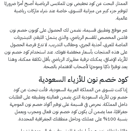
الممتاز. البحث عن كود تخفيض نون للملابس الرياضية أصبح أمرًا ضروريًا
لتوفير جزء كبير من ميزانية التسوق، خاصة عند شراء ماركات رياضية
عالمية.
عبر موقع وتطبيق قسيمة، نضمن لك الحصول على كوبون خصم نون
فاشن المخصص للقسم الرياضي، والذي يشمل: الليقنز، التيشيرتات
الماصة للعرق، أحذية الجري، وحقائب التدريب. لا تدع فرصة الحصول
على هذه المنتجات بأسعار مخفضة تفوتك. عند استخدام كود خصم نون
للأزياء الإضافي، يمكنك ترقية مظهرك الرياضي بأقل تكلفة ممكنة، وهذا
يعد توفيرًا ذكيًا وموجهًا لأصحاب الاهتمام بالصحة.
كود خصم نون للأزياء السعودية
إذا كنت تتسوق من المملكة العربية السعودية، فأنت تبحث عن كود
خصم نون للأزياء السعودية الذي يضمن فعاليته وتطبيقه على الطلبات
داخل المملكة. نحرص في قسيمة على توفير أكواد خصم نون الموجهة
جغرافيًا، مما يضمن أن يكون كود خصم نون فعال ومجرب ويعمل
بنسبة 100% على عملتك وداخل منطقتك الجغرافية المحددة.