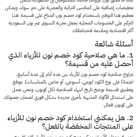
غالبًا ما تطلق نون عروضًا خاصة للمتسوقين في السعودية تشمل
تخفيضات إضافية على الملابس التراثية والعصرية على حدٍ سواء، ويمكن
تعظيم هذا التوفير باستخدام كود خصم نون المتاح على قسيمة. هذا
التركيز على الخصومات المحلية يجعل تجربة التسوق عبر نون السعودية
أكثر اقتصادية وملاءمة لاحتياجاتك.
أسئلة شائعة
1. ما هي صلاحية كود خصم نون للأزياء الذي
أحصل عليه من قسيمة؟
تتراوح صلاحية كود خصم نون للأزياء بين عدة أيام إلى عدة أسابيع،
اعتمادًا على نوع الكود (يومي، أسبوعي، أو خاص بالمناسبات). موقع
وتطبيق قسيمة يوضح تاريخ انتهاء الصلاحية لكل كوبون، ونحن نعمل
على استبدال الأكواد المنتهية بأخرى جديدة بشكل فوري لضمان حصولك
على كوبون فعال.
2. هل يمكنني استخدام كود خصم نون للأزياء
على المنتجات المخفضة بالفعل؟