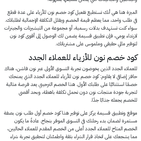
الميزة هنا هي أنك تستطيع تفعيل كود خصم نون للأزياء على عدة قطع
في طلب واحد، مما يعظم قيمة الخصم ويقلل التكلفة الإجمالية لطلباتك.
سواء كنت تستهدف بدلات رسمية، أو مجموعة من التيشيرتات والجينزات
لارتداء يومي، فإن تطبيق قسيمة يضمن لك الوصول إلى أقوى كود نون
لتوفير مالي حقيقي وملموس على مشترياتك.
كود خصم نون للأزياء للعملاء الجدد
للعملاء الجدد الذين يخوضون تجربة التسوق الأولى عبر نون فاشن، هناك
حافز إضافي لا يقاوم: كود خصم نون للأزياء للعملاء الجدد الذي يمنحك
خصمًا استثنائيًا على طلبك الأول. هذا الخصم الترحيبي يعد فرصة مثالية
لتجربة جودة منتجات نون دون تحمل تكلفة باهظة، وبحد أقصى
للخصم يجعله جذابًا جدًا.
موقع وتطبيق قسيمة يركز على توفير هذا كود خصم أول طلب نون بصفة
مستمرة لضمان بدء رحلتك في التسوق الموفر بنجاح. عادةً ما يكون
الخصم المتاح للعملاء الجدد أعلى من الخصم المقدم للعملاء الحاليين،
مما يشجعك على اتخاذ قرار الشراء بثقة واطمئنان لتحقيق تجربة شراء