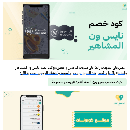
احصل على خصومات رائعة على منتجات التجميل والعطور مع كود خصم نايس ون المشاهير،
واستمتع بأفضل الأسعار عند التسوق من خلال قسيمة واكتشف العروض الحصرية الآن!
كود خصم نايس ون المشاهير: عروض حصرية