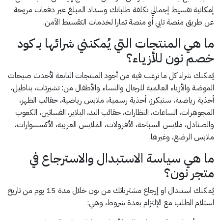
إمكانية تقسيط إجمالي تكلفة طلباتك وسداد المبلغ عبر دفعات مريحة
عن طريق منصة تابي أو منصة تمارا لخدمات التقسيط الآمن.
ما هي المنتجات التي يُمكنني شرائها بـ كود
خصم نون للأزياء؟
يُمكنك شراء كل ما ترغب فيه من أجود المنتجات التابعة لأحدث صيحات
الموضة والأزياء العالمية للرجال والنساء والأطفال من: تشيرتات، بناطيل،
أحذية رياضية، سنيكرز، أحذية رسمية، ملابس رياضية، حقائب الظهر،
المجوهرات، الساعات، النظارات، حقائب اليد، البلايز، الفساتين، الكعوب
والصنادل، ملابس السباحة، الأفرولات، الملابس العربية، الأكسسوارات،
ملابس الرضع، وغيرها.
ما هي سياسة الاستبدال والاسترجاع في
متجر نون؟
يُمكنك استبدال او إرجاع مشترياتك من نون خلال مدة 15 يوم من تاريخ
استلام الطلب مع الإلتزام بعدة شروط، وهي: