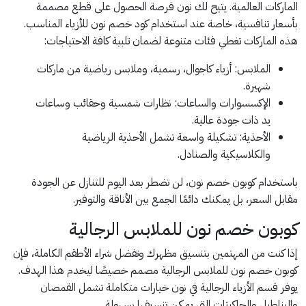
الماركات العالمية. يتيح لك نون فرصة الحصول على قطع مصممة
بأسعار تنافسية، خاصة عند استخدام كود خصم نون للأزياء المناسب.
هذه الماركات تغطي فئات متنوعة لضمان تلبية كافة الاحتياجات:
الملابس: أزياء كاجوال، رسمية، وملابس رياضية من ماركات
شهيرة.
الإكسسوارات والساعات: نظارات شمسية وحقائب وساعات
يد ذات جودة عالية.
الأحذية: تشكيلة واسعة تشمل الأحذية الرياضية
والكلاسيكية والصنادل.
باستخدام كوبون خصم نون، لن تضطر بعد اليوم للتنازل عن الجودة
مقابل السعر، بل يمكنك دائمًا الجمع بين الأناقة والتوفير.
كوبون خصم نون للملابس الرجالية
إذا كنت من المهتمين بتنسيق مظهرك وتفضل شراء الأطقم الكاملة، فإن
كوبون خصم نون للملابس الرجالية مصمم خصيصًا ليخدم هذا الهدف.
يوفر قسم الأزياء الرجالية في نون خيارات متكاملة تشمل القمصان
والبناطيل والجاكيتات التي يمكن تنسيقها بسهولة.