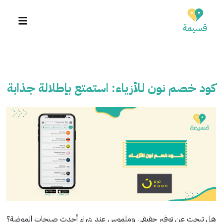
كود خصم نون للأزياء: استمتع بإطلالة جذابة
هل تبحث عن توفير حقيقي وملموس عند شراء أحدث صيحات الموضة؟