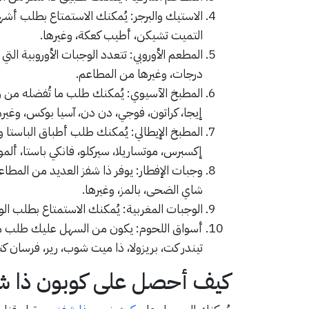
الاستيك والبرجر: يُمكنك الاستمتاع بطلب أشه
التميت تشيكن، أطيب كعكة، وغيرها.
المطعم الأوروبي: تتعدد الوجبات الأوروبية ال
درجات، وغيرها من المطاعم.
المطبخ الآسيوي: يُمكنك طلب ما تُفضله من وج
إيجا، كراتون، فوجي، دن دن، آسيا بوكس، وغيرها
المطبخ الإيطالي: يُمكنك طلب أطباق الباستا وال
إكسبرس، موتساريلا، سيركلو، فانكي باستا، ألمو
وجبات الإفطار: يوفر ذا شفز العديد من المطاعم
شاي الضحى، بالمز، وغيرها.
الوجبات المغربية: يُمكنك الاستمتاع بطلب الو
أسواق اللحوم: يكون من السهل عليك طلب منت
تيندر كت، بريزولا، ذا ميت شوب، رير، فرسان ك
كيف أحصل على كوبون ذا ش