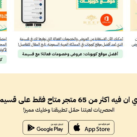
ن
يُمكنك الآن الاستفادة من العروض والخصومات الفعالة التي نوفرها لك في قسيمة
احصل 
روض
الذي يُعد أفضل موقع كوبونات في المملكة العربية السعودية، تابع المقال للتفاصيل!
المحل
لأكوا
أفضل موقع كوبونات: عروض وخصومات فعالة! مع قسيمة
كي
فيه اكثر من 65 متجر متاح فقط على قسيمة ؟
الحصريات لعبتنا حمّل تطبيقنا وخليك مميز!