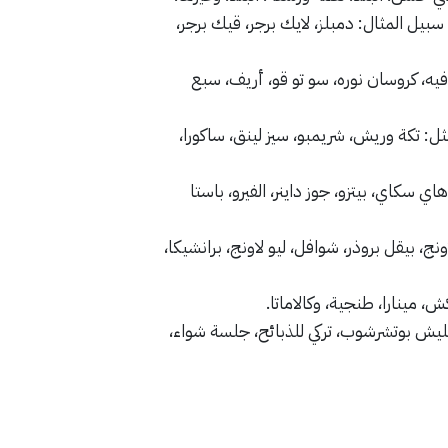
يل المثال: دمبلز، لايك برجر، قيك برجر،
فيه، كروسان نوره، سو تو قو، أريف، سبع
ل: تكة وريش، شريمبو، سيز لينق، ساكورا،
 سكاي، بيتزو، جوز داينر، الفيرو، باستا
ج، بيقل بروذر، شوافل، ليو لاونج، برانشيكا،
 مينارا، طنجية، وكالاماتا.
يش بوتشرشوب، تركي للذبائح، جلسة شواء،