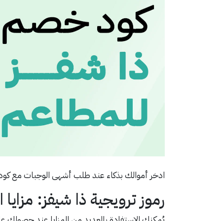
ادخر أموالك بذكاء عند طلب أشهى الوجبات مع كود
رموز ترويجية ذا شيفز: مزايا
يُمكنك الاستفادة بالعديد من المزايا عند حصولك على 