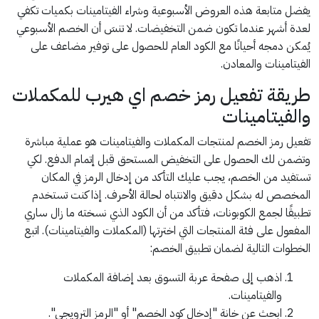
يفضل متابعة هذه العروض الأسبوعية وشراء الفيتامينات بكميات تكفي
لعدة أشهر عندما تكون ضمن التخفيضات. لا تنسَ أن الخصم الأسبوعي
يُمكن دمجه أحيانًا مع الكود العام للحصول على توفير مضاعف على
الفيتامينات والمعادن.
طريقة تفعيل رمز خصم اي هيرب للمكملات
والفيتامينات
تفعيل رمز الخصم لمنتجات المكملات والفيتامينات هو عملية مباشرة
وتضمن لك الحصول على التخفيض المستحق قبل إتمام الدفع. لكي
تستفيد من الخصم، يجب عليك التأكد من إدخال الرمز في المكان
المخصص له بشكل دقيق والانتباه لحالة الأحرف. إذا كنت تستخدم
تطبيقًا لجمع الكوبونات، فتأكد من أن الكود الذي نسخته ما زال ساري
المفعول على فئة المنتجات التي اخترتها (المكملات والفيتامينات). اتبع
الخطوات التالية لضمان تطبيق الخصم:
اذهب إلى صفحة عربة التسوق بعد إضافة المكملات
والفيتامينات.
ابحث عن خانة "إدخال كود الخصم" أو "الرمز الترويجي".