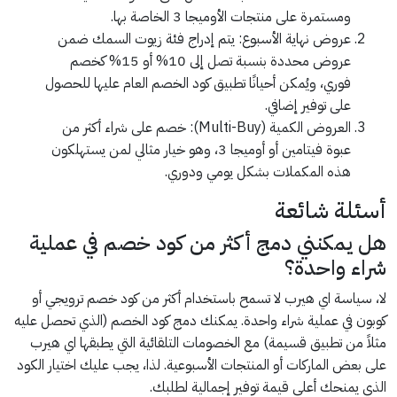
ومستمرة على منتجات الأوميجا 3 الخاصة بها.
عروض نهاية الأسبوع: يتم إدراج فئة زيوت السمك ضمن
عروض محددة بنسبة تصل إلى 10% أو 15% كخصم
فوري، ويُمكن أحيانًا تطبيق كود الخصم العام عليها للحصول
على توفير إضافي.
العروض الكمية (Multi-Buy): خصم على شراء أكثر من
عبوة فيتامين أو أوميجا 3، وهو خيار مثالي لمن يستهلكون
هذه المكملات بشكل يومي ودوري.
أسئلة شائعة
هل يمكنني دمج أكثر من كود خصم في عملية
شراء واحدة؟
لا، سياسة اي هيرب لا تسمح باستخدام أكثر من كود خصم ترويجي أو
كوبون في عملية شراء واحدة. يمكنك دمج كود الخصم (الذي تحصل عليه
مثلاً من تطبيق قسيمة) مع الخصومات التلقائية التي يطبقها اي هيرب
على بعض الماركات أو المنتجات الأسبوعية. لذا، يجب عليك اختيار الكود
الذي يمنحك أعلى قيمة توفير إجمالية لطلبك.