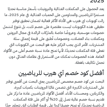
2025
يعد الحصول على المكملات الغذائية والبروتينات بأسعار مناسبة تحديًا
مستمرًا للرياضيين والمداومين على الحميات الغذائية. في عام 2025، ما
زالت كوبونات اي هيرب هي الأداة الأكثر فعالية لضمان تحقيق توفير
حقيقي. هذه الكوبونات ليست مقتصرة على خصم ثابت، بل تتنوع لتشمل
خصومات موسمية، وعروضًا خاصة بالماركات الرائدة في مجال البروتين
ومكملات بناء العضلات، وخصومات تُطبق على قيمة إجمالي سلة
المشتريات. الأمر الذي يجب التركيز عليه هو البحث عن الكوبونات التي
تغطي فئة المكملات تحديدًا، لأنها تمنح عادة نسبة خصم أعلى من الأكواد
العامة. هذه الخصومات تمكنك من الاستمرار في نظامك الغذائي دون
تحمل تكاليف باهظة.
أفضل كود خصم آي هيرب للرياضيين
البحث عن كود خصم مخصص للرياضيين يعني البحث عن أقصى توفير
على المشتريات الكبيرة التي تتضمن غالبًا البروتينات بكميات كبيرة،
والكرياتين، ومحسنات الأداء. أفضل الأكواد للرياضيين عادة ما تركز على
تقديم نسبة خصم عالية تصل إلى 20% أو أكثر على فئة المكملات
الرياضية تحديدًا، أو تمنح خصمًا كبيرًا على قيمة الطلبات التي تتجاوز حدًا