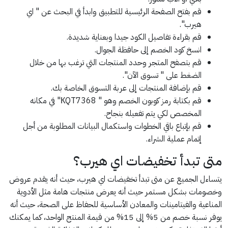
قم بفتح الصفحة الرئيسية للتطبيق وابدأ في البحث عن " اي
هيرب".
قم بقراءة تفاصيل الكود جيدا وبعناية شديدة.
انسخ كود الخصم إلى حافظة الجوال.
قم بتصفح المتجر وحدد المنتجات التي ترغب بها من خلال
الضغط على " تسوق الآن".
قم بإضافة المنتجات إلى عربة التسوق الخاصة بك.
قم بكتابة رمز كوبون الخصم وهو " КQT7368" في مكانه
المخصص لكي يتم تفعيله بنجاح.
قم بإتباع باقي الخطوات واستكمال البيانات المطلوبة من أجل
إتمام عملية الشراء.
متى تبدأ تخفيضات اي هيرب؟
يتساءل الجميع عن متى تبدأ تخفيضات اي هيرب، حيث أنه يقدم عروض
وخصومات بشكل مستمر حيث أنه يعرض منتجات هامة مثل الأدوية
المناعية والفيتامينات والمعادن الأساسية للحفاظ على الصحة، حيث أنه
يوفر نسبة خصم من 5% إلى 15% من قيمة المنتج الواحد، كما يمكنك