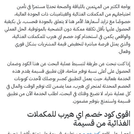
يواجه الكثير من المهتمين باللياقة والصحة تحديًا مستمرًا في تأمين
احتياجاتهم من المكملات الغذائية والفيتامينات ذات الجودة العالية،
خصوصًا مع تزايد أسعارها. الأمر هنا لا يتعلق بالجودة فحسب، بل بكيفية
الحصول عليها بأقل تكلفة ممكنة دون التضحية بالموثوقية. الحل العملي
والواقعي يكمن في استخدام كود خصم اي هيرب للمكملات الغذائية،
والذي يمثل فرصة مباشرة لتخفيض قيمة المشتريات بشكل فوري
وفعال.
إذا كنت تبحث عن طريقة لتبسيط عملية البحث عن هذا الكود وضمان
الحصول على أعلى نسبة توفير متاحة، فإن تطبيق قسيمة يقدم هذه
الخدمة بفعالية. حيث يعمل التطبيق كجسر يوصلك لأحدث كوبونات
الخصم المحدثة لمتجر اي هيرب، مما يضمن لك توفير الوقت والمال في
كل عملية شراء. لا تضيع وقتك في البحث، اطلب الخدمة الآن من تطبيق
قسيمة واستمتع بتوفير مضمون.
اقوى كود خصم اي هيرب للمكملات
الغذائية من قسيمة
احصل على اقوى
كود خصم
من تطبيق قسيمة واستمتع بأفضل تجربة