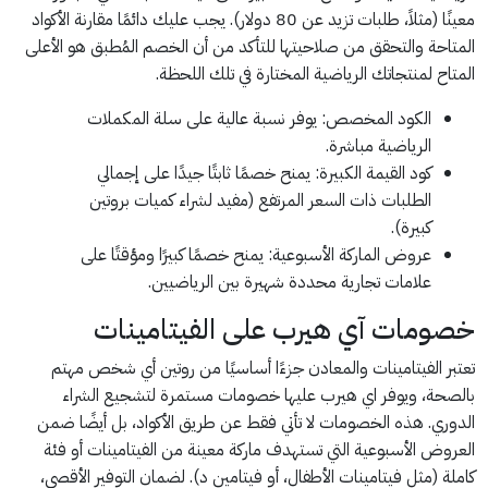
معينًا (مثلاً، طلبات تزيد عن 80 دولار). يجب عليك دائمًا مقارنة الأكواد
المتاحة والتحقق من صلاحيتها للتأكد من أن الخصم المُطبق هو الأعلى
المتاح لمنتجاتك الرياضية المختارة في تلك اللحظة.
الكود المخصص: يوفر نسبة عالية على سلة المكملات
الرياضية مباشرة.
كود القيمة الكبيرة: يمنح خصمًا ثابتًا جيدًا على إجمالي
الطلبات ذات السعر المرتفع (مفيد لشراء كميات بروتين
كبيرة).
عروض الماركة الأسبوعية: يمنح خصمًا كبيرًا ومؤقتًا على
علامات تجارية محددة شهيرة بين الرياضيين.
خصومات آي هيرب على الفيتامينات
تعتبر الفيتامينات والمعادن جزءًا أساسيًا من روتين أي شخص مهتم
بالصحة، ويوفر اي هيرب عليها خصومات مستمرة لتشجيع الشراء
الدوري. هذه الخصومات لا تأتي فقط عن طريق الأكواد، بل أيضًا ضمن
العروض الأسبوعية التي تستهدف ماركة معينة من الفيتامينات أو فئة
كاملة (مثل فيتامينات الأطفال، أو فيتامين د). لضمان التوفير الأقصى،