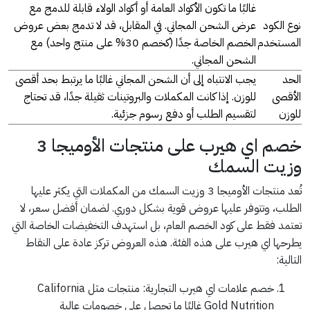
غالبًا ما تكون الأكواد العامة أو أكواد الولاء قابلة للدمج مع
نوع الكود
عرض الشحن المجاني. في المقابل، قد لا تدمج بعض عروض
المستخدم
الخصم الخاصة جدًا (كخصم 30% على منتج واحد) مع
الشحن المجاني.
الحد
يجب الانتباه إلى أن الشحن المجاني غالبًا ما يرتبط بحد أقصى
الأقصى
للوزن. إذا كانت المكملات والبروتينات ثقيلة جدًا، قد تحتاج
للوزن
لتقسيم الطلب أو دفع رسوم جزئية.
خصم اي هيرب على منتجات الأوميجا 3
وزيت السمك
تُعد منتجات الأوميجا 3 وزيت السمك من المكملات التي يكثر عليها
الطلب، وتتوفر عليها عروض قوية بشكل دوري. لضمان أفضل سعر، لا
تعتمد فقط على كود الخصم العام، بل استهدف التخفيضات الخاصة التي
يطرحها اي هيرب على هذه الفئة. هذه العروض تركز عادة على النقاط
التالية:
خصم علامات اي هيرب التجارية: منتجات مثل California
Gold Nutrition غالبًا ما تحصل على خصومات عالية