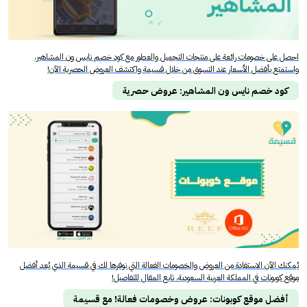
احصل على خصومات رائعة على منتجات التجميل والعطور مع كود خصم نايس ون المشاهير،
واستمتع بأفضل الأسعار عند التسوق من خلال قسيمة واكتشف العروض الحصرية الآن!
كود خصم نايس ون المشاهير: عروض حصرية
يُمكنك الآن الاستفادة من العروض والخصومات الفعالة التي نوفرها لك في قسيمة الذي يُعد أفضل
موقع كوبونات في المملكة العربية السعودية، تابع المقال للتفاصيل!
أفضل موقع كوبونات: عروض وخصومات فعالة! مع قسيمة