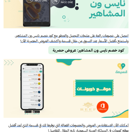
احصل على خصومات رائعة على منتجات التجميل والعطور مع كود خصم نايس ون المشاهير،
واستمتع بأفضل الأسعار عند التسوق من خلال قسيمة واكتشف العروض الحصرية الآن!
كود خصم نايس ون المشاهير: عروض حصرية
يُمكنك الآن الاستفادة من العروض والخصومات الفعالة التي نوفرها لك في قسيمة الذي يُعد أفضل
موقع كوبونات في المملكة العربية السعودية، تابع المقال للتفاصيل!