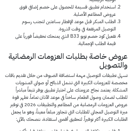
استخدام تطبيق قسيمة للحصول على خصم إضافي فوق
عروض المطاعم الأصلية.
الطلب المبكر قبل موعد الإفطار بساعتين لتجنب رسوم
التوصيل المرتفعة في وقت الذروة.
تفعيل كود خصم تويو B33 الذي يمنحك تخفيضاً فورياً على
قيمة الطلب الإجمالية.
عروض خاصة بطلبات العزومات الرمضانية
والتصويل
تسهل تطبيقات التوصيل مهمة استضافة الضيوف من خلال تقديم باقات
مخصصة للعزومات الكبيرة التي تشمل الذبائح أو صواني المشويات
المشكلة. يعتمد نجاح عزومتك على اختيار تطبيق يوفر تتبعاً مباشراً
للطلب لضمان وصول الطعام ساخناً في موعد الآذان تماماً. تظهر قوة
عروض العزومات الرمضانية من المطاعم والتطبيقات 2026 في توفير
ميزة التوصيل المجاني للطلبات التي تتجاوز مبلغاً معيناً، وهو ما يجعل
الطلبات الكبيرة أكثر توفيراً. لتحقيق أقصى استفادة، ننصحك بالآتي: