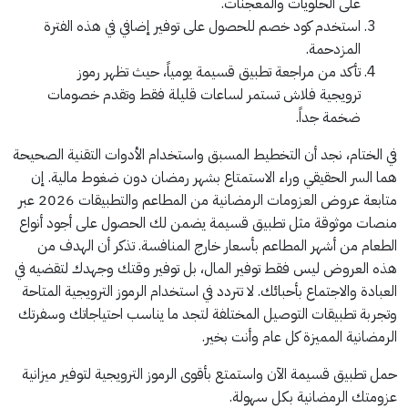
على الحلويات والمعجنات.
استخدم كود خصم للحصول على توفير إضافي في هذه الفترة
المزدحمة.
تأكد من مراجعة تطبيق قسيمة يومياً، حيث تظهر رموز
ترويجية فلاش تستمر لساعات قليلة فقط وتقدم خصومات
ضخمة جداً.
في الختام، نجد أن التخطيط المسبق واستخدام الأدوات التقنية الصحيحة
هما السر الحقيقي وراء الاستمتاع بشهر رمضان دون ضغوط مالية. إن
متابعة عروض العزومات الرمضانية من المطاعم والتطبيقات 2026 عبر
منصات موثوقة مثل تطبيق قسيمة يضمن لك الحصول على أجود أنواع
الطعام من أشهر المطاعم بأسعار خارج المنافسة. تذكر أن الهدف من
هذه العروض ليس فقط توفير المال، بل توفير وقتك وجهدك لتقضيه في
العبادة والاجتماع بأحبائك. لا تتردد في استخدام الرموز الترويجية المتاحة
وتجربة تطبيقات التوصيل المختلفة لتجد ما يناسب احتياجاتك وسفرتك
الرمضانية المميزة كل عام وأنت بخير.
حمل تطبيق قسيمة الآن واستمتع بأقوى الرموز الترويجية لتوفير ميزانية
عزومتك الرمضانية بكل سهولة.