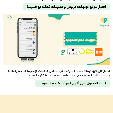
أفضل موقع كوبونات: عروض وخصومات فعالة! مع قسيمة
احصل على أقوى كوبونات خصم السعودية لأشهر المتاجر والتطبيقات الإلكترونية المحلية والعالمية،
واستمتع بأفضل الخصومات على مشترياتك مع تطبيق قسيمة لأكواد الخصم
كيفية الحصول على أقوى كوبونات خصم السعودية