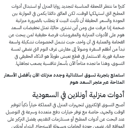
كثيرًا ما ننتظر اللحظة المناسبة لتجديد زوايا المنزل أو استبدال أدوات
المطبخ التي استهلكها الوقت، لكن العائق دائمًا يكمن في الموازنة بين
الجودة والسعر. الحقيقة أن تأثيث البيت لا يتطلب بالضرورة ميزانية
ضخمة إذا عرفت متى ومن أين تشتري. حاليًا، تمثل تخفيضات السعد
هوم على الأدوات المنزلية والمفروشات فرصة حقيقية لمن يبحث عن
الفخامة والعملية في آن واحد، حيث تشمل الخصومات تشكيلة واسعة
تبدأ من أطقم السفرة وصولاً إلى مفارش غرف النوم التي تضفي لمسة
جمالية فورية. الاستثمار في قطع تعيش طويلاً هو الذكاء الحقيقي في
التسوق، وهذا ما تجده متاحاً الآن بأسعار تنافسية يصعب تجاهلها.
استمتع بتجربة تسوق استثنائية وجدد منزلك الآن بأفضل الأسعار
المتاحة عبر متجر السعد هوم
أدوات منزلية أونلاين في السعودية
أصبح التسوق الإلكتروني لتجهيزات المنزل في المملكة خياراً ذكياً لتوفير
الوقت والجهد، خاصة مع توفر خيارات دفع متعددة وسرعة في التوصيل.
عند البحث عن أدوات المطبخ أو مستلزمات التقديم، يفضل التركيز على
المواقع التي تضمن جودة الخامات وسهولة الاسترجاع. الشراء أونلاين