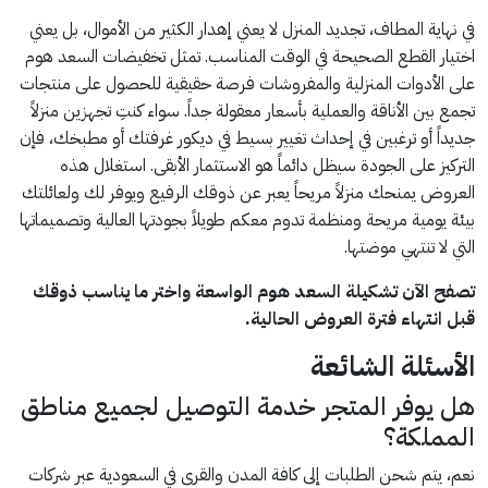
في نهاية المطاف، تجديد المنزل لا يعني إهدار الكثير من الأموال، بل يعني
اختيار القطع الصحيحة في الوقت المناسب. تمثل تخفيضات السعد هوم
على الأدوات المنزلية والمفروشات فرصة حقيقية للحصول على منتجات
تجمع بين الأناقة والعملية بأسعار معقولة جداً. سواء كنتِ تجهزين منزلاً
جديداً أو ترغبين في إحداث تغيير بسيط في ديكور غرفتك أو مطبخك، فإن
التركيز على الجودة سيظل دائماً هو الاستثمار الأبقى. استغلال هذه
العروض يمنحك منزلاً مريحاً يعبر عن ذوقك الرفيع ويوفر لك ولعائلتك
بيئة يومية مريحة ومنظمة تدوم معكم طويلاً بجودتها العالية وتصميماتها
التي لا تنتهي موضتها.
تصفح الآن تشكيلة السعد هوم الواسعة واختر ما يناسب ذوقك
قبل انتهاء فترة العروض الحالية.
الأسئلة الشائعة
هل يوفر المتجر خدمة التوصيل لجميع مناطق
المملكة؟
نعم، يتم شحن الطلبات إلى كافة المدن والقرى في السعودية عبر شركات