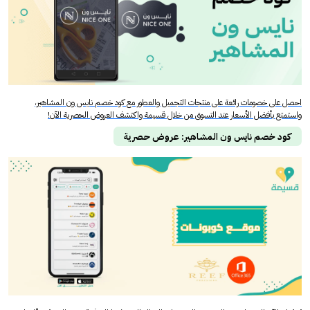
احصل على خصومات رائعة على منتجات التجميل والعطور مع كود خصم نايس ون المشاهير،
واستمتع بأفضل الأسعار عند التسوق من خلال قسيمة واكتشف العروض الحصرية الآن!
كود خصم نايس ون المشاهير: عروض حصرية