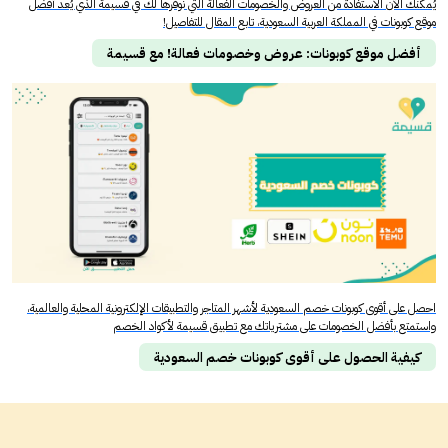
يُمكنك الآن الاستفادة من العروض والخصومات الفعالة التي نوفرها لك في قسيمة الذي يُعد أفضل
موقع كوبونات في المملكة العربية السعودية، تابع المقال للتفاصيل!
أفضل موقع كوبونات: عروض وخصومات فعالة! مع قسيمة
احصل على أقوى كوبونات خصم السعودية لأشهر المتاجر والتطبيقات الإلكترونية المحلية والعالمية،
واستمتع بأفضل الخصومات على مشترياتك مع تطبيق قسيمة لأكواد الخصم
كيفية الحصول على أقوى كوبونات خصم السعودية