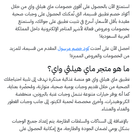
استمتع الآن بالحصول على أقوى خصومات ماي هيلثي واي من خلال
أكواد خصم تطبيق قسيمة، التي تُمكنك الحصول على وجبات صحية
مفيدة بأقل الأسعار، أسرع في تثبيت تطبيق على جوالك، واستمتع
بخصومات وعروض فعالة لأشهر المتاجر الإلكترونية داخل المملكة
العربية السعودية!
احصل الآن على أحدث
كود خصم مرسول
المقدم من قسيمة، للمزيد
من الخصومات والعروض المميزة!
ما هو متجر ماي هيلثي واي؟
تطبيق ماي هيلثي واي هو منصة غذائية مبتكرة تهدف إلى تلبية احتياجاتك
الصحية من خلال تقديم وجبات يومية صحية، متوازنة، ومُحضّرة بعناية،
كما أنه يوفر خيارات متنوعة تشمل وجبات غنية بالبروتين، منخفضة
الكربوهيدرات، وأخرى مخصصة لحمية الكيتو، إلى جانب وجبات الفطور
والغداء والعشاء.
بالإضافة إلى السناكات والسلطات الطازجة. يتم إعداد جميع الوجبات
بشكل يومي لضمان الجودة والطازجة، مع إمكانية الحصول على