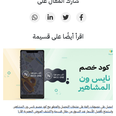
شارك المقال على
اقرأ أيضًا على قسيمة
احصل على خصومات رائعة على منتجات التجميل والعطور مع كود خصم نايس ون المشاهير،
واستمتع بأفضل الأسعار عند التسوق من خلال قسيمة واكتشف العروض الحصرية الآن!