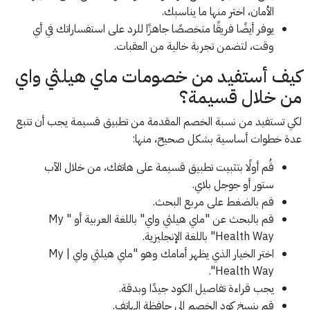
الأمان، اختر منها ما يناسبك.
يوفر أيضًا فريقًا متخصصًا جاهزًا للرد على استفساراتك في أي
وقت، لتضمن تجربة خالية من العقبات.
كيف أستفيد من خصومات ماي هيلثي واي
من خلال قسيمة؟
لكي تستفيد من نسبة الخصم المقدمة من تطبيق قسيمة يجب أن تتبع
عدة خطوات أساسية بشكل صحيح، منها:
قُم أولًا بتثبيت تطبيق قسيمة على هاتفك، من خلال الآب
ستور أو جوجل بلاي.
قم بالضغط على مربع البحث.
قم بالبحث عن "ماي هيلثي واي" باللغة العربية أو " My
Health Way" باللغة الإنجليزية.
اختر الخيار الذي يظهر أمامك وهو "ماي هيلثي واي | My
Health Way".
يجب قراءة تفاصيل الكود جيدًا وبدقة.
قم بنسخ كود الخصم إلى حافظة الهاتف.