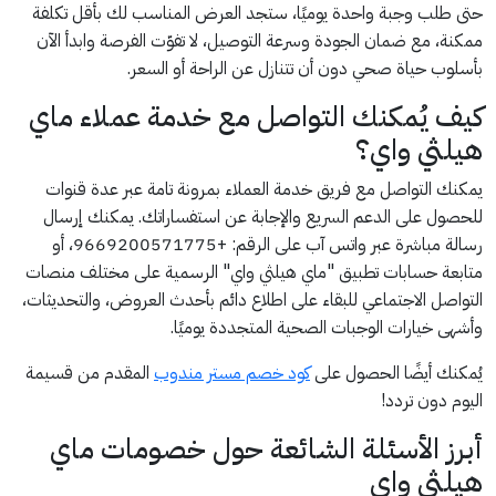
حتى طلب وجبة واحدة يوميًا، ستجد العرض المناسب لك بأقل تكلفة
ممكنة، مع ضمان الجودة وسرعة التوصيل، لا تفوّت الفرصة وابدأ الآن
بأسلوب حياة صحي دون أن تتنازل عن الراحة أو السعر.
كيف يُمكنك التواصل مع خدمة عملاء ماي
هيلثي واي؟
يمكنك التواصل مع فريق خدمة العملاء بمرونة تامة عبر عدة قنوات
للحصول على الدعم السريع والإجابة عن استفساراتك. يمكنك إرسال
رسالة مباشرة عبر واتس آب على الرقم: +9669200571775، أو
متابعة حسابات تطبيق "ماي هيلثي واي" الرسمية على مختلف منصات
التواصل الاجتماعي للبقاء على اطلاع دائم بأحدث العروض، والتحديثات،
وأشهى خيارات الوجبات الصحية المتجددة يوميًا.
يُمكنك أيضًا الحصول على
كود خصم مستر مندوب
المقدم من قسيمة
اليوم دون تردد!
أبرز الأسئلة الشائعة حول خصومات ماي
هيلثي واي